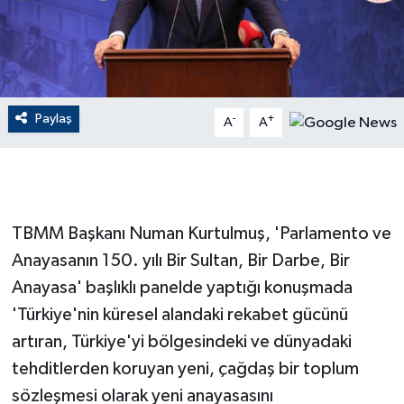
GENEL
GÜNDEM
Paylaş
-
+
A
A
Güvenlik
HABERDE İNSAN
İNSAN
TBMM Başkanı Numan Kurtulmuş, 'Parlamento ve
Anayasanın 150. yılı Bir Sultan, Bir Darbe, Bir
İş Dünyası
Anayasa' başlıklı panelde yaptığı konuşmada
'Türkiye'nin küresel alandaki rekabet gücünü
Jandarma
artıran, Türkiye'yi bölgesindeki ve dünyadaki
Kadın
tehditlerden koruyan yeni, çağdaş bir toplum
sözleşmesi olarak yeni anayasasını