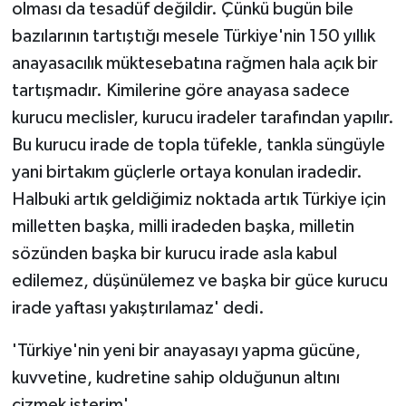
olması da tesadüf değildir. Çünkü bugün bile
ÜLKE GÜNDEMİ
bazılarının tartıştığı mesele Türkiye'nin 150 yıllık
anayasacılık müktesebatına rağmen hala açık bir
YAŞAM
tartışmadır. Kimilerine göre anayasa sadece
YEREL
kurucu meclisler, kurucu iradeler tarafından yapılır.
Bu kurucu irade de topla tüfekle, tankla süngüyle
Yerel Haberler
yani birtakım güçlerle ortaya konulan iradedir.
Halbuki artık geldiğimiz noktada artık Türkiye için
milletten başka, milli iradeden başka, milletin
sözünden başka bir kurucu irade asla kabul
edilemez, düşünülemez ve başka bir güce kurucu
irade yaftası yakıştırılamaz' dedi.
'Türkiye'nin yeni bir anayasayı yapma gücüne,
kuvvetine, kudretine sahip olduğunun altını
çizmek isterim'