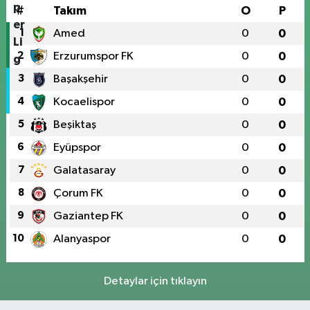
#
Takım
O
P
1
Amed
0
0
2
Erzurumspor FK
0
0
3
Başakşehir
0
0
4
Kocaelispor
0
0
5
Beşiktaş
0
0
6
Eyüpspor
0
0
7
Galatasaray
0
0
8
Çorum FK
0
0
9
Gaziantep FK
0
0
10
Alanyaspor
0
0
Detaylar için tıklayın