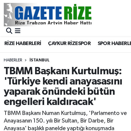
BÖLGEMİZ
Merkez Nöbetçi Eczaneler
SPOR
Merkez Hava Durumu
RİZE HABERLERİ
ÇAYKUR RİZESPOR
SPOR HABERL
Asayiş
Merkez Trafik Yoğunluk Haritası
HABERLER
İSTANBUL
Rize Jandarma Komutanlığı
Süper Lig Puan Durumu ve Fikstür
TBMM Başkanı Kurtulmuş:
'Türkiye kendi anayasasını
Bilim Teknoloji
Tüm Manşetler
yaparak önündeki bütün
Bölge
Son Dakika Haberleri
engelleri kaldıracak'
Advertising news
Haber Arşivi
TBMM Başkanı Numan Kurtulmuş, 'Parlamento ve
Anayasanın 150. yılı Bir Sultan, Bir Darbe, Bir
Canlı Maç
Anayasa' başlıklı panelde yaptığı konuşmada