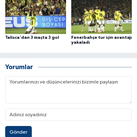
Talisca'dan 3 maçta 3 gol
Fenerbahçe tur için avantajı
yakaladı
Yorumlar
Gönder