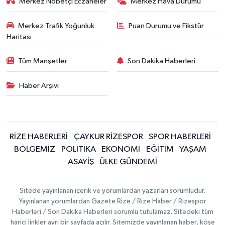
Merkez Nöbetçi Eczaneler
Merkez Hava Durumu
Merkez Trafik Yoğunluk
Puan Durumu ve Fikstür
Haritası
Tüm Manşetler
Son Dakika Haberleri
Haber Arşivi
RİZE HABERLERİ
ÇAYKUR RİZESPOR
SPOR HABERLERİ
BÖLGEMİZ
POLİTİKA
EKONOMİ
EĞİTİM
YAŞAM
ASAYİŞ
ÜLKE GÜNDEMİ
Sitede yayınlanan içerik ve yorumlardan yazarları sorumludur.
Yayınlanan yorumlardan Gazete Rize / Rize Haber / Rizespor
Haberleri / Son Dakika Haberleri sorumlu tutulamaz. Sitedeki tüm
harici linkler ayrı bir sayfada açılır. Sitemizde yayınlanan haber, köşe