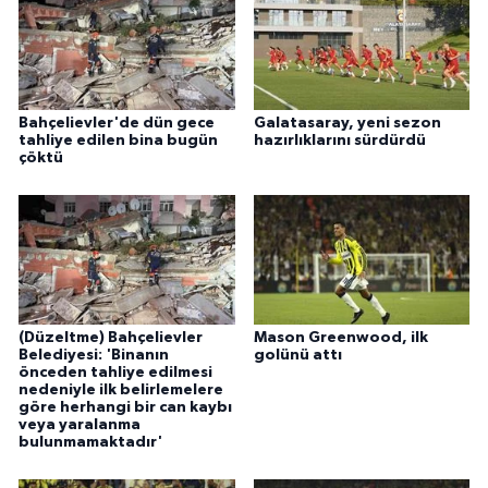
Bahçelievler'de dün gece
Galatasaray, yeni sezon
tahliye edilen bina bugün
hazırlıklarını sürdürdü
çöktü
(Düzeltme) Bahçelievler
Mason Greenwood, ilk
Belediyesi: 'Binanın
golünü attı
önceden tahliye edilmesi
nedeniyle ilk belirlemelere
göre herhangi bir can kaybı
veya yaralanma
bulunmamaktadır'