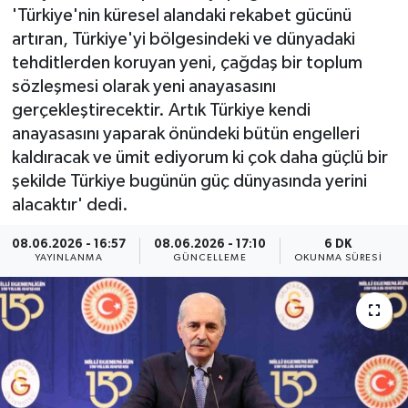
'Türkiye'nin küresel alandaki rekabet gücünü
ÇEVRE
artıran, Türkiye'yi bölgesindeki ve dünyadaki
tehditlerden koruyan yeni, çağdaş bir toplum
Dış Haberler
sözleşmesi olarak yeni anayasasını
gerçekleştirecektir. Artık Türkiye kendi
Dünya
anayasasını yaparak önündeki bütün engelleri
kaldıracak ve ümit ediyorum ki çok daha güçlü bir
EĞİTİM
şekilde Türkiye bugünün güç dünyasında yerini
alacaktır' dedi.
EKONOMİ
08.06.2026 - 16:57
08.06.2026 - 17:10
6 DK
YAYINLANMA
GÜNCELLEME
OKUNMA SÜRESI
English News
Finans
Flaş Haber
Gayrimenkul