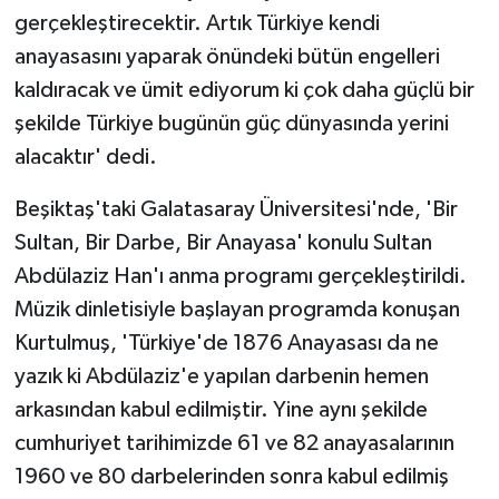
KÜLTÜR SANAT
gerçekleştirecektir. Artık Türkiye kendi
anayasasını yaparak önündeki bütün engelleri
MAGAZİN
kaldıracak ve ümit ediyorum ki çok daha güçlü bir
Otomobil
şekilde Türkiye bugünün güç dünyasında yerini
alacaktır' dedi.
POLİTİKA
Beşiktaş'taki Galatasaray Üniversitesi'nde, 'Bir
Sağlık
Sultan, Bir Darbe, Bir Anayasa' konulu Sultan
Abdülaziz Han'ı anma programı gerçekleştirildi.
SİYASET
Müzik dinletisiyle başlayan programda konuşan
Kurtulmuş, 'Türkiye'de 1876 Anayasası da ne
SPOR HABERLERİ
yazık ki Abdülaziz'e yapılan darbenin hemen
TEKNOLOJİ
arkasından kabul edilmiştir. Yine aynı şekilde
cumhuriyet tarihimizde 61 ve 82 anayasalarının
Turizm
1960 ve 80 darbelerinden sonra kabul edilmiş