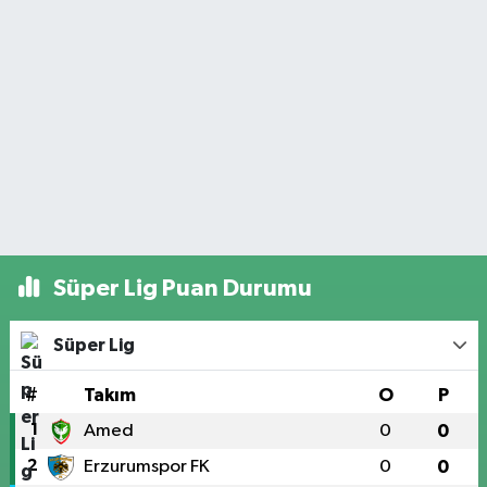
Süper Lig Puan Durumu
Süper Lig
#
Takım
O
P
1
Amed
0
0
2
Erzurumspor FK
0
0