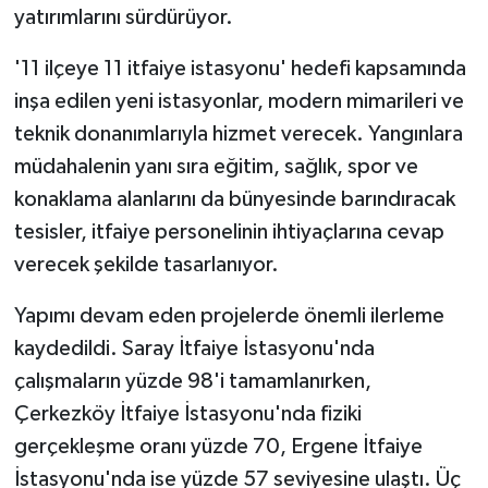
KÜLTÜR SANAT
yatırımlarını sürdürüyor.
MAGAZİN
'11 ilçeye 11 itfaiye istasyonu' hedefi kapsamında
inşa edilen yeni istasyonlar, modern mimarileri ve
Otomobil
teknik donanımlarıyla hizmet verecek. Yangınlara
müdahalenin yanı sıra eğitim, sağlık, spor ve
POLİTİKA
konaklama alanlarını da bünyesinde barındıracak
Sağlık
tesisler, itfaiye personelinin ihtiyaçlarına cevap
verecek şekilde tasarlanıyor.
SİYASET
Yapımı devam eden projelerde önemli ilerleme
SPOR HABERLERİ
kaydedildi. Saray İtfaiye İstasyonu'nda
çalışmaların yüzde 98'i tamamlanırken,
TEKNOLOJİ
Çerkezköy İtfaiye İstasyonu'nda fiziki
gerçekleşme oranı yüzde 70, Ergene İtfaiye
Turizm
İstasyonu'nda ise yüzde 57 seviyesine ulaştı. Üç