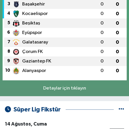
3
Başakşehir
0
0
4
Kocaelispor
0
0
5
Beşiktaş
0
0
6
Eyüpspor
0
0
7
Galatasaray
0
0
8
Çorum FK
0
0
9
Gaziantep FK
0
0
10
Alanyaspor
0
0
Detaylar için tıklayın
Süper Lig Fikstür
14 Ağustos, Cuma