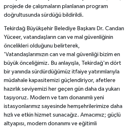
ÜLKE GÜNDEMİ
projede de çalışmaların planlanan program
doğrultusunda sürdüğü bildirildi.
YAŞAM
Tekirdağ Büyükşehir Belediye Başkanı Dr. Candan
YEREL
Yüceer, vatandaşların can ve mal güvenliğinin
öncelikleri olduğunu belirterek,
Yerel Haberler
'Vatandaşlarımızın can ve mal güvenliği bizim en
büyük önceliğimiz. Bu anlayışla, Tekirdağ'ın dört
bir yanında sürdürdüğümüz itfaiye yatırımlarıyla
müdahale kapasitemizi güçlendiriyor, afetlere
hazırlık seviyemizi her geçen gün daha da yukarı
taşıyoruz. Modern ve tam donanımlı yeni
istasyonlarımız sayesinde hemşehrilerimize daha
hızlı ve etkin hizmet sunacağız. Amacımız; güçlü
altyapısı, modern donanımı ve eğitimli