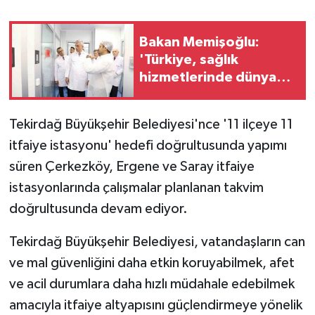
GENEL
Bakan Memişoğlu:
'Türkiye, sağlık
GÜNDEM
hizmetlerinde dünya
çapında güven endeksi
Güvenlik
çok yükselmiş bir
Tekirdağ Büyükşehir Belediyesi'nce '11 ilçeye 11
ülkedir'
HABERDE İNSAN
itfaiye istasyonu' hedefi doğrultusunda yapımı
süren Çerkezköy, Ergene ve Saray itfaiye
İNSAN
istasyonlarında çalışmalar planlanan takvim
doğrultusunda devam ediyor.
İş Dünyası
Tekirdağ Büyükşehir Belediyesi, vatandaşların can
Jandarma
ve mal güvenliğini daha etkin koruyabilmek, afet
ve acil durumlara daha hızlı müdahale edebilmek
Kadın
amacıyla itfaiye altyapısını güçlendirmeye yönelik