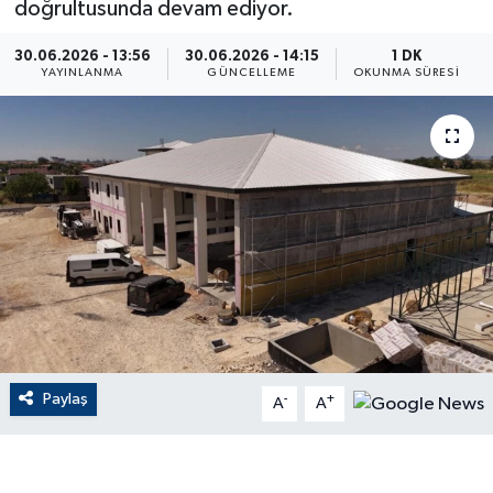
doğrultusunda devam ediyor.
ÇEVRE
30.06.2026 - 13:56
30.06.2026 - 14:15
1 DK
YAYINLANMA
GÜNCELLEME
OKUNMA SÜRESI
Dış Haberler
Dünya
EĞİTİM
EKONOMİ
English News
Finans
Paylaş
-
+
A
A
Flaş Haber
Gayrimenkul