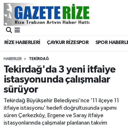
BÖLGEMİZ
Merkez Nöbetçi Eczaneler
SPOR
Merkez Hava Durumu
RİZE HABERLERİ
ÇAYKUR RİZESPOR
SPOR HABERL
Asayiş
Merkez Trafik Yoğunluk Haritası
HABERLER
TEKIRDAĞ
Rize Jandarma Komutanlığı
Süper Lig Puan Durumu ve Fikstür
Tekirdağ'da 3 yeni itfaiye
istasyonunda çalışmalar
Bilim Teknoloji
Tüm Manşetler
sürüyor
Bölge
Son Dakika Haberleri
Tekirdağ Büyükşehir Belediyesi'nce '11 ilçeye 11
itfaiye istasyonu' hedefi doğrultusunda yapımı
Advertising news
Haber Arşivi
süren Çerkezköy, Ergene ve Saray itfaiye
istasyonlarında çalışmalar planlanan takvim
Canlı Maç