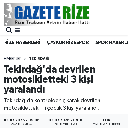
BÖLGEMİZ
Merkez Nöbetçi Eczaneler
SPOR
Merkez Hava Durumu
RİZE HABERLERİ
ÇAYKUR RİZESPOR
SPOR HABERL
Asayiş
Merkez Trafik Yoğunluk Haritası
HABERLER
TEKIRDAĞ
Rize Jandarma Komutanlığı
Süper Lig Puan Durumu ve Fikstür
Tekirdağ'da devrilen
motosikletteki 3 kişi
Bilim Teknoloji
Tüm Manşetler
yaralandı
Bölge
Son Dakika Haberleri
Tekirdağ'da kontrolden çıkarak devrilen
motosikletteki 1'i çocuk 3 kişi yaralandı.
Advertising news
Haber Arşivi
03.07.2026 - 09:06
03.07.2026 - 09:10
1 DK
Canlı Maç
YAYINLANMA
GÜNCELLEME
OKUNMA SÜRESI