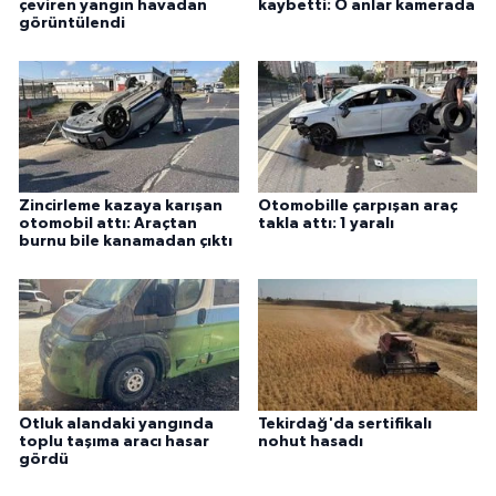
çeviren yangın havadan
kaybetti: O anlar kamerada
ÜLKE GÜNDEMİ
görüntülendi
YAŞAM
YEREL
Yerel Haberler
Zincirleme kazaya karışan
Otomobille çarpışan araç
otomobil attı: Araçtan
takla attı: 1 yaralı
burnu bile kanamadan çıktı
Otluk alandaki yangında
Tekirdağ'da sertifikalı
toplu taşıma aracı hasar
nohut hasadı
gördü