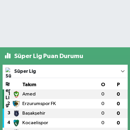
Süper Lig Puan Durumu
Süper Lig
#
Takım
O
P
1
Amed
0
0
2
Erzurumspor FK
0
0
3
Başakşehir
0
0
4
Kocaelispor
0
0