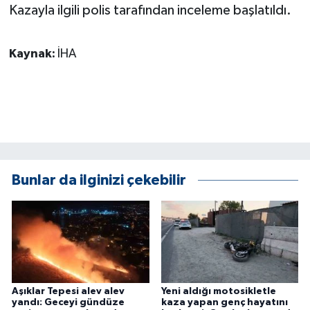
KÜLTÜR SANAT
Kazayla ilgili polis tarafından inceleme başlatıldı.
MAGAZİN
Kaynak:
İHA
Otomobil
POLİTİKA
Sağlık
Bunlar da ilginizi çekebilir
SİYASET
SPOR HABERLERİ
TEKNOLOJİ
Turizm
Aşıklar Tepesi alev alev
Yeni aldığı motosikletle
yandı: Geceyi gündüze
kaza yapan genç hayatını