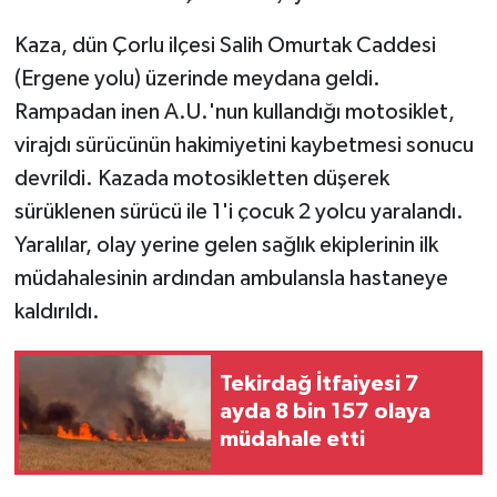
Kaza, dün Çorlu ilçesi Salih Omurtak Caddesi
GENEL
(Ergene yolu) üzerinde meydana geldi.
GÜNDEM
Rampadan inen A.U.'nun kullandığı motosiklet,
virajdı sürücünün hakimiyetini kaybetmesi sonucu
Güvenlik
devrildi. Kazada motosikletten düşerek
sürüklenen sürücü ile 1'i çocuk 2 yolcu yaralandı.
HABERDE İNSAN
Yaralılar, olay yerine gelen sağlık ekiplerinin ilk
müdahalesinin ardından ambulansla hastaneye
İNSAN
kaldırıldı.
İş Dünyası
Tekirdağ İtfaiyesi 7
Jandarma
ayda 8 bin 157 olaya
müdahale etti
Kadın