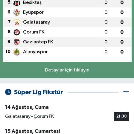
5
Beşiktaş
0
0
6
Eyüpspor
0
0
7
Galatasaray
0
0
8
Çorum FK
0
0
9
Gaziantep FK
0
0
10
Alanyaspor
0
0
Detaylar için tıklayın
Süper Lig Fikstür
14 Ağustos, Cuma
Galatasaray - Çorum FK
21:30
15 Ağustos, Cumartesi