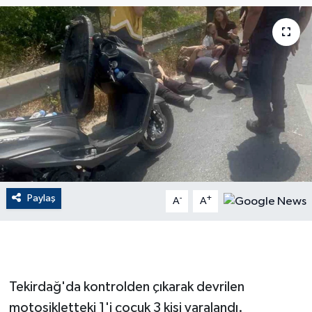
ÇEVRE
Dış Haberler
Dünya
EĞİTİM
EKONOMİ
Paylaş
-
+
A
A
English News
Finans
Flaş Haber
Tekirdağ'da kontrolden çıkarak devrilen
motosikletteki 1'i çocuk 3 kişi yaralandı.
Gayrimenkul