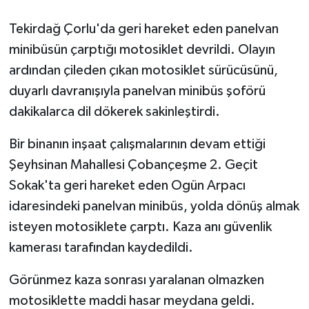
Tekirdağ Çorlu'da geri hareket eden panelvan
GENEL
minibüsün çarptığı motosiklet devrildi. Olayın
GÜNDEM
ardından çileden çıkan motosiklet sürücüsünü,
duyarlı davranışıyla panelvan minibüs şoförü
Güvenlik
dakikalarca dil dökerek sakinleştirdi.
HABERDE İNSAN
Bir binanın inşaat çalışmalarının devam ettiği
Şeyhsinan Mahallesi Çobançeşme 2. Geçit
İNSAN
Sokak'ta geri hareket eden Ogün Arpacı
idaresindeki panelvan minibüs, yolda dönüş almak
İş Dünyası
isteyen motosiklete çarptı. Kaza anı güvenlik
Jandarma
kamerası tarafından kaydedildi.
Kadın
Görünmez kaza sonrası yaralanan olmazken
motosiklette maddi hasar meydana geldi.