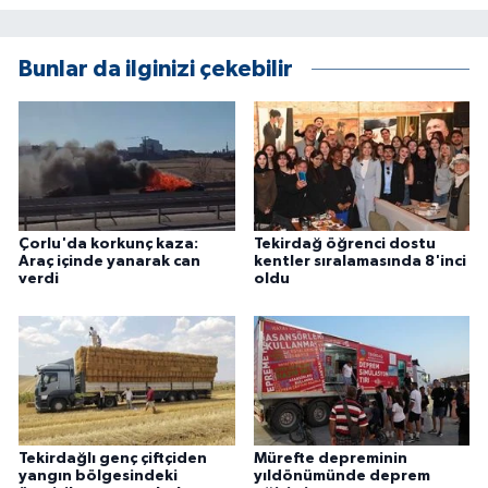
Bunlar da ilginizi çekebilir
Çorlu'da korkunç kaza:
Tekirdağ öğrenci dostu
Araç içinde yanarak can
kentler sıralamasında 8'inci
verdi
oldu
Tekirdağlı genç çiftçiden
Mürefte depreminin
yangın bölgesindeki
yıldönümünde deprem