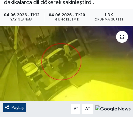
dakikalarca dil dökerek sakinleştirdi.
ÇEVRE
04.06.2026 - 11:12
04.06.2026 - 11:20
1 DK
YAYINLANMA
GÜNCELLEME
OKUNMA SÜRESI
Dış Haberler
Dünya
EĞİTİM
EKONOMİ
English News
Finans
Paylaş
-
+
A
A
Flaş Haber
Gayrimenkul