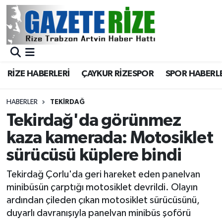
BÖLGEMİZ
Merkez Nöbetçi Eczaneler
SPOR
Merkez Hava Durumu
RİZE HABERLERİ
ÇAYKUR RİZESPOR
SPOR HABERL
Asayiş
Merkez Trafik Yoğunluk Haritası
HABERLER
TEKIRDAĞ
Rize Jandarma Komutanlığı
Süper Lig Puan Durumu ve Fikstür
Tekirdağ'da görünmez
kaza kamerada: Motosiklet
Bilim Teknoloji
Tüm Manşetler
sürücüsü küplere bindi
Bölge
Son Dakika Haberleri
Tekirdağ Çorlu'da geri hareket eden panelvan
minibüsün çarptığı motosiklet devrildi. Olayın
Advertising news
Haber Arşivi
ardından çileden çıkan motosiklet sürücüsünü,
duyarlı davranışıyla panelvan minibüs şoförü
Canlı Maç