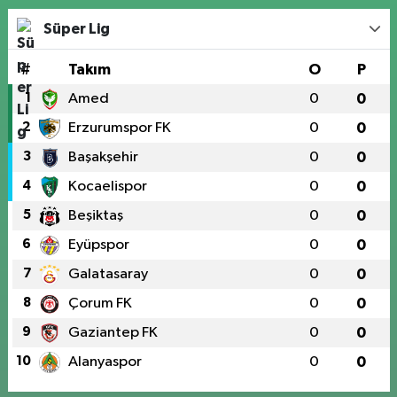
Süper Lig
#
Takım
O
P
1
Amed
0
0
2
Erzurumspor FK
0
0
3
Başakşehir
0
0
4
Kocaelispor
0
0
5
Beşiktaş
0
0
6
Eyüpspor
0
0
7
Galatasaray
0
0
8
Çorum FK
0
0
9
Gaziantep FK
0
0
10
Alanyaspor
0
0