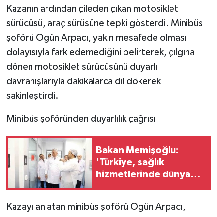
KÜLTÜR SANAT
Kazanın ardından çileden çıkan motosiklet
sürücüsü, araç sürüsüne tepki gösterdi. Minibüs
MAGAZİN
şoförü Ogün Arpacı, yakın mesafede olması
dolayısıyla fark edemediğini belirterek, çılgına
Otomobil
dönen motosiklet sürücüsünü duyarlı
POLİTİKA
davranışlarıyla dakikalarca dil dökerek
sakinleştirdi.
Sağlık
Minibüs şoföründen duyarlılık çağrısı
SİYASET
Bakan Memişoğlu:
SPOR HABERLERİ
'Türkiye, sağlık
hizmetlerinde dünya
TEKNOLOJİ
çapında güven endeksi
çok yükselmiş bir
Turizm
Kazayı anlatan minibüs şoförü Ogün Arpacı,
ülkedir'