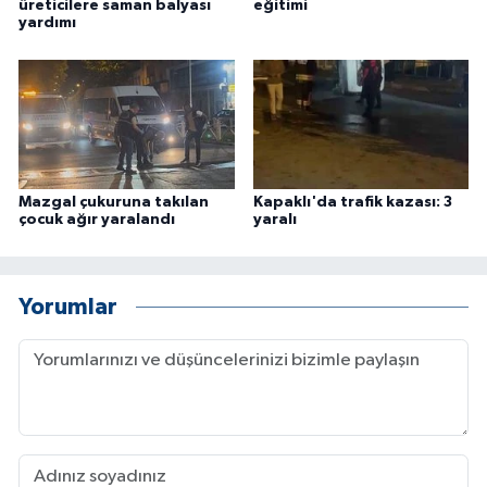
üreticilere saman balyası
eğitimi
yardımı
Mazgal çukuruna takılan
Kapaklı'da trafik kazası: 3
çocuk ağır yaralandı
yaralı
Yorumlar