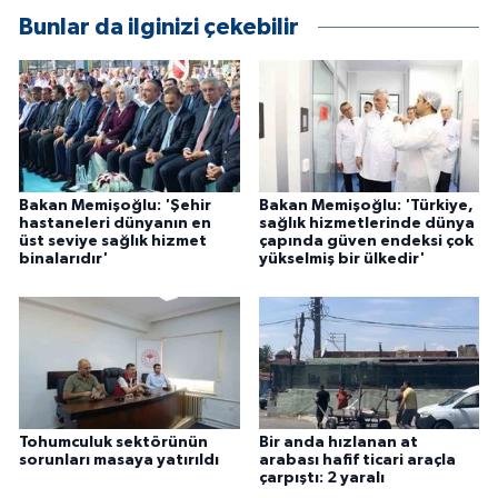
ÜLKE GÜNDEMİ
Bunlar da ilginizi çekebilir
YAŞAM
YEREL
Yerel Haberler
Bakan Memişoğlu: 'Şehir
Bakan Memişoğlu: 'Türkiye,
hastaneleri dünyanın en
sağlık hizmetlerinde dünya
üst seviye sağlık hizmet
çapında güven endeksi çok
binalarıdır'
yükselmiş bir ülkedir'
Tohumculuk sektörünün
Bir anda hızlanan at
sorunları masaya yatırıldı
arabası hafif ticari araçla
çarpıştı: 2 yaralı