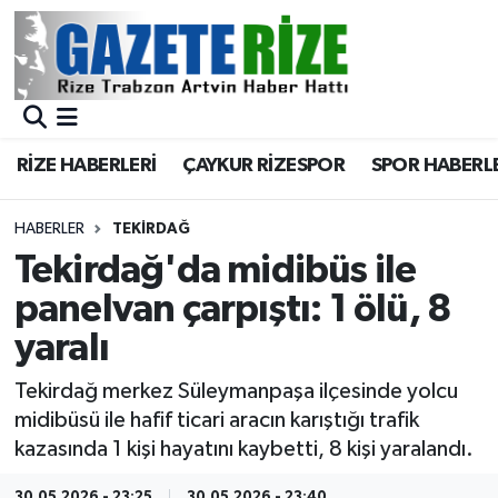
BÖLGEMİZ
Merkez Nöbetçi Eczaneler
SPOR
Merkez Hava Durumu
RİZE HABERLERİ
ÇAYKUR RİZESPOR
SPOR HABERL
Asayiş
Merkez Trafik Yoğunluk Haritası
HABERLER
TEKIRDAĞ
Rize Jandarma Komutanlığı
Süper Lig Puan Durumu ve Fikstür
Tekirdağ'da midibüs ile
panelvan çarpıştı: 1 ölü, 8
Bilim Teknoloji
Tüm Manşetler
yaralı
Bölge
Son Dakika Haberleri
Tekirdağ merkez Süleymanpaşa ilçesinde yolcu
midibüsü ile hafif ticari aracın karıştığı trafik
Advertising news
Haber Arşivi
kazasında 1 kişi hayatını kaybetti, 8 kişi yaralandı.
Canlı Maç
30.05.2026 - 23:25
30.05.2026 - 23:40