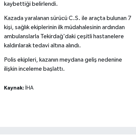
KÜLTÜR SANAT
kaybettiği belirlendi.
MAGAZİN
Kazada yaralanan sürücü C.S. ile araçta bulunan 7
kişi, sağlık ekiplerinin ilk müdahalesinin ardından
Otomobil
ambulanslarla Tekirdağ'daki çeşitli hastanelere
kaldırılarak tedavi altına alındı.
POLİTİKA
Polis ekipleri, kazanın meydana geliş nedenine
Sağlık
ilişkin inceleme başlattı.
SİYASET
Kaynak:
İHA
SPOR HABERLERİ
TEKNOLOJİ
Turizm