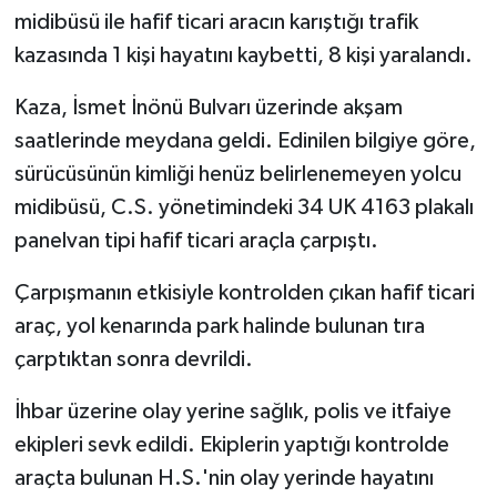
midibüsü ile hafif ticari aracın karıştığı trafik
GENEL
kazasında 1 kişi hayatını kaybetti, 8 kişi yaralandı.
Kaza, İsmet İnönü Bulvarı üzerinde akşam
GÜNDEM
saatlerinde meydana geldi. Edinilen bilgiye göre,
Güvenlik
sürücüsünün kimliği henüz belirlenemeyen yolcu
midibüsü, C.S. yönetimindeki 34 UK 4163 plakalı
HABERDE İNSAN
panelvan tipi hafif ticari araçla çarpıştı.
İNSAN
Çarpışmanın etkisiyle kontrolden çıkan hafif ticari
araç, yol kenarında park halinde bulunan tıra
İş Dünyası
çarptıktan sonra devrildi.
Jandarma
İhbar üzerine olay yerine sağlık, polis ve itfaiye
ekipleri sevk edildi. Ekiplerin yaptığı kontrolde
Kadın
araçta bulunan H.S.'nin olay yerinde hayatını