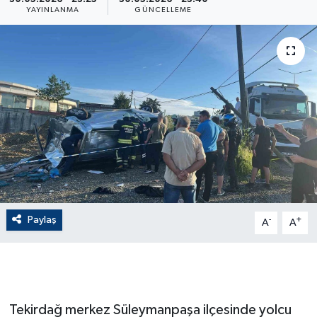
YAYINLANMA
GÜNCELLEME
ÇEVRE
Dış Haberler
Dünya
EĞİTİM
EKONOMİ
English News
Paylaş
-
+
A
A
Finans
Flaş Haber
Tekirdağ merkez Süleymanpaşa ilçesinde yolcu
Gayrimenkul