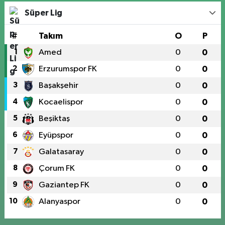
Süper Lig
#
Takım
O
P
1
Amed
0
0
2
Erzurumspor FK
0
0
3
Başakşehir
0
0
4
Kocaelispor
0
0
5
Beşiktaş
0
0
6
Eyüpspor
0
0
7
Galatasaray
0
0
8
Çorum FK
0
0
9
Gaziantep FK
0
0
10
Alanyaspor
0
0