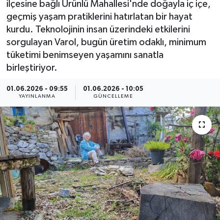
ilçesine bağlı Ürünlü Mahallesi'nde doğayla iç içe,
geçmiş yaşam pratiklerini hatırlatan bir hayat
ÇEVRE
kurdu. Teknolojinin insan üzerindeki etkilerini
sorgulayan Varol, bugün üretim odaklı, minimum
Dış Haberler
tüketimi benimseyen yaşamını sanatla
birleştiriyor.
Dünya
01.06.2026 - 09:55
01.06.2026 - 10:05
EĞİTİM
YAYINLANMA
GÜNCELLEME
EKONOMİ
English News
Finans
Flaş Haber
Gayrimenkul