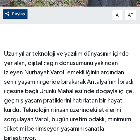
Paylaş
GENEL
-
+
A
A
GÜNDEM
Güvenlik
Uzun yıllar teknoloji ve yazılım dünyasının içinde
HABERDE İNSAN
yer alan, dijital çağın dönüşümünü yakından
izleyen Nurhayat Varol, emekliliğinin ardından
İNSAN
şehir yaşamını geride bırakarak Antalya'nın İbradı
ilçesine bağlı Ürünlü Mahallesi'nde doğayla iç içe,
İş Dünyası
geçmiş yaşam pratiklerini hatırlatan bir hayat
kurdu. Teknolojinin insan üzerindeki etkilerini
Jandarma
sorgulayan Varol, bugün üretim odaklı, minimum
Kadın
tüketimi benimseyen yaşamını sanatla
birleştiriyor.