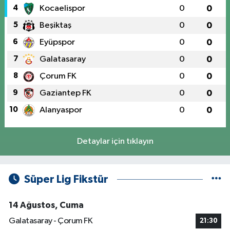
4
Kocaelispor
0
0
5
Beşiktaş
0
0
6
Eyüpspor
0
0
7
Galatasaray
0
0
8
Çorum FK
0
0
9
Gaziantep FK
0
0
10
Alanyaspor
0
0
Detaylar için tıklayın
Süper Lig Fikstür
14 Ağustos, Cuma
Galatasaray - Çorum FK
21:30