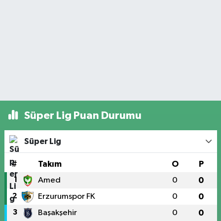
Süper Lig Puan Durumu
Süper Lig
#
Takım
O
P
1
Amed
0
0
2
Erzurumspor FK
0
0
3
Başakşehir
0
0