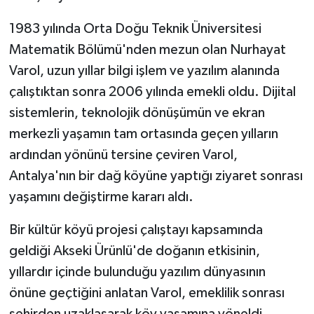
KÜLTÜR SANAT
1983 yılında Orta Doğu Teknik Üniversitesi
MAGAZİN
Matematik Bölümü'nden mezun olan Nurhayat
Varol, uzun yıllar bilgi işlem ve yazılım alanında
Otomobil
çalıştıktan sonra 2006 yılında emekli oldu. Dijital
sistemlerin, teknolojik dönüşümün ve ekran
POLİTİKA
merkezli yaşamın tam ortasında geçen yılların
Sağlık
ardından yönünü tersine çeviren Varol,
Antalya'nın bir dağ köyüne yaptığı ziyaret sonrası
SİYASET
yaşamını değiştirme kararı aldı.
SPOR HABERLERİ
Bir kültür köyü projesi çalıştayı kapsamında
geldiği Akseki Ürünlü'de doğanın etkisinin,
TEKNOLOJİ
yıllardır içinde bulunduğu yazılım dünyasının
Turizm
önüne geçtiğini anlatan Varol, emeklilik sonrası
şehirden uzaklaşarak köy yaşamına yöneldi.