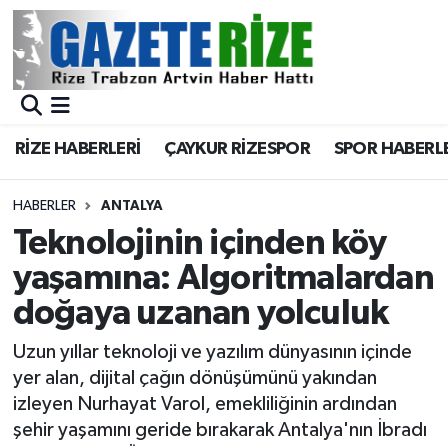
BÖLGEMİZ
Merkez Nöbetçi Eczaneler
SPOR
Merkez Hava Durumu
RİZE HABERLERİ
ÇAYKUR RİZESPOR
SPOR HABERL
Asayiş
Merkez Trafik Yoğunluk Haritası
HABERLER
ANTALYA
Rize Jandarma Komutanlığı
Süper Lig Puan Durumu ve Fikstür
Teknolojinin içinden köy
yaşamına: Algoritmalardan
Bilim Teknoloji
Tüm Manşetler
doğaya uzanan yolculuk
Bölge
Son Dakika Haberleri
Uzun yıllar teknoloji ve yazılım dünyasının içinde
yer alan, dijital çağın dönüşümünü yakından
Advertising news
Haber Arşivi
izleyen Nurhayat Varol, emekliliğinin ardından
şehir yaşamını geride bırakarak Antalya'nın İbradı
Canlı Maç