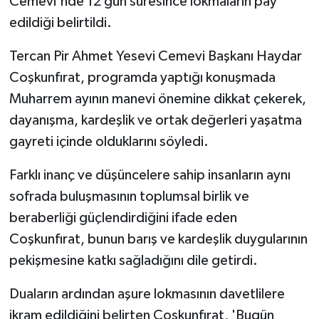
Cemevi'nde 12 gün süresince lokmaların pay
KÜLTÜR SANAT
edildiği belirtildi.
MAGAZİN
Tercan Pir Ahmet Yesevi Cemevi Başkanı Haydar
Coşkunfırat, programda yaptığı konuşmada
Otomobil
Muharrem ayının manevi önemine dikkat çekerek,
POLİTİKA
dayanışma, kardeşlik ve ortak değerleri yaşatma
gayreti içinde olduklarını söyledi.
Sağlık
Farklı inanç ve düşüncelere sahip insanların aynı
SİYASET
sofrada buluşmasının toplumsal birlik ve
beraberliği güçlendirdiğini ifade eden
SPOR HABERLERİ
Coşkunfırat, bunun barış ve kardeşlik duygularının
TEKNOLOJİ
pekişmesine katkı sağladığını dile getirdi.
Duaların ardından aşure lokmasının davetlilere
Turizm
ikram edildiğini belirten Coşkunfırat, 'Bugün