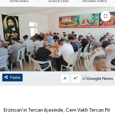
YAYINLANMA
GÜNCELLEME
OKUNMA SÜRESI
ÇEVRE
Dış Haberler
Dünya
EĞİTİM
EKONOMİ
English News
Paylaş
-
+
A
A
Finans
Flaş Haber
Erzincan'ın Tercan ilçesinde, Cem Vakfı Tercan Pir
Gayrimenkul