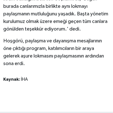
ÜLKE GÜNDEMİ
burada canlarımızla birlikte aynı lokmayı
paylaşmanın mutluluğunu yaşadık. Başta yönetim
YAŞAM
kurulumuz olmak üzere emeği geçen tüm canlara
gönülden teşekkür ediyorum.' dedi.
YEREL
Hoşgörü, paylaşma ve dayanışma mesajlarının
Yerel Haberler
öne çıktığı program, katılımcıların bir araya
gelerek aşure lokmasını paylaşmasının ardından
sona erdi.
Kaynak:
İHA