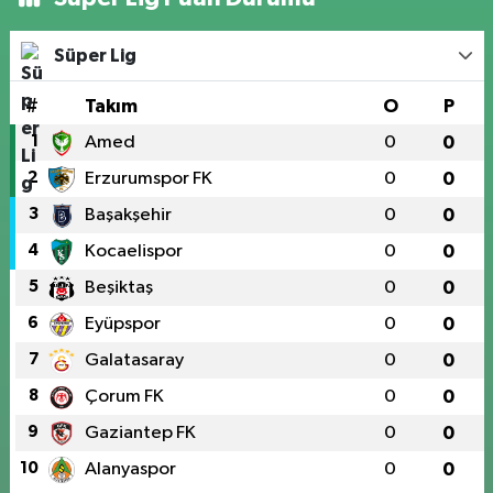
Süper Lig
#
Takım
O
P
1
Amed
0
0
2
Erzurumspor FK
0
0
3
Başakşehir
0
0
4
Kocaelispor
0
0
5
Beşiktaş
0
0
6
Eyüpspor
0
0
7
Galatasaray
0
0
8
Çorum FK
0
0
9
Gaziantep FK
0
0
10
Alanyaspor
0
0