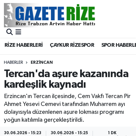
BÖLGEMİZ
Merkez Nöbetçi Eczaneler
SPOR
Merkez Hava Durumu
RİZE HABERLERİ
ÇAYKUR RİZESPOR
SPOR HABERL
Asayiş
Merkez Trafik Yoğunluk Haritası
HABERLER
ERZINCAN
Rize Jandarma Komutanlığı
Süper Lig Puan Durumu ve Fikstür
Tercan'da aşure kazanında
kardeşlik kaynadı
Bilim Teknoloji
Tüm Manşetler
Erzincan'ın Tercan ilçesinde, Cem Vakfı Tercan Pir
Bölge
Son Dakika Haberleri
Ahmet Yesevi Cemevi tarafından Muharrem ayı
dolayısıyla düzenlenen aşure lokması programı
Advertising news
Haber Arşivi
yoğun katılımla gerçekleştirildi.
Canlı Maç
30.06.2026 - 15:23
30.06.2026 - 15:25
1 DK