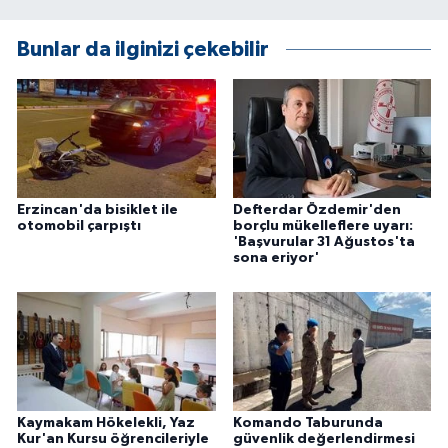
Bunlar da ilginizi çekebilir
Erzincan'da bisiklet ile
Defterdar Özdemir'den
otomobil çarpıştı
borçlu mükelleflere uyarı:
'Başvurular 31 Ağustos'ta
sona eriyor'
Kaymakam Hökelekli, Yaz
Komando Taburunda
Kur'an Kursu öğrencileriyle
güvenlik değerlendirmesi