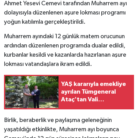
Ahmet Yesevi Cemevi tarafından Muharrem ayı
dolayısıyla düzenlenen aşure lokması programı
GENEL
yoğun katılımla gerçekleştirildi.
GÜNDEM
Muharrem ayındaki 12 günlük matem orucunun
ardından düzenlenen programda dualar edildi,
Güvenlik
kurbanlar kesildi ve kazanlarda hazırlanan aşure
HABERDE İNSAN
lokması vatandaşlara ikram edildi.
İNSAN
YAŞ kararıyla emekliye
ayrılan Tümgeneral
İş Dünyası
Ataç'tan Vali
Aydoğdu'ya veda
Jandarma
ziyareti
Birlik, beraberlik ve paylaşma geleneğinin
Kadın
yaşatıldığı etkinlikte, Muharrem ayı boyunca