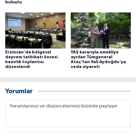
buluştu
Erzincan'da bölgesel
YAŞ kararıyla emekliye
deprem tatbikatı öncesi
ayrılan Tümgeneral
hazırlık toplantısı
Ataç'tan Vali Aydoğdu'ya
düzenlendi
veda ziyareti
Yorumlar