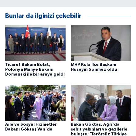
Bunlar da ilginizi çekebilir
Ticaret Bakanı Bolat,
MHP Kula İlçe Başkanı
Polonya Maliye Bakanı
Hüseyin Sönmez oldu
Domanski ile bir araya geldi
Aile ve Sosyal Hizmetler
Bakan Göktaş, Ağrı'da
Bakanı Göktaş Van'da
şehit yakınları ve gazilerle
buluştu: 'Terörsüz Türkiye