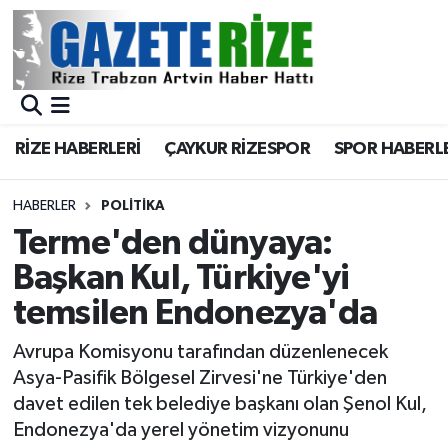
BÖLGEMİZ
Merkez Nöbetçi Eczaneler
SPOR
Merkez Hava Durumu
RİZE HABERLERİ
ÇAYKUR RİZESPOR
SPOR HABERL
Asayiş
Merkez Trafik Yoğunluk Haritası
HABERLER
POLİTİKA
Rize Jandarma Komutanlığı
Süper Lig Puan Durumu ve Fikstür
Terme'den dünyaya:
Başkan Kul, Türkiye'yi
Bilim Teknoloji
Tüm Manşetler
temsilen Endonezya'da
Bölge
Son Dakika Haberleri
Avrupa Komisyonu tarafından düzenlenecek
Asya-Pasifik Bölgesel Zirvesi'ne Türkiye'den
Advertising news
Haber Arşivi
davet edilen tek belediye başkanı olan Şenol Kul,
Endonezya'da yerel yönetim vizyonunu
Canlı Maç