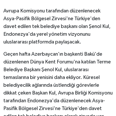
Avrupa Komisyonu tarafından düzenlenecek
GENEL
Asya-Pasifik Bölgesel Zirvesi'ne Türkiye'den
GÜNDEM
davet edilen tek belediye başkanı olan Şenol Kul,
Endonezya'da yerel yönetim vizyonunu
Güvenlik
uluslararası platformda paylaşacak.
HABERDE İNSAN
Geçen hafta Azerbaycan'ın başkenti Bakü'de
düzenlenen Dünya Kent Forumu'na katılan Terme
İNSAN
Belediye Başkanı Şenol Kul, uluslararası
temaslarına bir yenisini daha ekliyor. Küresel
İş Dünyası
belediyecilik ağlarında üstlendiği görevlerle
Jandarma
dikkat çeken Başkan Kul, Avrupa Birliği Komisyonu
tarafından Endonezya'da düzenlenecek Asya-
Kadın
Pasifik Bölgesel Zirvesi'ne Türkiye'den davet