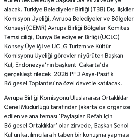
edilen tek belediye başkanı olarak zirvede yer
KÜLTÜR SANAT
alacak. Türkiye Belediyeler Birliği (TBB) Dış İlişkiler
MAGAZİN
Komisyon Üyeliği, Avrupa Belediyeler ve Bölgeler
Konseyi (CEMR) Avrupa Birliği Bölgeler Komitesi
Otomobil
Temsilciliği, Dünya Belediyeler Birliği (UCLG)
Konsey Üyeliği ve UCLG Turizm ve Kültür
POLİTİKA
Komisyonu Üyeliği görevlerini yürüten Başkan
Kul, Endonezya'nın başkenti Cakarta'da
Sağlık
gerçekleştirilecek '2026 PFD Asya-Pasifik
SİYASET
Bölgesel Toplantısı'na özel davetle katılacak.
SPOR HABERLERİ
Avrupa Birliği Komisyonu Uluslararası Ortaklıklar
Genel Müdürlüğü tarafından Jakarta'da organize
TEKNOLOJİ
edilen ve ana teması 'Paylaşılan Refah İçin
Bölgesel Ortaklıklar' olan zirvede, Başkan Şenol
Turizm
Kul'un katılımcılara hitaben bir konuşma yapması