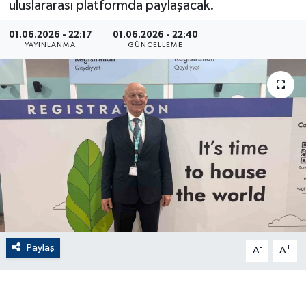
uluslararası platformda paylaşacak.
ÇEVRE
01.06.2026 - 22:17
01.06.2026 - 22:40
YAYINLANMA
GÜNCELLEME
Dış Haberler
Dünya
EĞİTİM
EKONOMİ
English News
Finans
Paylaş
-
+
A
A
Flaş Haber
Gayrimenkul