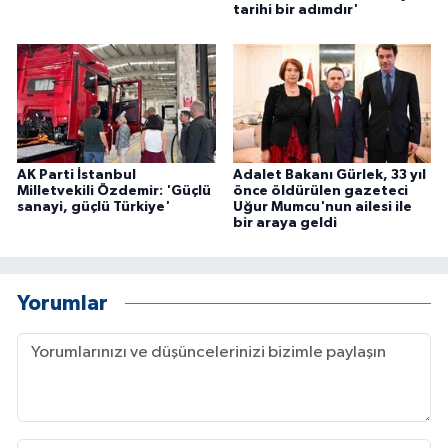
tarihi bir adımdır'
AK Parti İstanbul
Adalet Bakanı Gürlek, 33 yıl
Milletvekili Özdemir: 'Güçlü
önce öldürülen gazeteci
sanayi, güçlü Türkiye'
Uğur Mumcu'nun ailesi ile
bir araya geldi
Yorumlar