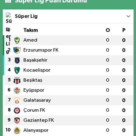
Süper Lig Puan Durumu
Süper Lig
#
Takım
O
P
1
Amed
0
0
2
Erzurumspor FK
0
0
3
Başakşehir
0
0
4
Kocaelispor
0
0
5
Beşiktaş
0
0
6
Eyüpspor
0
0
7
Galatasaray
0
0
8
Çorum FK
0
0
9
Gaziantep FK
0
0
10
Alanyaspor
0
0