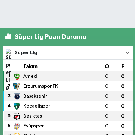
Süper Lig Puan Durumu
Süper Lig
#
Takım
O
P
1
Amed
0
0
2
Erzurumspor FK
0
0
3
Başakşehir
0
0
4
Kocaelispor
0
0
5
Beşiktaş
0
0
6
Eyüpspor
0
0