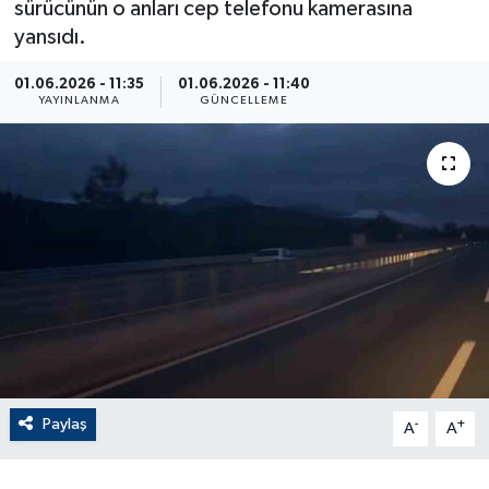
sürücünün o anları cep telefonu kamerasına
yansıdı.
ÇEVRE
01.06.2026 - 11:35
01.06.2026 - 11:40
Dış Haberler
YAYINLANMA
GÜNCELLEME
Dünya
EĞİTİM
EKONOMİ
English News
Finans
Paylaş
-
+
Flaş Haber
A
A
Gayrimenkul