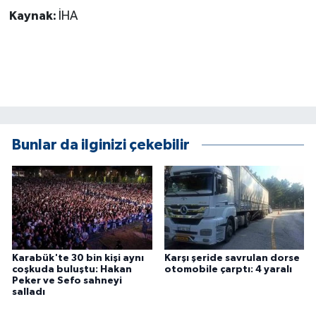
ÜLKE GÜNDEMİ
Kaynak:
İHA
YAŞAM
YEREL
Yerel Haberler
Bunlar da ilginizi çekebilir
Karabük'te 30 bin kişi aynı
Karşı şeride savrulan dorse
coşkuda buluştu: Hakan
otomobile çarptı: 4 yaralı
Peker ve Sefo sahneyi
salladı