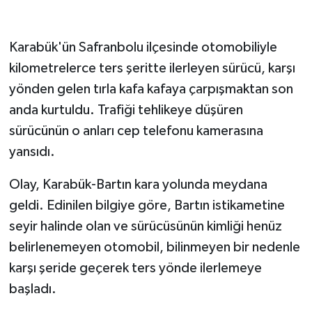
GENEL
Karabük'ün Safranbolu ilçesinde otomobiliyle
kilometrelerce ters şeritte ilerleyen sürücü, karşı
GÜNDEM
yönden gelen tırla kafa kafaya çarpışmaktan son
Güvenlik
anda kurtuldu. Trafiği tehlikeye düşüren
sürücünün o anları cep telefonu kamerasına
HABERDE İNSAN
yansıdı.
İNSAN
Olay, Karabük-Bartın kara yolunda meydana
geldi. Edinilen bilgiye göre, Bartın istikametine
İş Dünyası
seyir halinde olan ve sürücüsünün kimliği henüz
Jandarma
belirlenemeyen otomobil, bilinmeyen bir nedenle
karşı şeride geçerek ters yönde ilerlemeye
Kadın
başladı.