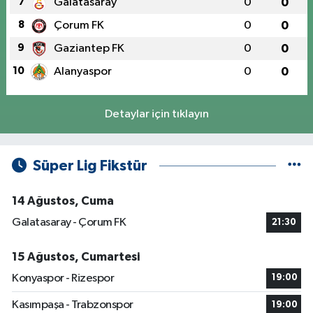
7
Galatasaray
0
0
8
Çorum FK
0
0
9
Gaziantep FK
0
0
10
Alanyaspor
0
0
Detaylar için tıklayın
Süper Lig Fikstür
14 Ağustos, Cuma
Galatasaray - Çorum FK
21:30
15 Ağustos, Cumartesi
Konyaspor - Rizespor
19:00
Kasımpaşa - Trabzonspor
19:00