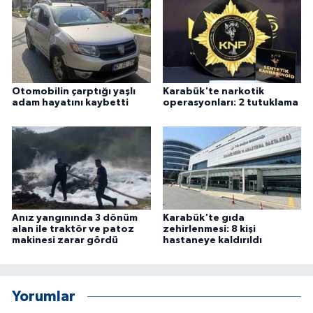
Otomobilin çarptığı yaşlı
Karabük'te narkotik
adam hayatını kaybetti
operasyonları: 2 tutuklama
Anız yangınında 3 dönüm
Karabük'te gıda
alan ile traktör ve patoz
zehirlenmesi: 8 kişi
makinesi zarar gördü
hastaneye kaldırıldı
Yorumlar