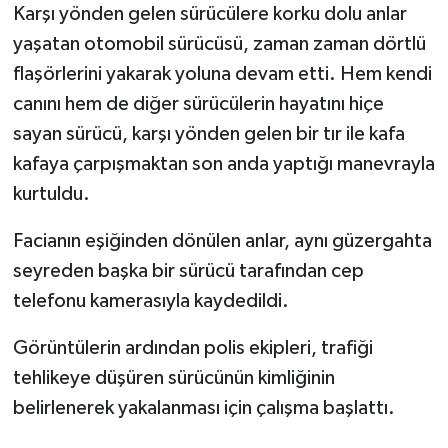
KÜLTÜR SANAT
Karşı yönden gelen sürücülere korku dolu anlar
yaşatan otomobil sürücüsü, zaman zaman dörtlü
MAGAZİN
flaşörlerini yakarak yoluna devam etti. Hem kendi
canını hem de diğer sürücülerin hayatını hiçe
Otomobil
sayan sürücü, karşı yönden gelen bir tır ile kafa
POLİTİKA
kafaya çarpışmaktan son anda yaptığı manevrayla
kurtuldu.
Sağlık
Facianın eşiğinden dönülen anlar, aynı güzergahta
SİYASET
seyreden başka bir sürücü tarafından cep
telefonu kamerasıyla kaydedildi.
SPOR HABERLERİ
Görüntülerin ardından polis ekipleri, trafiği
TEKNOLOJİ
tehlikeye düşüren sürücünün kimliğinin
belirlenerek yakalanması için çalışma başlattı.
Turizm