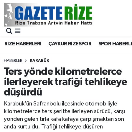
BÖLGEMİZ
Merkez Nöbetçi Eczaneler
SPOR
Merkez Hava Durumu
RİZE HABERLERİ
ÇAYKUR RİZESPOR
SPOR HABERL
Asayiş
Merkez Trafik Yoğunluk Haritası
HABERLER
KARABÜK
Rize Jandarma Komutanlığı
Süper Lig Puan Durumu ve Fikstür
Ters yönde kilometrelerce
ilerleyerek trafiği tehlikeye
Bilim Teknoloji
Tüm Manşetler
düşürdü
Bölge
Son Dakika Haberleri
Karabük'ün Safranbolu ilçesinde otomobiliyle
kilometrelerce ters şeritte ilerleyen sürücü, karşı
Advertising news
Haber Arşivi
yönden gelen tırla kafa kafaya çarpışmaktan son
anda kurtuldu. Trafiği tehlikeye düşüren
Canlı Maç