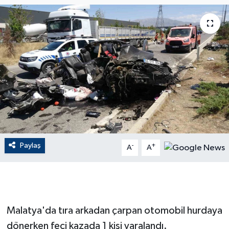
ÇEVRE
Dış Haberler
Dünya
EĞİTİM
EKONOMİ
Paylaş
-
+
A
A
English News
Finans
Flaş Haber
Malatya'da tıra arkadan çarpan otomobil hurdaya
dönerken feci kazada 1 kişi yaralandı.
Gayrimenkul