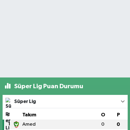
Süper Lig Puan Durumu
Süper Lig
#
Takım
O
P
1
Amed
0
0