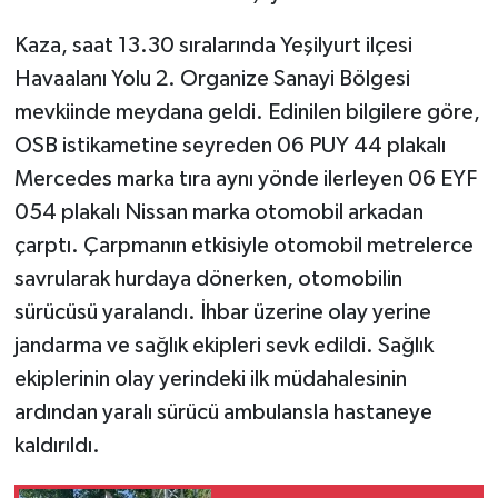
Kaza, saat 13.30 sıralarında Yeşilyurt ilçesi
GENEL
Havaalanı Yolu 2. Organize Sanayi Bölgesi
GÜNDEM
mevkiinde meydana geldi. Edinilen bilgilere göre,
OSB istikametine seyreden 06 PUY 44 plakalı
Güvenlik
Mercedes marka tıra aynı yönde ilerleyen 06 EYF
054 plakalı Nissan marka otomobil arkadan
HABERDE İNSAN
çarptı. Çarpmanın etkisiyle otomobil metrelerce
savrularak hurdaya dönerken, otomobilin
İNSAN
sürücüsü yaralandı. İhbar üzerine olay yerine
İş Dünyası
jandarma ve sağlık ekipleri sevk edildi. Sağlık
ekiplerinin olay yerindeki ilk müdahalesinin
Jandarma
ardından yaralı sürücü ambulansla hastaneye
kaldırıldı.
Kadın