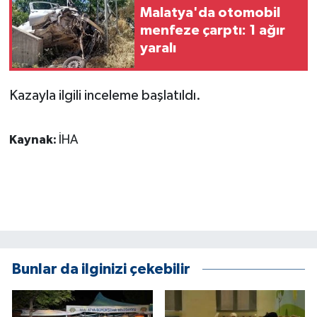
KÜLTÜR SANAT
Malatya'da otomobil
menfeze çarptı: 1 ağır
MAGAZİN
yaralı
Otomobil
Kazayla ilgili inceleme başlatıldı.
POLİTİKA
Kaynak:
İHA
Sağlık
SİYASET
SPOR HABERLERİ
TEKNOLOJİ
Bunlar da ilginizi çekebilir
Turizm