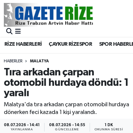
BÖLGEMİZ
Merkez Nöbetçi Eczaneler
SPOR
Merkez Hava Durumu
RİZE HABERLERİ
ÇAYKUR RİZESPOR
SPOR HABERL
Asayiş
Merkez Trafik Yoğunluk Haritası
HABERLER
MALATYA
Rize Jandarma Komutanlığı
Süper Lig Puan Durumu ve Fikstür
Tıra arkadan çarpan
otomobil hurdaya döndü: 1
Bilim Teknoloji
Tüm Manşetler
yaralı
Bölge
Son Dakika Haberleri
Malatya'da tıra arkadan çarpan otomobil hurdaya
dönerken feci kazada 1 kişi yaralandı.
Advertising news
Haber Arşivi
08.07.2026 - 14:41
08.07.2026 - 14:55
1 DK
Canlı Maç
YAYINLANMA
GÜNCELLEME
OKUNMA SÜRESI