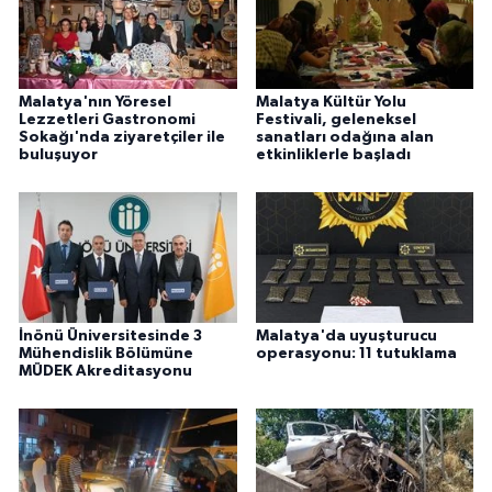
ÜLKE GÜNDEMİ
YAŞAM
Malatya'nın Yöresel
Malatya Kültür Yolu
Lezzetleri Gastronomi
Festivali, geleneksel
YEREL
Sokağı'nda ziyaretçiler ile
sanatları odağına alan
buluşuyor
etkinliklerle başladı
Yerel Haberler
İnönü Üniversitesinde 3
Malatya'da uyuşturucu
Mühendislik Bölümüne
operasyonu: 11 tutuklama
MÜDEK Akreditasyonu