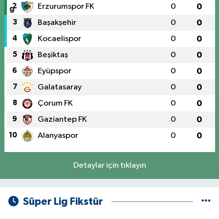
2
Erzurumspor FK
0
0
3
Başakşehir
0
0
4
Kocaelispor
0
0
5
Beşiktaş
0
0
6
Eyüpspor
0
0
7
Galatasaray
0
0
8
Çorum FK
0
0
9
Gaziantep FK
0
0
10
Alanyaspor
0
0
Detaylar için tıklayın
Süper Lig Fikstür