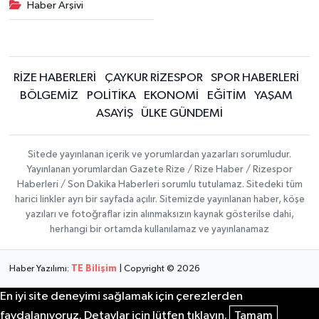
Haber Arşivi
RİZE HABERLERİ
ÇAYKUR RİZESPOR
SPOR HABERLERİ
BÖLGEMİZ
POLİTİKA
EKONOMİ
EĞİTİM
YAŞAM
ASAYİŞ
ÜLKE GÜNDEMİ
Sitede yayınlanan içerik ve yorumlardan yazarları sorumludur.
Yayınlanan yorumlardan Gazete Rize / Rize Haber / Rizespor
Haberleri / Son Dakika Haberleri sorumlu tutulamaz. Sitedeki tüm
harici linkler ayrı bir sayfada açılır. Sitemizde yayınlanan haber, köşe
yazıları ve fotoğraflar izin alınmaksızın kaynak gösterilse dahi,
herhangi bir ortamda kullanılamaz ve yayınlanamaz
Haber Yazılımı:
TE Bilişim
| Copyright © 2026
En iyi site deneyimi sağlamak için çerezlerden
faydalanıyoruz. Detaylar için lütfen tıklayın.
Tamam