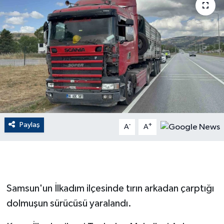
ÇEVRE
Dış Haberler
Dünya
EĞİTİM
EKONOMİ
Paylaş
-
+
A
A
English News
Finans
Samsun'un İlkadım ilçesinde tırın arkadan çarptığı
Flaş Haber
dolmuşun sürücüsü yaralandı.
Gayrimenkul