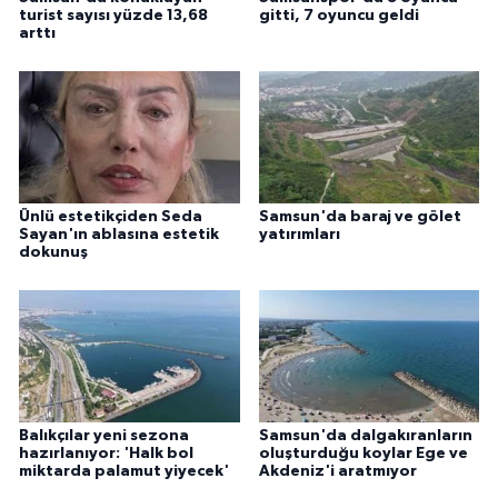
turist sayısı yüzde 13,68
gitti, 7 oyuncu geldi
ÜLKE GÜNDEMİ
arttı
YAŞAM
YEREL
Yerel Haberler
Ünlü estetikçiden Seda
Samsun'da baraj ve gölet
Sayan'ın ablasına estetik
yatırımları
dokunuş
Balıkçılar yeni sezona
Samsun'da dalgakıranların
hazırlanıyor: 'Halk bol
oluşturduğu koylar Ege ve
miktarda palamut yiyecek'
Akdeniz'i aratmıyor