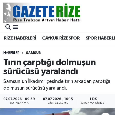
BÖLGEMİZ
Merkez Nöbetçi Eczaneler
SPOR
Merkez Hava Durumu
RİZE HABERLERİ
ÇAYKUR RİZESPOR
SPOR HABERL
Asayiş
Merkez Trafik Yoğunluk Haritası
HABERLER
SAMSUN
Rize Jandarma Komutanlığı
Süper Lig Puan Durumu ve Fikstür
Tırın çarptığı dolmuşun
sürücüsü yaralandı
Bilim Teknoloji
Tüm Manşetler
Samsun'un İlkadım ilçesinde tırın arkadan çarptığı
Bölge
Son Dakika Haberleri
dolmuşun sürücüsü yaralandı.
Advertising news
Haber Arşivi
07.07.2026 - 09:59
07.07.2026 - 10:15
1 DK
YAYINLANMA
GÜNCELLEME
OKUNMA SÜRESI
Canlı Maç