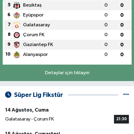
5
Beşiktaş
0
0
6
Eyüpspor
0
0
7
Galatasaray
0
0
8
Çorum FK
0
0
9
Gaziantep FK
0
0
10
Alanyaspor
0
0
Detaylar için tıklayın
Süper Lig Fikstür
14 Ağustos, Cuma
Galatasaray - Çorum FK
21:30
15 Ağustos, Cumartesi