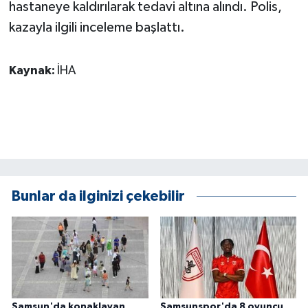
KÜLTÜR SANAT
hastaneye kaldırılarak tedavi altına alındı. Polis,
kazayla ilgili inceleme başlattı.
MAGAZİN
Kaynak:
İHA
Otomobil
POLİTİKA
Sağlık
SİYASET
Bunlar da ilginizi çekebilir
SPOR HABERLERİ
TEKNOLOJİ
Turizm
Samsun'da konaklayan
Samsunspor'da 8 oyuncu