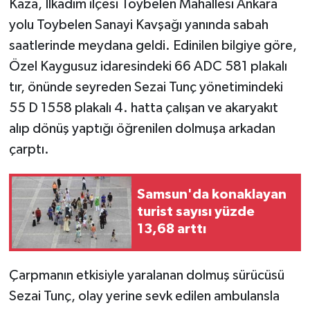
Kaza, İlkadım ilçesi Toybelen Mahallesi Ankara
yolu Toybelen Sanayi Kavşağı yanında sabah
GENEL
saatlerinde meydana geldi. Edinilen bilgiye göre,
Özel Kaygusuz idaresindeki 66 ADC 581 plakalı
GÜNDEM
tır, önünde seyreden Sezai Tunç yönetimindeki
Güvenlik
55 D 1558 plakalı 4. hatta çalışan ve akaryakıt
alıp dönüş yaptığı öğrenilen dolmuşa arkadan
HABERDE İNSAN
çarptı.
İNSAN
Samsun'da konaklayan
İş Dünyası
turist sayısı yüzde
13,68 arttı
Jandarma
Çarpmanın etkisiyle yaralanan dolmuş sürücüsü
Kadın
Sezai Tunç, olay yerine sevk edilen ambulansla