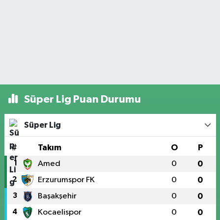
Süper Lig Puan Durumu
Süper Lig
#
Takım
O
P
1
Amed
0
0
2
Erzurumspor FK
0
0
3
Başakşehir
0
0
4
Kocaelispor
0
0