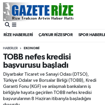
BÖLGEMİZ
Merkez Nöbetçi Eczaneler
SPOR
Merkez Hava Durumu
RİZE HABERLERİ
ÇAYKUR RİZESPOR
SPOR HABERL
Asayiş
Merkez Trafik Yoğunluk Haritası
HABERLER
EKONOMİ
Rize Jandarma Komutanlığı
Süper Lig Puan Durumu ve Fikstür
TOBB nefes kredisi
başvurusu başladı
Bilim Teknoloji
Tüm Manşetler
Diyarbakır Ticaret ve Sanayi Odası (DTSO),
Bölge
Son Dakika Haberleri
Türkiye Odalar ve Borsalar Birliği (TOBB), Kredi
Garanti Fonu (KGF) ve anlaşmalı bankaların iş
Advertising news
Haber Arşivi
birliğiyle hayata geçirilen TOBB nefes kredisi
başvurularının 8 Haziran itibarıyla başladığını
Canlı Maç
duyurdu.