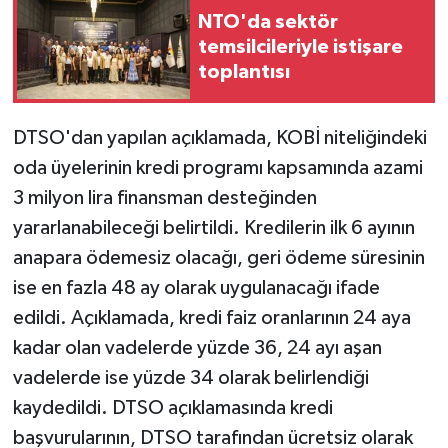
NTO'da sektör
temsilcileriyle istişare
GENEL
toplantısı
GÜNDEM
DTSO'dan yapılan açıklamada, KOBİ niteliğindeki
Güvenlik
oda üyelerinin kredi programı kapsamında azami
3 milyon lira finansman desteğinden
HABERDE İNSAN
yararlanabileceği belirtildi. Kredilerin ilk 6 ayının
İNSAN
anapara ödemesiz olacağı, geri ödeme süresinin
ise en fazla 48 ay olarak uygulanacağı ifade
İş Dünyası
edildi. Açıklamada, kredi faiz oranlarının 24 aya
kadar olan vadelerde yüzde 36, 24 ayı aşan
Jandarma
vadelerde ise yüzde 34 olarak belirlendiği
Kadın
kaydedildi. DTSO açıklamasında kredi
başvurularının, DTSO tarafından ücretsiz olarak