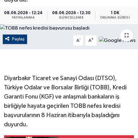
ÇEVRE
08.06.2026 - 12:24
08.06.2026 - 12:30
1 DK
YAYINLANMA
GÜNCELLEME
OKUNMA SÜRESI
Dış Haberler
Paylaş
-
+
A
A
Dünya
EĞİTİM
EKONOMİ
Diyarbakır Ticaret ve Sanayi Odası (DTSO),
Türkiye Odalar ve Borsalar Birliği (TOBB), Kredi
English News
Garanti Fonu (KGF) ve anlaşmalı bankaların iş
Finans
birliğiyle hayata geçirilen TOBB nefes kredisi
başvurularının 8 Haziran itibarıyla başladığını
Flaş Haber
duyurdu.
Gayrimenkul