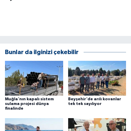
ÜLKE GÜNDEMİ
YAŞAM
YEREL
Yerel Haberler
Bunlar da ilginizi çekebilir
Muğla'nın kapalı sistem
Beyşehir'de arılı kovanlar
sulama projesi dünya
tek tek sayılıyor
finalinde