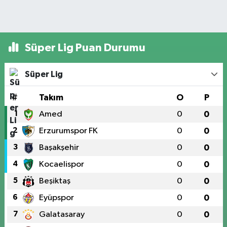
Süper Lig Puan Durumu
Süper Lig
#
Takım
O
P
1
Amed
0
0
2
Erzurumspor FK
0
0
3
Başakşehir
0
0
4
Kocaelispor
0
0
5
Beşiktaş
0
0
6
Eyüpspor
0
0
7
Galatasaray
0
0