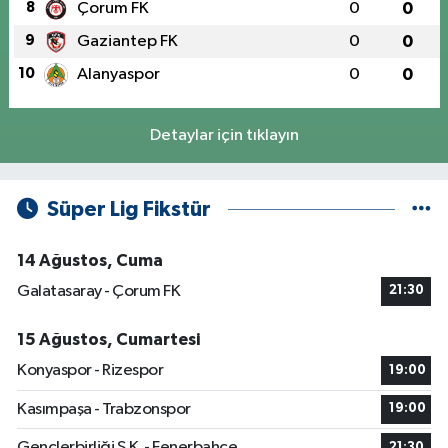
8
Çorum FK
0
0
9
Gaziantep FK
0
0
10
Alanyaspor
0
0
Detaylar için tıklayın
Süper Lig Fikstür
14 Ağustos, Cuma
Galatasaray - Çorum FK
21:30
15 Ağustos, Cumartesi
Konyaspor - Rizespor
19:00
Kasımpaşa - Trabzonspor
19:00
Gençlerbirliği S.K. - Fenerbahçe
21:30