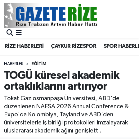
BÖLGEMİZ
Merkez Nöbetçi Eczaneler
SPOR
Merkez Hava Durumu
RİZE HABERLERİ
ÇAYKUR RİZESPOR
SPOR HABERL
Asayiş
Merkez Trafik Yoğunluk Haritası
HABERLER
EĞİTİM
Rize Jandarma Komutanlığı
Süper Lig Puan Durumu ve Fikstür
TOGÜ küresel akademik
ortaklıklarını artırıyor
Bilim Teknoloji
Tüm Manşetler
Tokat Gaziosmanpaşa Üniversitesi, ABD'de
Bölge
Son Dakika Haberleri
düzenlenen NAFSA 2026 Annual Conference &
Expo'da Kolombiya, Tayland ve ABD'den
Advertising news
Haber Arşivi
üniversitelerle iş birliği protokolleri imzalayarak
uluslararası akademik ağını genişletti.
Canlı Maç