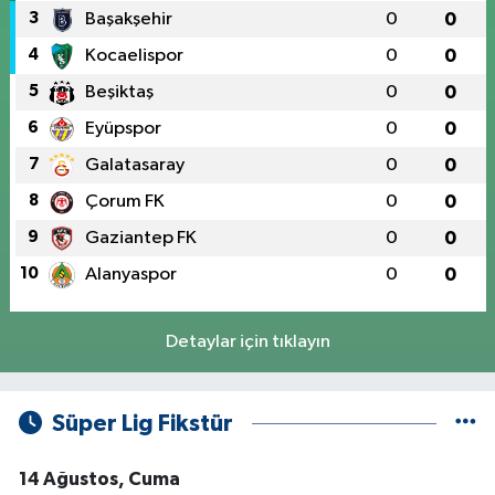
3
Başakşehir
0
0
4
Kocaelispor
0
0
5
Beşiktaş
0
0
6
Eyüpspor
0
0
7
Galatasaray
0
0
8
Çorum FK
0
0
9
Gaziantep FK
0
0
10
Alanyaspor
0
0
Detaylar için tıklayın
Süper Lig Fikstür
14 Ağustos, Cuma