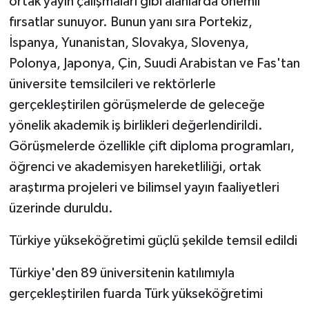
ortak yayın çalışmaları gibi alanlarda önemli
ÜLKE GÜNDEMİ
fırsatlar sunuyor. Bunun yanı sıra Portekiz,
İspanya, Yunanistan, Slovakya, Slovenya,
YAŞAM
Polonya, Japonya, Çin, Suudi Arabistan ve Fas'tan
YEREL
üniversite temsilcileri ve rektörlerle
gerçekleştirilen görüşmelerde de geleceğe
Yerel Haberler
yönelik akademik iş birlikleri değerlendirildi.
Görüşmelerde özellikle çift diploma programları,
öğrenci ve akademisyen hareketliliği, ortak
araştırma projeleri ve bilimsel yayın faaliyetleri
üzerinde duruldu.
Türkiye yükseköğretimi güçlü şekilde temsil edildi
Türkiye'den 89 üniversitenin katılımıyla
gerçekleştirilen fuarda Türk yükseköğretimi