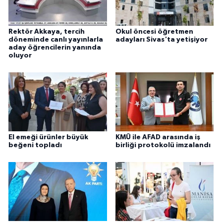
Rektör Akkaya, tercih
Okul öncesi öğretmen
döneminde canlı yayınlarla
adayları Sivas'ta yetişiyor
aday öğrencilerin yanında
oluyor
El emeği ürünler büyük
KMÜ ile AFAD arasında iş
beğeni topladı
birliği protokolü imzalandı