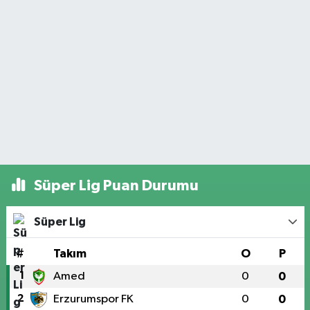
Süper Lig Puan Durumu
Süper Lig
#
Takım
O
P
1
Amed
0
0
2
Erzurumspor FK
0
0