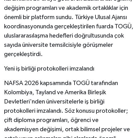
KÜLTÜR SANAT
değişim programları ve akademik ortaklıklar için
önemli bir platform sundu. Türkiye Ulusal Ajansı
MAGAZİN
koordinasyonunda gerçekleştirilen fuarda TOGÜ,
Otomobil
uluslararasılaşma hedefleri doğrultusunda çok
sayıda üniversite temsilcisiyle görüşmeler
POLİTİKA
gerçekleştirdi.
Sağlık
Yeni iş birliği protokolleri imzalandı
SİYASET
NAFSA 2026 kapsamında TOGÜ tarafından
Kolombiya, Tayland ve Amerika Birleşik
SPOR HABERLERİ
Devletleri'nden üniversitelerle iş birliği
protokolleri imzalandı. Söz konusu protokoller;
TEKNOLOJİ
çift diploma programları, öğrenci ve
Turizm
akademisyen değişimi, ortak bilimsel projeler ve