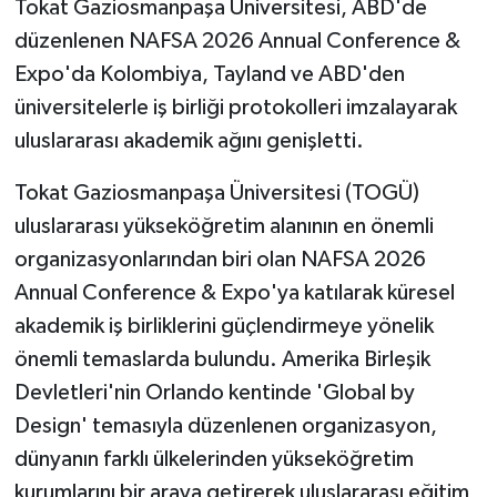
Tokat Gaziosmanpaşa Üniversitesi, ABD'de
düzenlenen NAFSA 2026 Annual Conference &
GENEL
Expo'da Kolombiya, Tayland ve ABD'den
üniversitelerle iş birliği protokolleri imzalayarak
GÜNDEM
uluslararası akademik ağını genişletti.
Güvenlik
Tokat Gaziosmanpaşa Üniversitesi (TOGÜ)
HABERDE İNSAN
uluslararası yükseköğretim alanının en önemli
organizasyonlarından biri olan NAFSA 2026
İNSAN
Annual Conference & Expo'ya katılarak küresel
akademik iş birliklerini güçlendirmeye yönelik
İş Dünyası
önemli temaslarda bulundu. Amerika Birleşik
Devletleri'nin Orlando kentinde 'Global by
Jandarma
Design' temasıyla düzenlenen organizasyon,
Kadın
dünyanın farklı ülkelerinden yükseköğretim
kurumlarını bir araya getirerek uluslararası eğitim,