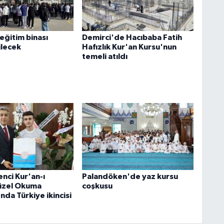
eğitim binası
Demirci'de Hacıbaba Fatih
ilecek
Hafızlık Kur'an Kursu'nun
temeli atıldı
enci Kur'an-ı
Palandöken'de yaz kursu
üzel Okuma
coşkusu
nda Türkiye ikincisi