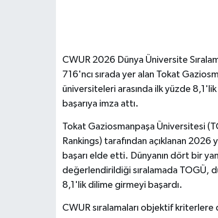
GENEL
GÜNDEM
CWUR 2026 Dünya Üniversite Sıralamas
Güvenlik
716'ncı sırada yer alan Tokat Gaziosm
üniversiteleri arasında ilk yüzde 8,1'li
HABERDE İNSAN
başarıya imza attı.
İNSAN
Tokat Gaziosmanpaşa Üniversitesi (
Rankings) tarafından açıklanan 2026 yı
İş Dünyası
başarı elde etti. Dünyanın dört bir ya
değerlendirildiği sıralamada TOGÜ, dün
Jandarma
8,1'lik dilime girmeyi başardı.
Kadın
CWUR sıralamaları objektif kriterlere