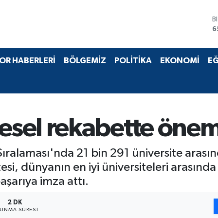
B
6
D
4
E
5
S
OR HABERLERİ
BÖLGEMİZ
POLİTİKA
EKONOMİ
EĞ
6
G
6
B
1
sel rekabette öneml
alaması'nda 21 bin 291 üniversite arasınd
, dünyanın en iyi üniversiteleri arasında i
aşarıya imza attı.
2 DK
UNMA SÜRESI