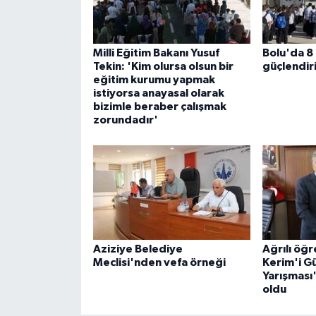
Milli Eğitim Bakanı Yusuf
Bolu'da 8 
Tekin: 'Kim olursa olsun bir
güçlendir
eğitim kurumu yapmak
istiyorsa anayasal olarak
bizimle beraber çalışmak
zorundadır'
Aziziye Belediye
Ağrılı öğr
Meclisi'nden vefa örneği
Kerim'i G
Yarışması'
oldu