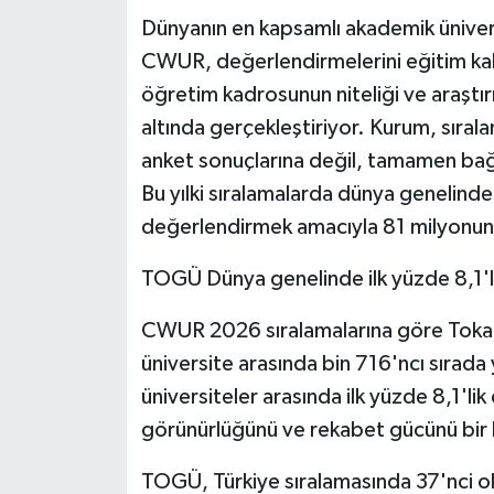
KÜLTÜR SANAT
Dünyanın en kapsamlı akademik üniversi
CWUR, değerlendirmelerini eğitim kalit
MAGAZİN
öğretim kadrosunun niteliği ve araştı
Otomobil
altında gerçekleştiriyor. Kurum, sıral
anket sonuçlarına değil, tamamen bağ
POLİTİKA
Bu yılki sıralamalarda dünya genelinde
değerlendirmek amacıyla 81 milyonun ü
Sağlık
TOGÜ Dünya genelinde ilk yüzde 8,1'l
SİYASET
CWUR 2026 sıralamalarına göre Tokat
SPOR HABERLERİ
üniversite arasında bin 716'ncı sırad
üniversiteler arasında ilk yüzde 8,1'lik
TEKNOLOJİ
görünürlüğünü ve rekabet gücünü bir
Turizm
TOGÜ, Türkiye sıralamasında 37'nci o