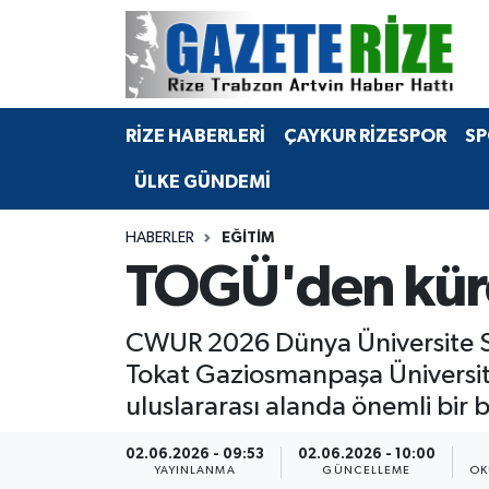
BÖLGEMİZ
Merkez Nöbetçi Eczaneler
RİZE HABERLERİ
ÇAYKUR RİZESPOR
SP
SPOR
Merkez Hava Durumu
ÜLKE GÜNDEMİ
Asayiş
Merkez Trafik Yoğunluk Haritası
HABERLER
EĞİTİM
Rize Jandarma Komutanlığı
Süper Lig Puan Durumu ve Fikstür
TOGÜ'den küre
Bilim Teknoloji
Tüm Manşetler
CWUR 2026 Dünya Üniversite Sır
Bölge
Son Dakika Haberleri
Tokat Gaziosmanpaşa Üniversitesi
uluslararası alanda önemli bir b
Advertising news
Haber Arşivi
02.06.2026 - 09:53
02.06.2026 - 10:00
Canlı Maç
YAYINLANMA
GÜNCELLEME
OK