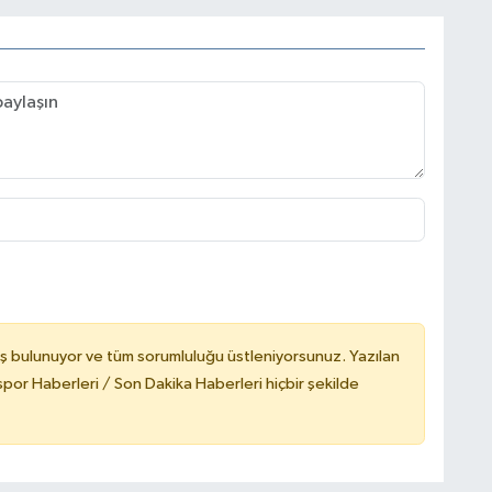
ş bulunuyor ve tüm sorumluluğu üstleniyorsunuz. Yazılan
or Haberleri / Son Dakika Haberleri hiçbir şekilde