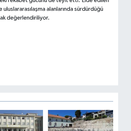
eki rekabet gücünü de teyit etti. Elde edilen
 uluslararasılaşma alanlarında sürdürdüğü
ak değerlendiriliyor.