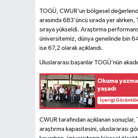
ÜLKE GÜNDEMİ
TOGÜ, CWUR'un bölgesel değerlendirm
arasında 683'üncü sırada yer alırken, T
YAŞAM
sıraya yükseldi. Araştırma performans
YEREL
üniversitemiz, dünya genelinde bin 64
ise 67,2 olarak açıklandı.
Yerel Haberler
Uluslararası başarılar TOGÜ'nün akade
Okuma yazma 
yaşadı
İçeriği Görüntül
CWUR tarafından açıklanan sonuçlar, 
araştırma kapasitesini, uluslararası g