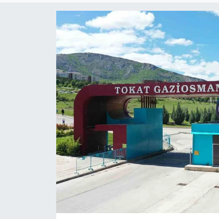
ÇEVRE
Dış Haberler
Dünya
EĞİTİM
EKONOMİ
English News
Finans
Flaş Haber
Gayrimenkul