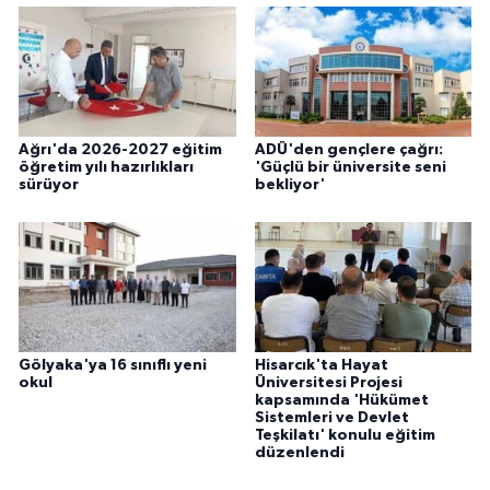
Ağrı'da 2026-2027 eğitim
ADÜ'den gençlere çağrı:
öğretim yılı hazırlıkları
'Güçlü bir üniversite seni
sürüyor
bekliyor'
Gölyaka'ya 16 sınıflı yeni
Hisarcık'ta Hayat
okul
Üniversitesi Projesi
kapsamında 'Hükümet
Sistemleri ve Devlet
Teşkilatı' konulu eğitim
düzenlendi