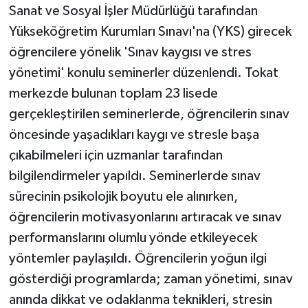
KÜLTÜR SANAT
Sanat ve Sosyal İşler Müdürlüğü tarafından
Yükseköğretim Kurumları Sınavı'na (YKS) girecek
MAGAZİN
öğrencilere yönelik 'Sınav kaygısı ve stres
yönetimi' konulu seminerler düzenlendi. Tokat
Otomobil
merkezde bulunan toplam 23 lisede
POLİTİKA
gerçekleştirilen seminerlerde, öğrencilerin sınav
öncesinde yaşadıkları kaygı ve stresle başa
Sağlık
çıkabilmeleri için uzmanlar tarafından
bilgilendirmeler yapıldı. Seminerlerde sınav
SİYASET
sürecinin psikolojik boyutu ele alınırken,
SPOR HABERLERİ
öğrencilerin motivasyonlarını artıracak ve sınav
performanslarını olumlu yönde etkileyecek
TEKNOLOJİ
yöntemler paylaşıldı. Öğrencilerin yoğun ilgi
gösterdiği programlarda; zaman yönetimi, sınav
Turizm
anında dikkat ve odaklanma teknikleri, stresin