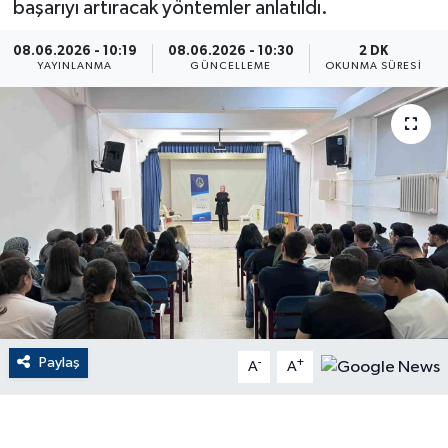
başarıyı artıracak yöntemler anlatıldı.
ÇEVRE
08.06.2026 - 10:19
08.06.2026 - 10:30
2 DK
YAYINLANMA
GÜNCELLEME
OKUNMA SÜRESI
Dış Haberler
Dünya
EĞİTİM
EKONOMİ
English News
Finans
Paylaş
-
+
A
A
Flaş Haber
Gayrimenkul