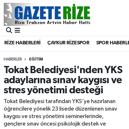
BÖLGEMİZ
Merkez Nöbetçi Eczaneler
SPOR
Merkez Hava Durumu
RİZE HABERLERİ
ÇAYKUR RİZESPOR
SPOR HABERL
Asayiş
Merkez Trafik Yoğunluk Haritası
HABERLER
EĞİTİM
Rize Jandarma Komutanlığı
Süper Lig Puan Durumu ve Fikstür
Tokat Belediyesi'nden YKS
adaylarına sınav kaygısı ve
Bilim Teknoloji
Tüm Manşetler
stres yönetimi desteği
Bölge
Son Dakika Haberleri
Tokat Belediyesi tarafından YKS'ye hazırlanan
öğrencilere yönelik 23 lisede düzenlenen sınav
Advertising news
Haber Arşivi
kaygısı ve stres yönetimi seminerlerinde,
gençlere sınav öncesi psikolojik destek ve
Canlı Maç