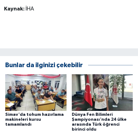
Kaynak:
İHA
Bunlar da ilginizi çekebilir
Simav'da tohum hazırlama
Dünya Fen Bilimleri
makineleri kursu
Şampiyonası'nda 24 ülke
tamamlandı
arasında Türk öğrenci
birinci oldu