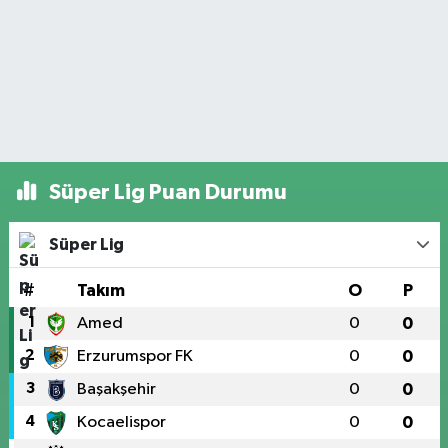
Süper Lig Puan Durumu
Süper Lig
#
Takım
O
P
1
Amed
0
0
2
Erzurumspor FK
0
0
3
Başakşehir
0
0
4
Kocaelispor
0
0