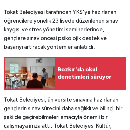
Tokat Belediyesi tarafından YKS'ye hazırlanan
GENEL
öğrencilere yönelik 23 lisede düzenlenen sınav
GÜNDEM
kaygısı ve stres yönetimi seminerlerinde,
gençlere sınav öncesi psikolojik destek ve
Güvenlik
başarıyı artıracak yöntemler anlatıldı.
HABERDE İNSAN
Bozkır'da okul
İNSAN
denetimleri sürüyor
İş Dünyası
Tokat Belediyesi, üniversite sınavına hazırlanan
Jandarma
gençlerin sınav sürecini daha sağlıklı ve bilinçli bir
şekilde geçirebilmeleri amacıyla önemli bir
Kadın
çalışmaya imza attı. Tokat Belediyesi Kültür,