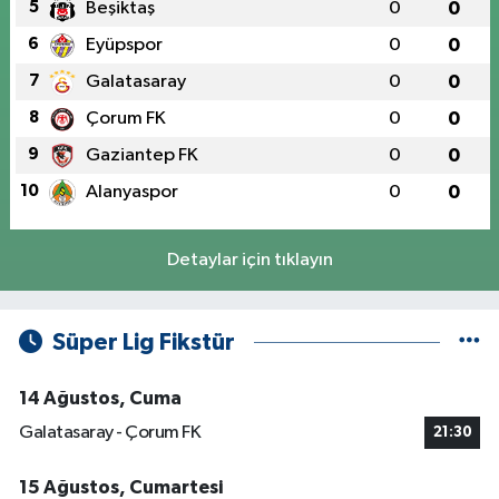
5
Beşiktaş
0
0
6
Eyüpspor
0
0
7
Galatasaray
0
0
8
Çorum FK
0
0
9
Gaziantep FK
0
0
10
Alanyaspor
0
0
Detaylar için tıklayın
Süper Lig Fikstür
14 Ağustos, Cuma
Galatasaray - Çorum FK
21:30
15 Ağustos, Cumartesi