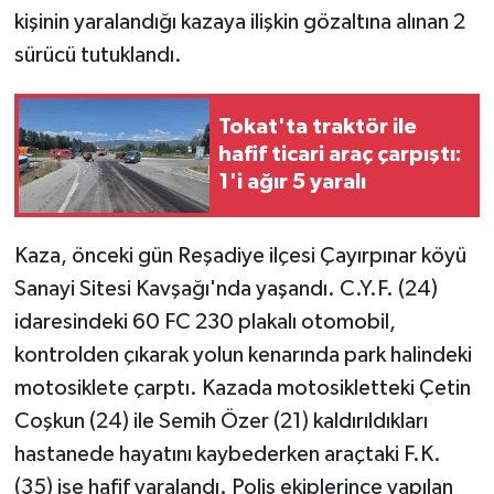
kişinin yaralandığı kazaya ilişkin gözaltına alınan 2
GENEL
sürücü tutuklandı.
GÜNDEM
Tokat'ta traktör ile
hafif ticari araç çarpıştı:
Güvenlik
1'i ağır 5 yaralı
HABERDE İNSAN
Kaza, önceki gün Reşadiye ilçesi Çayırpınar köyü
İNSAN
Sanayi Sitesi Kavşağı'nda yaşandı. C.Y.F. (24)
idaresindeki 60 FC 230 plakalı otomobil,
İş Dünyası
kontrolden çıkarak yolun kenarında park halindeki
motosiklete çarptı. Kazada motosikletteki Çetin
Jandarma
Coşkun (24) ile Semih Özer (21) kaldırıldıkları
Kadın
hastanede hayatını kaybederken araçtaki F.K.
(35) ise hafif yaralandı. Polis ekiplerince yapılan