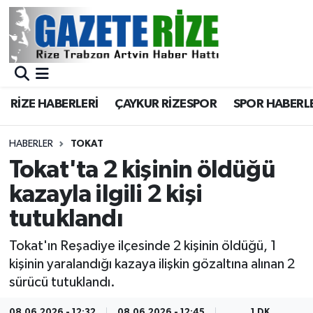
BÖLGEMİZ
Merkez Nöbetçi Eczaneler
SPOR
Merkez Hava Durumu
RİZE HABERLERİ
ÇAYKUR RİZESPOR
SPOR HABERL
Asayiş
Merkez Trafik Yoğunluk Haritası
HABERLER
TOKAT
Rize Jandarma Komutanlığı
Süper Lig Puan Durumu ve Fikstür
Tokat'ta 2 kişinin öldüğü
kazayla ilgili 2 kişi
Bilim Teknoloji
Tüm Manşetler
tutuklandı
Bölge
Son Dakika Haberleri
Tokat'ın Reşadiye ilçesinde 2 kişinin öldüğü, 1
kişinin yaralandığı kazaya ilişkin gözaltına alınan 2
Advertising news
Haber Arşivi
sürücü tutuklandı.
Canlı Maç
08.06.2026 - 12:32
08.06.2026 - 12:45
1 DK