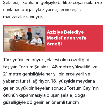
Şelalesi, ilkbaharın gelişiyle birlikte coşan suları ve
canlanan doğasıyla ziyaretçilerine eşsiz
GENEL
manzaralar sunuyor.
GÜNDEM
Aziziye Belediye
Güvenlik
Meclisi'nden vefa
örneği
HABERDE İNSAN
İNSAN
Türkiye'nin en büyük şelalesi olma özelliğini
taşıyan Tortum Şelalesi, 48 metre yüksekliği ve
İş Dünyası
21 metre genişliğiyle her yıl binlerce yerli ve
yabancı turisti ağırlıyor. 18. yüzyılda meydana
Jandarma
gelen büyük bir heyelan sonucu Tortum Çayı'nın
önünün kapanmasıyla oluşan şelale, doğal
Kadın
güzelliğiyle bölgenin en önemli turizm