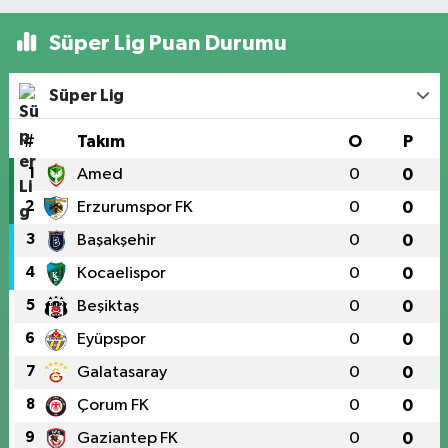
Süper Lig Puan Durumu
Süper Lig
#
Takım
O
P
1
Amed
0
0
2
Erzurumspor FK
0
0
3
Başakşehir
0
0
4
Kocaelispor
0
0
5
Beşiktaş
0
0
6
Eyüpspor
0
0
7
Galatasaray
0
0
8
Çorum FK
0
0
9
Gaziantep FK
0
0