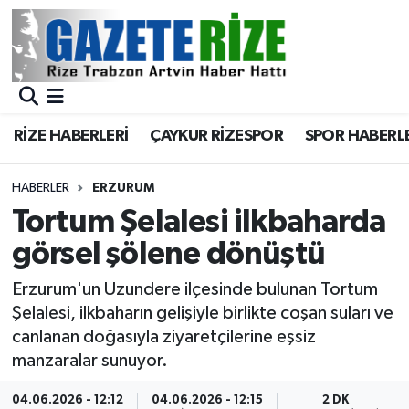
BÖLGEMİZ
Merkez Nöbetçi Eczaneler
SPOR
Merkez Hava Durumu
RİZE HABERLERİ
ÇAYKUR RİZESPOR
SPOR HABERL
Asayiş
Merkez Trafik Yoğunluk Haritası
HABERLER
ERZURUM
Rize Jandarma Komutanlığı
Süper Lig Puan Durumu ve Fikstür
Tortum Şelalesi ilkbaharda
görsel şölene dönüştü
Bilim Teknoloji
Tüm Manşetler
Erzurum'un Uzundere ilçesinde bulunan Tortum
Bölge
Son Dakika Haberleri
Şelalesi, ilkbaharın gelişiyle birlikte coşan suları ve
canlanan doğasıyla ziyaretçilerine eşsiz
Advertising news
Haber Arşivi
manzaralar sunuyor.
Canlı Maç
04.06.2026 - 12:12
04.06.2026 - 12:15
2 DK