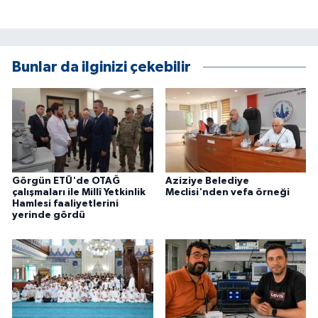
Bunlar da ilginizi çekebilir
Görgün ETÜ'de OTAĞ
Aziziye Belediye
çalışmaları ile Millî Yetkinlik
Meclisi'nden vefa örneği
Hamlesi faaliyetlerini
yerinde gördü