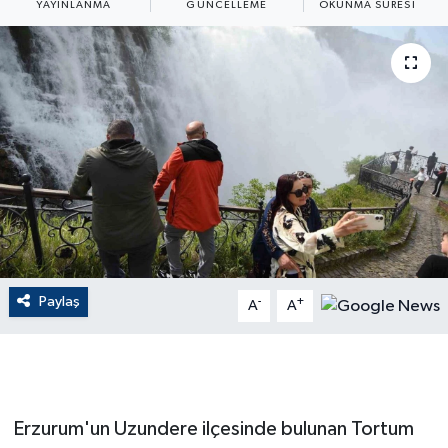
YAYINLANMA
GÜNCELLEME
OKUNMA SÜRESI
ÇEVRE
Dış Haberler
Dünya
EĞİTİM
EKONOMİ
English News
Paylaş
-
+
A
A
Finans
Flaş Haber
Erzurum'un Uzundere ilçesinde bulunan Tortum
Gayrimenkul