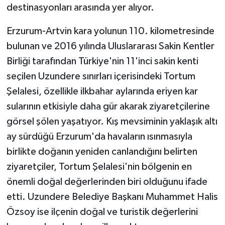
KÜLTÜR SANAT
destinasyonları arasında yer alıyor.
MAGAZİN
Erzurum-Artvin kara yolunun 110. kilometresinde
bulunan ve 2016 yılında Uluslararası Sakin Kentler
Otomobil
Birliği tarafından Türkiye'nin 11'inci sakin kenti
seçilen Uzundere sınırları içerisindeki Tortum
POLİTİKA
Şelalesi, özellikle ilkbahar aylarında eriyen kar
sularının etkisiyle daha gür akarak ziyaretçilerine
Sağlık
görsel şölen yaşatıyor. Kış mevsiminin yaklaşık altı
SİYASET
ay sürdüğü Erzurum'da havaların ısınmasıyla
birlikte doğanın yeniden canlandığını belirten
SPOR HABERLERİ
ziyaretçiler, Tortum Şelalesi'nin bölgenin en
önemli doğal değerlerinden biri olduğunu ifade
TEKNOLOJİ
etti. Uzundere Belediye Başkanı Muhammet Halis
Turizm
Özsoy ise ilçenin doğal ve turistik değerlerini