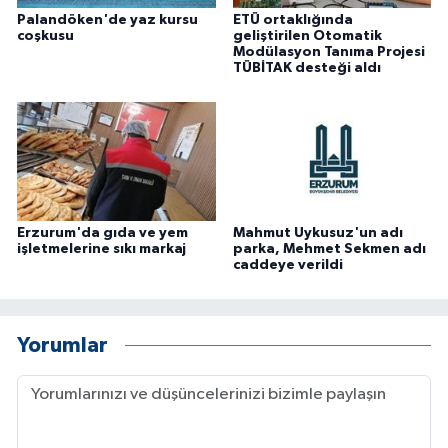
Palandöken'de yaz kursu
ETÜ ortaklığında
coşkusu
geliştirilen Otomatik
Modülasyon Tanıma Projesi
TÜBİTAK desteği aldı
Erzurum'da gıda ve yem
Mahmut Uykusuz'un adı
işletmelerine sıkı markaj
parka, Mehmet Sekmen adı
caddeye verildi
Yorumlar