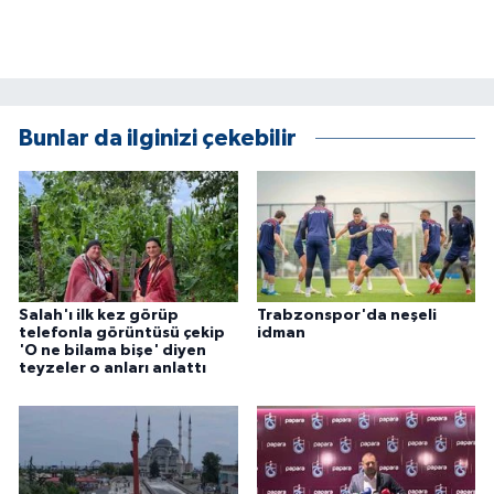
ÜLKE GÜNDEMİ
YAŞAM
YEREL
Bunlar da ilginizi çekebilir
Yerel Haberler
Salah'ı ilk kez görüp
Trabzonspor'da neşeli
telefonla görüntüsü çekip
idman
'O ne bilama bişe' diyen
teyzeler o anları anlattı