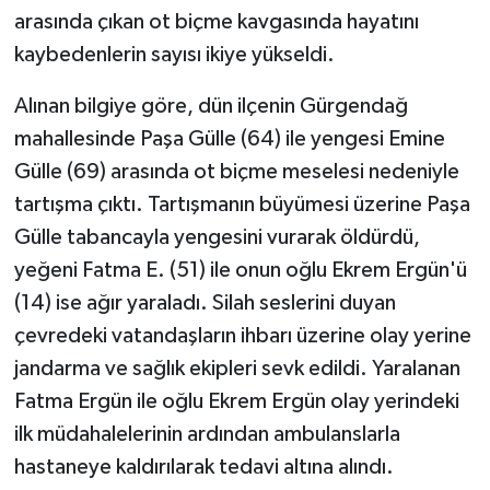
arasında çıkan ot biçme kavgasında hayatını
GENEL
kaybedenlerin sayısı ikiye yükseldi.
Alınan bilgiye göre, dün ilçenin Gürgendağ
GÜNDEM
mahallesinde Paşa Gülle (64) ile yengesi Emine
Güvenlik
Gülle (69) arasında ot biçme meselesi nedeniyle
tartışma çıktı. Tartışmanın büyümesi üzerine Paşa
HABERDE İNSAN
Gülle tabancayla yengesini vurarak öldürdü,
yeğeni Fatma E. (51) ile onun oğlu Ekrem Ergün'ü
İNSAN
(14) ise ağır yaraladı. Silah seslerini duyan
İş Dünyası
çevredeki vatandaşların ihbarı üzerine olay yerine
jandarma ve sağlık ekipleri sevk edildi. Yaralanan
Jandarma
Fatma Ergün ile oğlu Ekrem Ergün olay yerindeki
ilk müdahalelerinin ardından ambulanslarla
Kadın
hastaneye kaldırılarak tedavi altına alındı.