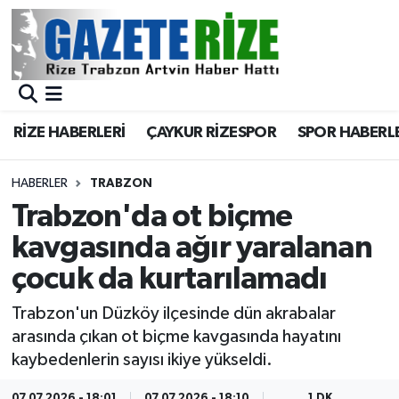
BÖLGEMİZ
Merkez Nöbetçi Eczaneler
SPOR
Merkez Hava Durumu
RİZE HABERLERİ
ÇAYKUR RİZESPOR
SPOR HABERL
Asayiş
Merkez Trafik Yoğunluk Haritası
HABERLER
TRABZON
Rize Jandarma Komutanlığı
Süper Lig Puan Durumu ve Fikstür
Trabzon'da ot biçme
kavgasında ağır yaralanan
Bilim Teknoloji
Tüm Manşetler
çocuk da kurtarılamadı
Bölge
Son Dakika Haberleri
Trabzon'un Düzköy ilçesinde dün akrabalar
arasında çıkan ot biçme kavgasında hayatını
Advertising news
Haber Arşivi
kaybedenlerin sayısı ikiye yükseldi.
Canlı Maç
07.07.2026 - 18:01
07.07.2026 - 18:10
1 DK