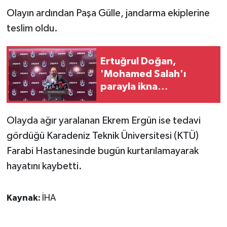
KÜLTÜR SANAT
Olayın ardından Paşa Gülle, jandarma ekiplerine
teslim oldu.
MAGAZİN
Otomobil
Ertuğrul Doğan,
'Mohamed Salah'ı
POLİTİKA
parayla ikna
edemezsiniz'
Sağlık
Olayda ağır yaralanan Ekrem Ergün ise tedavi
SİYASET
gördüğü Karadeniz Teknik Üniversitesi (KTÜ)
Farabi Hastanesinde bugün kurtarılamayarak
SPOR HABERLERİ
hayatını kaybetti.
TEKNOLOJİ
Kaynak:
İHA
Turizm