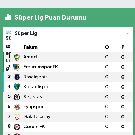
Süper Lig Puan Durumu
Süper Lig
#
Takım
O
P
1
Amed
0
0
2
Erzurumspor FK
0
0
3
Başakşehir
0
0
4
Kocaelispor
0
0
5
Beşiktaş
0
0
6
Eyüpspor
0
0
7
Galatasaray
0
0
8
Çorum FK
0
0