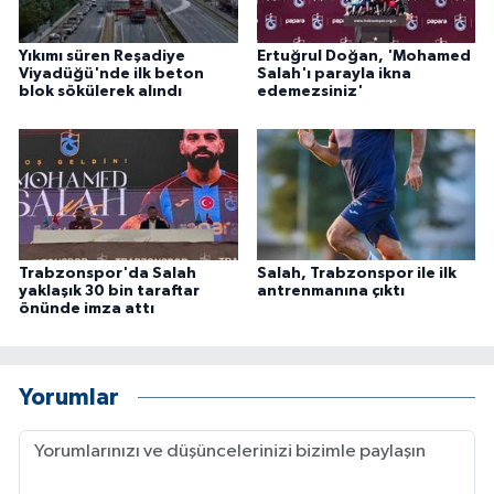
Yıkımı süren Reşadiye
Ertuğrul Doğan, 'Mohamed
Viyadüğü'nde ilk beton
Salah'ı parayla ikna
blok sökülerek alındı
edemezsiniz'
Trabzonspor'da Salah
Salah, Trabzonspor ile ilk
yaklaşık 30 bin taraftar
antrenmanına çıktı
önünde imza attı
Yorumlar