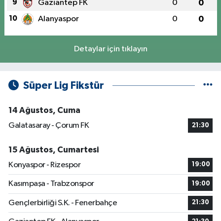
9
Gaziantep FK
0
0
10
Alanyaspor
0
0
Detaylar için tıklayın
Süper Lig Fikstür
14 Ağustos, Cuma
Galatasaray - Çorum FK
21:30
15 Ağustos, Cumartesi
Konyaspor - Rizespor
19:00
Kasımpaşa - Trabzonspor
19:00
Gençlerbirliği S.K. - Fenerbahçe
21:30