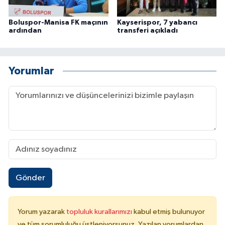
Boluspor-Manisa FK maçının
Kayserispor, 7 yabancı
ardından
transferi açıkladı
Yorumlar
Gönder
Yorum yazarak
topluluk kurallarımızı
kabul etmiş bulunuyor
ve tüm sorumluluğu üstleniyorsunuz. Yazılan yorumlardan