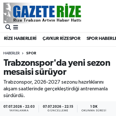
BÖLGEMİZ
Merkez Nöbetçi Eczaneler
SPOR
Merkez Hava Durumu
RİZE HABERLERİ
ÇAYKUR RİZESPOR
SPOR HABERL
Asayiş
Merkez Trafik Yoğunluk Haritası
HABERLER
SPOR
Rize Jandarma Komutanlığı
Süper Lig Puan Durumu ve Fikstür
Trabzonspor'da yeni sezon
mesaisi sürüyor
Bilim Teknoloji
Tüm Manşetler
Trabzonspor, 2026-2027 sezonu hazırlıklarını
Bölge
Son Dakika Haberleri
akşam saatlerinde gerçekleştirdiği antrenmanla
sürdürdü.
Advertising news
Haber Arşivi
07.07.2026 - 22:03
07.07.2026 - 22:15
1 DK
YAYINLANMA
GÜNCELLEME
OKUNMA SÜRESI
Canlı Maç