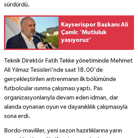
sürdürdü.
GENEL
Kayserispor Başkanı Ali
GÜNDEM
Çamlı: 'Mutluluk
yaşıyoruz'
Güvenlik
Teknik Direktör Fatih Tekke yönetiminde Mehmet
HABERDE İNSAN
Ali Yılmaz Tesisleri'nde saat 18.00'de
İNSAN
gerçekleştirilen antrenmanın ilk bölümünde
futbolcular ısınma çalışması yaptı. Pas
İş Dünyası
organizasyonlarıyla devam eden idman, dar
alanda oynanan oyun ve dayanıklılık çalışmasıyla
Jandarma
sona erdi.
Kadın
Bordo-mavililer, yeni sezon hazırlıklarına yarın