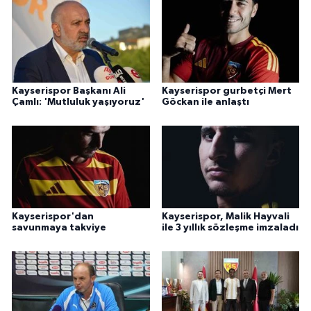
ÜLKE GÜNDEMİ
YAŞAM
YEREL
Kayserispor Başkanı Ali
Kayserispor gurbetçi Mert
Çamlı: 'Mutluluk yaşıyoruz'
Göckan ile anlaştı
Yerel Haberler
Kayserispor'dan
Kayserispor, Malik Hayvali
savunmaya takviye
ile 3 yıllık sözleşme imzaladı