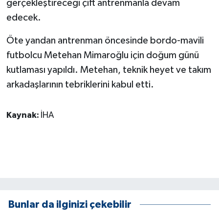
gerçekleştireceği çift antrenmanla devam
KÜLTÜR SANAT
edecek.
MAGAZİN
Öte yandan antrenman öncesinde bordo-mavili
Otomobil
futbolcu Metehan Mimaroğlu için doğum günü
kutlaması yapıldı. Metehan, teknik heyet ve takım
POLİTİKA
arkadaşlarının tebriklerini kabul etti.
Sağlık
Kaynak:
İHA
SİYASET
SPOR HABERLERİ
TEKNOLOJİ
Turizm
Bunlar da ilginizi çekebilir