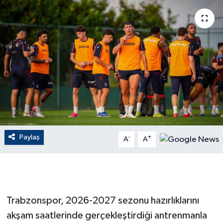
ÇEVRE
Dış Haberler
Dünya
EĞİTİM
EKONOMİ
Paylaş
-
+
A
A
English News
Finans
Flaş Haber
Trabzonspor, 2026-2027 sezonu hazırlıklarını
akşam saatlerinde gerçekleştirdiği antrenmanla
Gayrimenkul