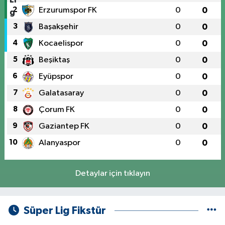
2
Erzurumspor FK
0
0
3
Başakşehir
0
0
4
Kocaelispor
0
0
5
Beşiktaş
0
0
6
Eyüpspor
0
0
7
Galatasaray
0
0
8
Çorum FK
0
0
9
Gaziantep FK
0
0
10
Alanyaspor
0
0
Detaylar için tıklayın
Süper Lig Fikstür