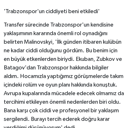
KÜLTÜR SANAT
'Trabzonspor'un ciddiyeti beni etkiledi'
MAGAZİN
Transfer sürecinde Trabzonspor'un kendisine
Otomobil
yaklaşımının kararında önemli rol oynadığını
belirten Malinovskyi, 'İlk günden itibaren kulübün
POLİTİKA
ne kadar ciddi olduğunu gördüm. Bu benim için
en büyük etkenlerden biriydi. Ekuban, Zubkov ve
Sağlık
Batagov'dan Trabzonspor hakkında bilgiler
SİYASET
aldım. Hocamızla yaptığımız görüşmelerde takım
içindeki rolüm ve oyun planı hakkında konuştuk.
SPOR HABERLERİ
Avrupa kupalarında mücadele edecek olmamız da
tercihimi etkileyen önemli nedenlerden biri oldu.
TEKNOLOJİ
Bana karşı çok ciddi ve profesyonel bir yaklaşım
Turizm
sergilendi. Burayı tercih ederek doğru karar
verdiğimi düşünüyorum' dedi.