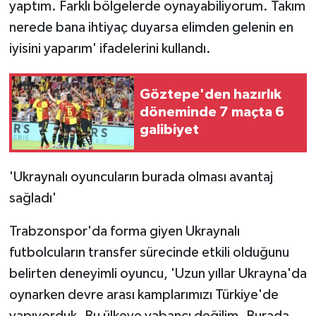
yaptım. Farklı bölgelerde oynayabiliyorum. Takım
nerede bana ihtiyaç duyarsa elimden gelenin en
iyisini yaparım' ifadelerini kullandı.
Göztepe'den hazırlık
döneminde 7 maçta 6
galibiyet
'Ukraynalı oyuncuların burada olması avantaj
sağladı'
Trabzonspor'da forma giyen Ukraynalı
futbolcuların transfer sürecinde etkili olduğunu
belirten deneyimli oyuncu, 'Uzun yıllar Ukrayna'da
oynarken devre arası kamplarımızı Türkiye'de
yapıyorduk. Bu ülkeye yabancı değilim. Burada