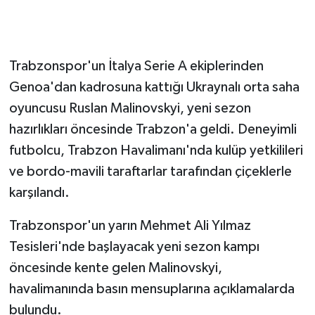
GENEL
Trabzonspor'un İtalya Serie A ekiplerinden
GÜNDEM
Genoa'dan kadrosuna kattığı Ukraynalı orta saha
Güvenlik
oyuncusu Ruslan Malinovskyi, yeni sezon
hazırlıkları öncesinde Trabzon'a geldi. Deneyimli
HABERDE İNSAN
futbolcu, Trabzon Havalimanı'nda kulüp yetkilileri
ve bordo-mavili taraftarlar tarafından çiçeklerle
İNSAN
karşılandı.
İş Dünyası
Trabzonspor'un yarın Mehmet Ali Yılmaz
Tesisleri'nde başlayacak yeni sezon kampı
Jandarma
öncesinde kente gelen Malinovskyi,
Kadın
havalimanında basın mensuplarına açıklamalarda
bulundu.