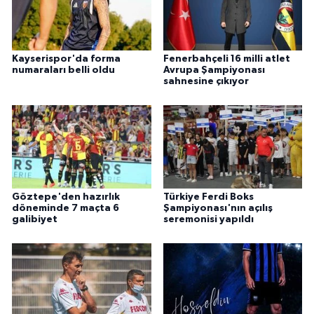
Kayserispor'da forma
Fenerbahçeli 16 milli atlet
numaraları belli oldu
Avrupa Şampiyonası
sahnesine çıkıyor
Göztepe'den hazırlık
Türkiye Ferdi Boks
döneminde 7 maçta 6
Şampiyonası'nın açılış
galibiyet
seremonisi yapıldı