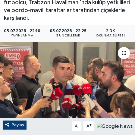
futbolcu, Trabzon Havalimanı'nda kulüp yetkilileri
ve bordo-mavili taraftarlar tarafından çiçeklerle
ÇEVRE
karşılandı.
Dış Haberler
05.07.2026 - 22:10
05.07.2026 - 22:25
2 DK
YAYINLANMA
GÜNCELLEME
OKUNMA SÜRESI
Dünya
EĞİTİM
EKONOMİ
English News
Finans
Flaş Haber
Paylaş
-
+
A
A
Gayrimenkul