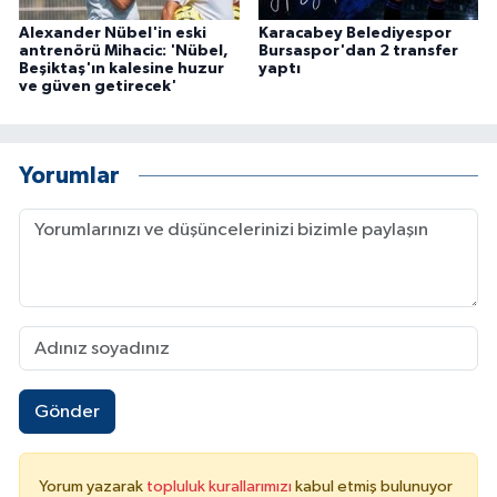
Alexander Nübel'in eski
Karacabey Belediyespor
antrenörü Mihacic: 'Nübel,
Bursaspor'dan 2 transfer
Beşiktaş'ın kalesine huzur
yaptı
ve güven getirecek'
Yorumlar
Gönder
Yorum yazarak
topluluk kurallarımızı
kabul etmiş bulunuyor