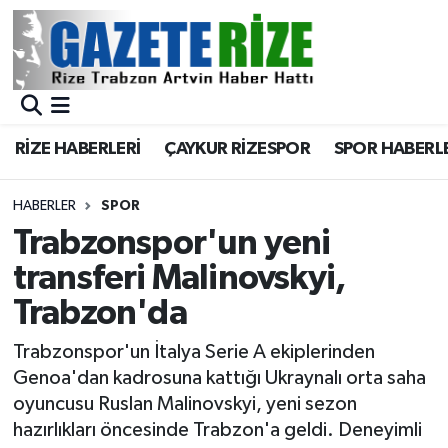
BÖLGEMİZ
Merkez Nöbetçi Eczaneler
SPOR
Merkez Hava Durumu
RİZE HABERLERİ
ÇAYKUR RİZESPOR
SPOR HABERL
Asayiş
Merkez Trafik Yoğunluk Haritası
HABERLER
SPOR
Rize Jandarma Komutanlığı
Süper Lig Puan Durumu ve Fikstür
Trabzonspor'un yeni
transferi Malinovskyi,
Bilim Teknoloji
Tüm Manşetler
Trabzon'da
Bölge
Son Dakika Haberleri
Trabzonspor'un İtalya Serie A ekiplerinden
Genoa'dan kadrosuna kattığı Ukraynalı orta saha
Advertising news
Haber Arşivi
oyuncusu Ruslan Malinovskyi, yeni sezon
hazırlıkları öncesinde Trabzon'a geldi. Deneyimli
Canlı Maç