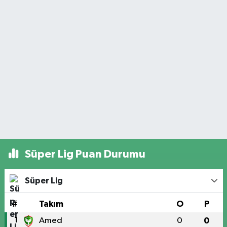
Süper Lig Puan Durumu
Süper Lig
#
Takım
O
P
1
Amed
0
0