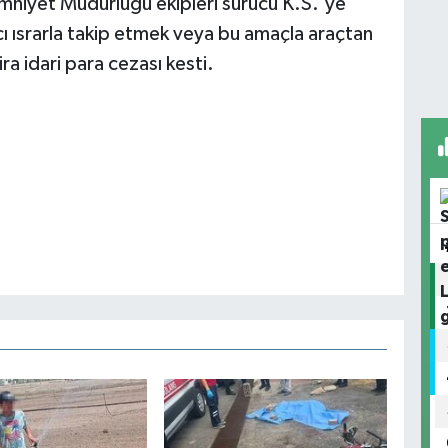
Emniyet Müdürlüğü ekipleri sürücü K.S.'ye
acı ısrarla takip etmek veya bu amaçla araçtan
a idari para cezası kesti.