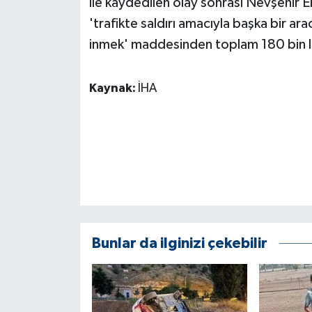
ile kaydedilen olay sonrası Nevşehir 
KÜLTÜR SANAT
'trafikte saldırı amacıyla başka bir ar
MAGAZİN
inmek' maddesinden toplam 180 bin lir
Otomobil
Kaynak:
İHA
POLİTİKA
Sağlık
SİYASET
SPOR HABERLERİ
Bunlar da ilginizi çekebilir
TEKNOLOJİ
Turizm