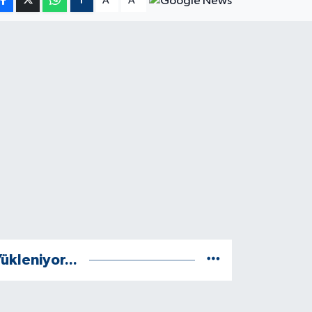
A
A
ükleniyor...