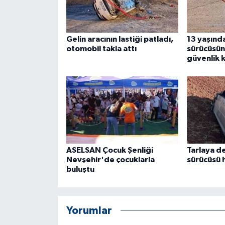
ÜLKE GÜNDEMİ
YAŞAM
Gelin aracının lastiği patladı,
13 yaşınd
otomobil takla attı
sürücüsün
güvenlik 
YEREL
Yerel Haberler
ASELSAN Çocuk Şenliği
Tarlaya d
Nevşehir'de çocuklarla
sürücüsü 
buluştu
Yorumlar