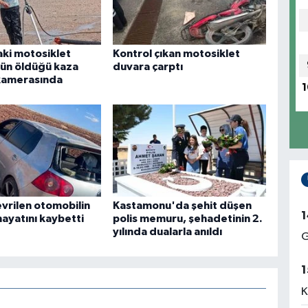
aki motosiklet
Kontrol çıkan motosiklet
ün öldüğü kaza
duvara çarptı
kamerasında
1
evrilen otomobilin
Kastamonu'da şehit düşen
1
hayatını kaybetti
polis memuru, şehadetinin 2.
yılında dualarla anıldı
G
1
K