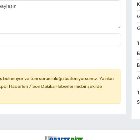
K
G
G
1
B
B
A
ş bulunuyor ve tüm sorumluluğu üstleniyorsunuz. Yazılan
or Haberleri / Son Dakika Haberleri hiçbir şekilde
1
S