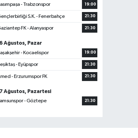
asımpaşa - Trabzonspor
19:00
ençlerbirliği S.K. - Fenerbahçe
21:30
aziantep FK - Alanyaspor
21:30
6 Ağustos, Pazar
aşakşehir - Kocaelispor
19:00
eşiktaş - Eyüpspor
21:30
med - Erzurumspor FK
21:30
7 Ağustos, Pazartesi
amsunspor - Göztepe
21:30