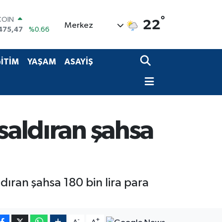
°
COIN
22
Merkez
475,47
%0.66
LAR
5971
%0.05
RO
İTİM
YAŞAM
ASAYİŞ
1336
%0.18
RLİN
2534
%0.22
M ALTIN
7.85
%0.54
T100
saldıran şahsa
703
%0
dıran şahsa 180 bin lira para
-
+