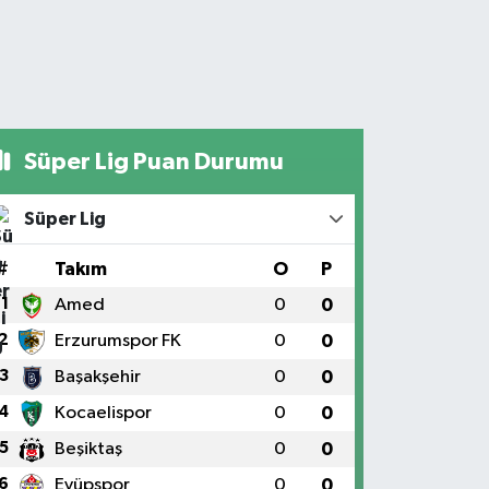
Süper Lig Puan Durumu
Süper Lig
#
Takım
O
P
1
Amed
0
0
2
Erzurumspor FK
0
0
3
Başakşehir
0
0
4
Kocaelispor
0
0
5
Beşiktaş
0
0
6
Eyüpspor
0
0