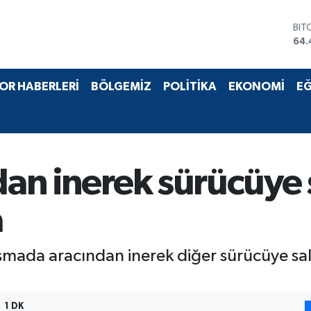
BIT
64.
DO
47,
EU
OR HABERLERİ
BÖLGEMİZ
POLİTİKA
EKONOMİ
EĞ
55,
STE
64,
GRA
652
BİS
ndan inerek sürücüye 
13.
a
ışmada aracından inerek diğer sürücüye sal
1 DK