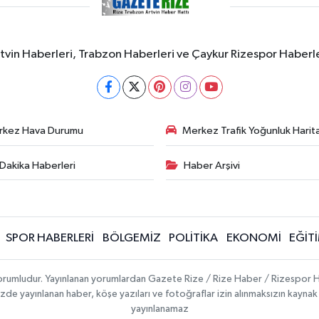
rtvin Haberleri, Trabzon Haberleri ve Çaykur Rizespor Haberl
rkez Hava Durumu
Merkez Trafik Yoğunluk Harita
Dakika Haberleri
Haber Arşivi
SPOR HABERLERİ
BÖLGEMİZ
POLİTİKA
EKONOMİ
EĞİT
 sorumludur. Yayınlanan yorumlardan Gazete Rize / Rize Haber / Rizespor H
temizde yayınlanan haber, köşe yazıları ve fotoğraflar izin alınmaksızın kayn
yayınlanamaz