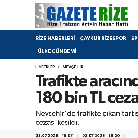
BÖLGEMİZ
Merkez Nöbetçi Eczaneler
RİZE HABERLERİ
ÇAYKUR RİZESPOR
SP
SPOR
Merkez Hava Durumu
ÜLKE GÜNDEMİ
Asayiş
Merkez Trafik Yoğunluk Haritası
HABERLER
NEVŞEHIR
Rize Jandarma Komutanlığı
Süper Lig Puan Durumu ve Fikstür
Trafikte aracı
Bilim Teknoloji
Tüm Manşetler
180 bin TL cez
Bölge
Son Dakika Haberleri
Nevşehir'de trafikte çıkan tart
Advertising news
Haber Arşivi
cezası kesildi.
Canlı Maç
03.07.2026 - 16:07
03.07.2026 - 16:20