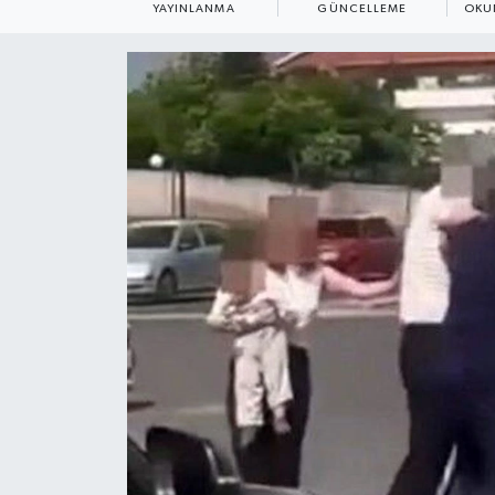
YAYINLANMA
GÜNCELLEME
OKU
ÇEVRE
Dış Haberler
Dünya
EĞİTİM
EKONOMİ
English News
Finans
Flaş Haber
Gayrimenkul