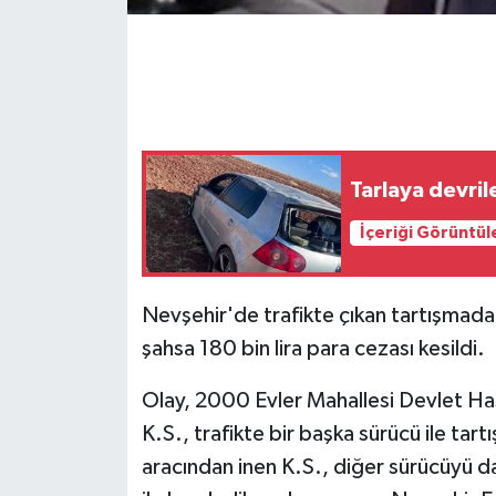
GENEL
GÜNDEM
Güvenlik
Tarlaya devri
HABERDE İNSAN
İçeriği Görüntül
İNSAN
Nevşehir'de trafikte çıkan tartışmada
İş Dünyası
şahsa 180 bin lira para cezası kesildi.
Jandarma
Olay, 2000 Evler Mahallesi Devlet Has
K.S., trafikte bir başka sürücü ile ta
Kadın
aracından inen K.S., diğer sürücüyü 