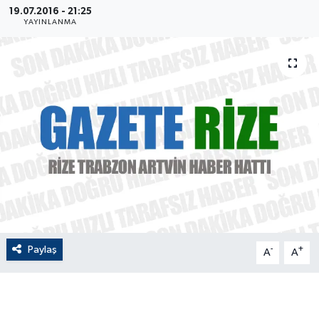
19.07.2016 - 21:25
YAYINLANMA
ÇEVRE
Dış Haberler
Dünya
EĞİTİM
EKONOMİ
English News
Finans
Paylaş
-
+
A
A
Flaş Haber
Gayrimenkul