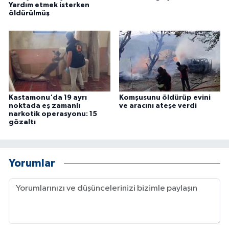
Yardım etmek isterken
ÜLKE GÜNDEMİ
öldürülmüş
YAŞAM
YEREL
Yerel Haberler
Kastamonu'da 19 ayrı
Komşusunu öldürüp evini
noktada eş zamanlı
ve aracını ateşe verdi
narkotik operasyonu: 15
gözaltı
Yorumlar