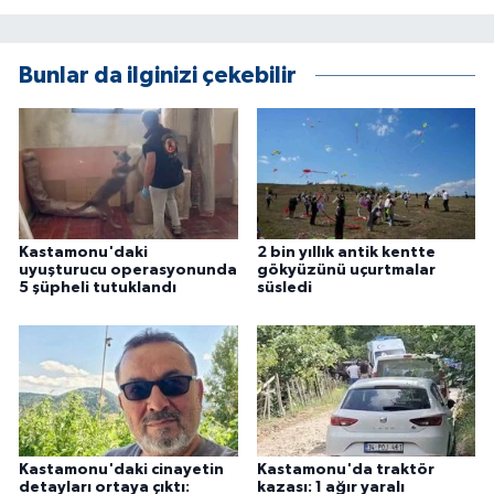
KÜLTÜR SANAT
MAGAZİN
Bunlar da ilginizi çekebilir
Otomobil
POLİTİKA
Sağlık
Kastamonu'daki
2 bin yıllık antik kentte
uyuşturucu operasyonunda
gökyüzünü uçurtmalar
SİYASET
5 şüpheli tutuklandı
süsledi
SPOR HABERLERİ
TEKNOLOJİ
Turizm
Kastamonu'daki cinayetin
Kastamonu'da traktör
detayları ortaya çıktı:
kazası: 1 ağır yaralı