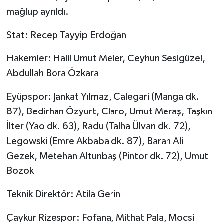
mağlup ayrıldı.
GENEL
Stat: Recep Tayyip Erdoğan
GÜNDEM
Hakemler: Halil Umut Meler, Ceyhun Sesigüzel,
Abdullah Bora Özkara
Güvenlik
Eyüpspor: Jankat Yılmaz, Calegari (Manga dk.
HABERDE İNSAN
87), Bedirhan Özyurt, Claro, Umut Meraş, Taşkın
İNSAN
İlter (Yao dk. 63), Radu (Talha Ülvan dk. 72),
Legowski (Emre Akbaba dk. 87), Baran Ali
İş Dünyası
Gezek, Metehan Altunbaş (Pintor dk. 72), Umut
Bozok
Jandarma
Teknik Direktör: Atila Gerin
Kadın
Çaykur Rizespor: Fofana, Mithat Pala, Mocsi