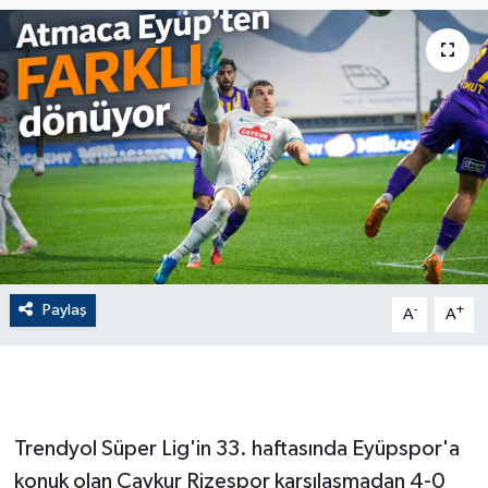
ÇEVRE
Dış Haberler
Dünya
EĞİTİM
EKONOMİ
Paylaş
-
+
A
A
English News
Finans
Flaş Haber
Trendyol Süper Lig'in 33. haftasında Eyüpspor'a
konuk olan Çaykur Rizespor karşılaşmadan 4-0
Gayrimenkul