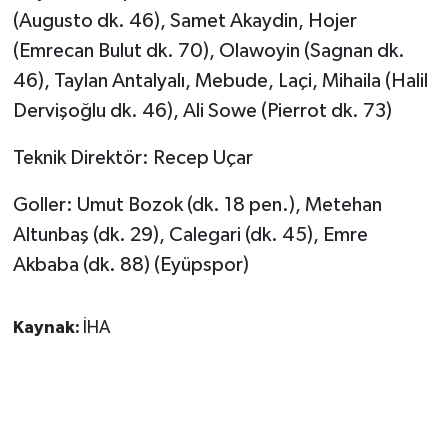
KÜLTÜR SANAT
(Augusto dk. 46), Samet Akaydin, Hojer
(Emrecan Bulut dk. 70), Olawoyin (Sagnan dk.
MAGAZİN
46), Taylan Antalyalı, Mebude, Laçi, Mihaila (Halil
Otomobil
Dervişoğlu dk. 46), Ali Sowe (Pierrot dk. 73)
Teknik Direktör: Recep Uçar
POLİTİKA
Goller: Umut Bozok (dk. 18 pen.), Metehan
Sağlık
Altunbaş (dk. 29), Calegari (dk. 45), Emre
SİYASET
Akbaba (dk. 88) (Eyüpspor)
SPOR HABERLERİ
Kaynak:
İHA
TEKNOLOJİ
Turizm