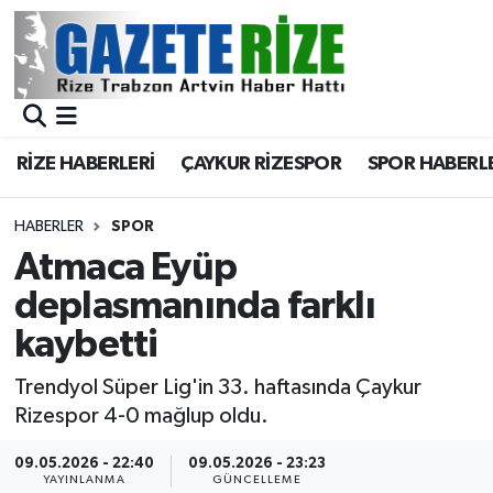
BÖLGEMİZ
Merkez Nöbetçi Eczaneler
SPOR
Merkez Hava Durumu
RİZE HABERLERİ
ÇAYKUR RİZESPOR
SPOR HABERL
Asayiş
Merkez Trafik Yoğunluk Haritası
HABERLER
SPOR
Rize Jandarma Komutanlığı
Süper Lig Puan Durumu ve Fikstür
Atmaca Eyüp
deplasmanında farklı
Bilim Teknoloji
Tüm Manşetler
kaybetti
Bölge
Son Dakika Haberleri
Trendyol Süper Lig'in 33. haftasında Çaykur
Rizespor 4-0 mağlup oldu.
Advertising news
Haber Arşivi
09.05.2026 - 22:40
09.05.2026 - 23:23
Canlı Maç
YAYINLANMA
GÜNCELLEME