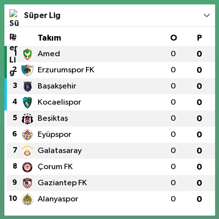
Süper Lig
#
Takım
O
P
1
Amed
0
0
2
Erzurumspor FK
0
0
3
Başakşehir
0
0
4
Kocaelispor
0
0
5
Beşiktaş
0
0
6
Eyüpspor
0
0
7
Galatasaray
0
0
8
Çorum FK
0
0
9
Gaziantep FK
0
0
10
Alanyaspor
0
0