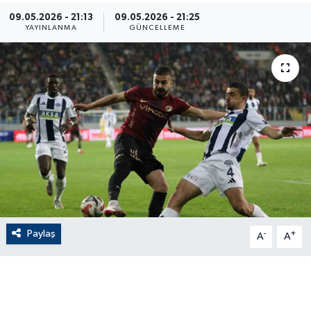
09.05.2026 - 21:13
09.05.2026 - 21:25
ÇEVRE
YAYINLANMA
GÜNCELLEME
Dış Haberler
Dünya
EĞİTİM
EKONOMİ
English News
Paylaş
-
+
Finans
A
A
Flaş Haber
Gayrimenkul