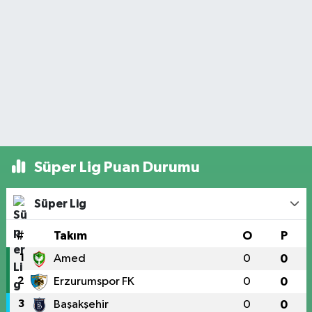
Süper Lig Puan Durumu
Süper Lig
#
Takım
O
P
1
Amed
0
0
2
Erzurumspor FK
0
0
3
Başakşehir
0
0