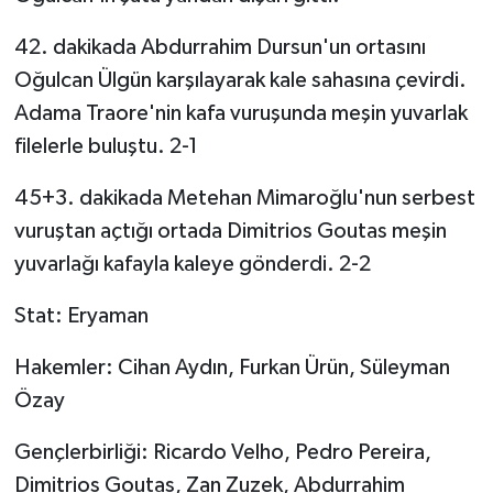
KÜLTÜR SANAT
42. dakikada Abdurrahim Dursun'un ortasını
MAGAZİN
Oğulcan Ülgün karşılayarak kale sahasına çevirdi.
Adama Traore'nin kafa vuruşunda meşin yuvarlak
Otomobil
filelerle buluştu. 2-1
POLİTİKA
45+3. dakikada Metehan Mimaroğlu'nun serbest
vuruştan açtığı ortada Dimitrios Goutas meşin
Sağlık
yuvarlağı kafayla kaleye gönderdi. 2-2
SİYASET
Stat: Eryaman
SPOR HABERLERİ
Hakemler: Cihan Aydın, Furkan Ürün, Süleyman
Özay
TEKNOLOJİ
Gençlerbirliği: Ricardo Velho, Pedro Pereira,
Turizm
Dimitrios Goutas, Zan Zuzek, Abdurrahim