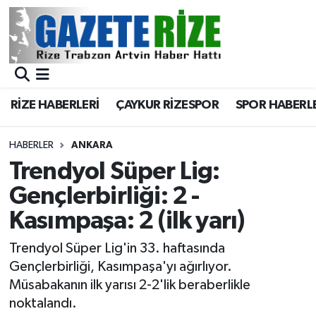
BÖLGEMİZ
Merkez Nöbetçi Eczaneler
SPOR
Merkez Hava Durumu
RİZE HABERLERİ
ÇAYKUR RİZESPOR
SPOR HABERL
Asayiş
Merkez Trafik Yoğunluk Haritası
HABERLER
ANKARA
Rize Jandarma Komutanlığı
Süper Lig Puan Durumu ve Fikstür
Trendyol Süper Lig:
Gençlerbirliği: 2 -
Bilim Teknoloji
Tüm Manşetler
Kasımpaşa: 2 (ilk yarı)
Bölge
Son Dakika Haberleri
Trendyol Süper Lig'in 33. haftasında
Gençlerbirliği, Kasımpaşa'yı ağırlıyor.
Advertising news
Haber Arşivi
Müsabakanın ilk yarısı 2-2'lik beraberlikle
noktalandı.
Canlı Maç