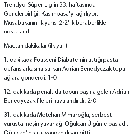
Trendyol Süper Lig'in 33. haftasında
Gençlerbirliği, Kasımpaşa'yı ağırlıyor.
GENEL
Müsabakanın ilk yarısı 2-2'lik beraberlikle
GÜNDEM
noktalandı.
Güvenlik
Maçtan dakikalar (ilk yarı)
1. dakikada Fousseni Diabate'nin attığı pasta
HABERDE İNSAN
defans arkasına sarkan Adrian Benedyczak topu
İNSAN
ağlara gönderdi. 1-0
İş Dünyası
12. dakikada penaltıda topun başına gelen Adrian
Benedyczak fileleri havalandırdı. 2-0
Jandarma
31. dakikada Metehan Mimaroğlu, serbest
Kadın
vuruşta meşin yuvarlağı Oğulcan Ülgün'e pasladı.
Oğulcan'ın şutu yandan dışarı gitti.