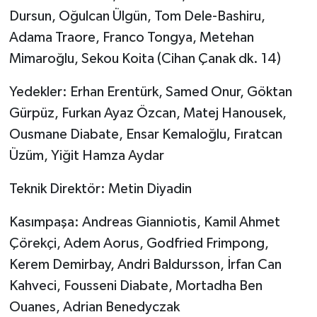
ÜLKE GÜNDEMİ
Dursun, Oğulcan Ülgün, Tom Dele-Bashiru,
Adama Traore, Franco Tongya, Metehan
YAŞAM
Mimaroğlu, Sekou Koita (Cihan Çanak dk. 14)
YEREL
Yedekler: Erhan Erentürk, Samed Onur, Göktan
Gürpüz, Furkan Ayaz Özcan, Matej Hanousek,
Yerel Haberler
Ousmane Diabate, Ensar Kemaloğlu, Fıratcan
Üzüm, Yiğit Hamza Aydar
Teknik Direktör: Metin Diyadin
Kasımpaşa: Andreas Gianniotis, Kamil Ahmet
Çörekçi, Adem Aorus, Godfried Frimpong,
Kerem Demirbay, Andri Baldursson, İrfan Can
Kahveci, Fousseni Diabate, Mortadha Ben
Ouanes, Adrian Benedyczak