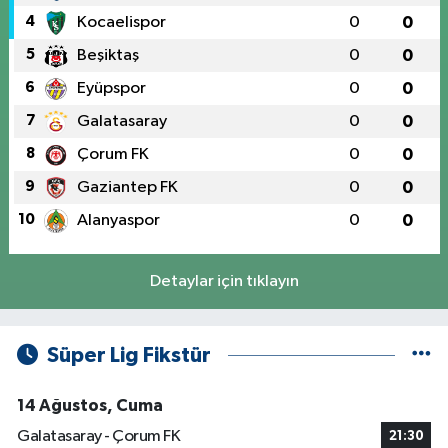
4
Kocaelispor
0
0
5
Beşiktaş
0
0
6
Eyüpspor
0
0
7
Galatasaray
0
0
8
Çorum FK
0
0
9
Gaziantep FK
0
0
10
Alanyaspor
0
0
Detaylar için tıklayın
Süper Lig Fikstür
14 Ağustos, Cuma
Galatasaray - Çorum FK
21:30