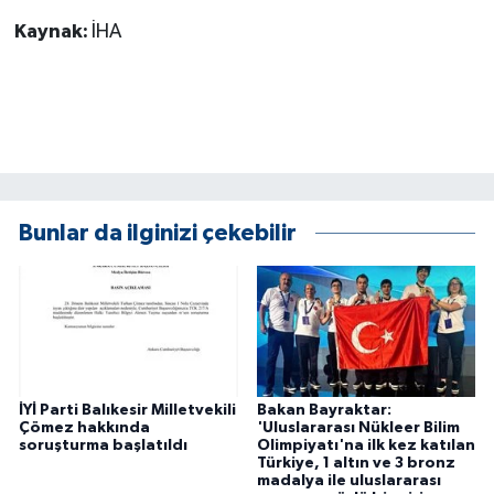
Kaynak:
İHA
Bunlar da ilginizi çekebilir
İYİ Parti Balıkesir Milletvekili
Bakan Bayraktar:
Çömez hakkında
'Uluslararası Nükleer Bilim
soruşturma başlatıldı
Olimpiyatı'na ilk kez katılan
Türkiye, 1 altın ve 3 bronz
madalya ile uluslararası