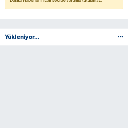
Dakika Haberleri hiçbir şekilde sorumlu tutulamaz.
Yükleniyor...