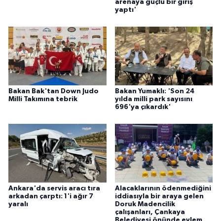
arenaya güçlü bir giriş
yaptı'
Bakan Bak'tan Down Judo
Bakan Yumaklı: 'Son 24
Milli Takımına tebrik
yılda milli park sayısını
696'ya çıkardık'
Ankara'da servis aracı tıra
Alacaklarının ödenmediğini
arkadan çarptı: 1'i ağır 7
iddiasıyla bir araya gelen
yaralı
Doruk Madencilik
çalışanları, Çankaya
Belediyesi önünde eylem