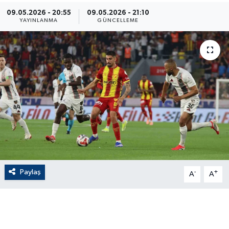
09.05.2026 - 20:55
09.05.2026 - 21:10
ÇEVRE
YAYINLANMA
GÜNCELLEME
Dış Haberler
Dünya
EĞİTİM
EKONOMİ
English News
Paylaş
-
+
Finans
A
A
Flaş Haber
Gayrimenkul