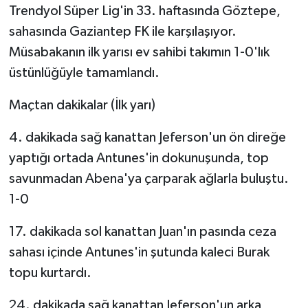
Trendyol Süper Lig'in 33. haftasında Göztepe,
sahasında Gaziantep FK ile karşılaşıyor.
GENEL
Müsabakanın ilk yarısı ev sahibi takımın 1-0'lık
GÜNDEM
üstünlüğüyle tamamlandı.
Güvenlik
Maçtan dakikalar (İlk yarı)
4. dakikada sağ kanattan Jeferson'un ön direğe
HABERDE İNSAN
yaptığı ortada Antunes'in dokunuşunda, top
İNSAN
savunmadan Abena'ya çarparak ağlarla buluştu.
1-0
İş Dünyası
17. dakikada sol kanattan Juan'ın pasında ceza
Jandarma
sahası içinde Antunes'in şutunda kaleci Burak
topu kurtardı.
Kadın
24. dakikada sağ kanattan Jeferson'un arka