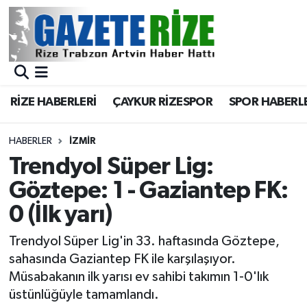
BÖLGEMİZ
Merkez Nöbetçi Eczaneler
SPOR
Merkez Hava Durumu
RİZE HABERLERİ
ÇAYKUR RİZESPOR
SPOR HABERL
Asayiş
Merkez Trafik Yoğunluk Haritası
HABERLER
İZMIR
Rize Jandarma Komutanlığı
Süper Lig Puan Durumu ve Fikstür
Trendyol Süper Lig:
Göztepe: 1 - Gaziantep FK:
Bilim Teknoloji
Tüm Manşetler
0 (İlk yarı)
Bölge
Son Dakika Haberleri
Trendyol Süper Lig'in 33. haftasında Göztepe,
sahasında Gaziantep FK ile karşılaşıyor.
Advertising news
Haber Arşivi
Müsabakanın ilk yarısı ev sahibi takımın 1-0'lık
üstünlüğüyle tamamlandı.
Canlı Maç