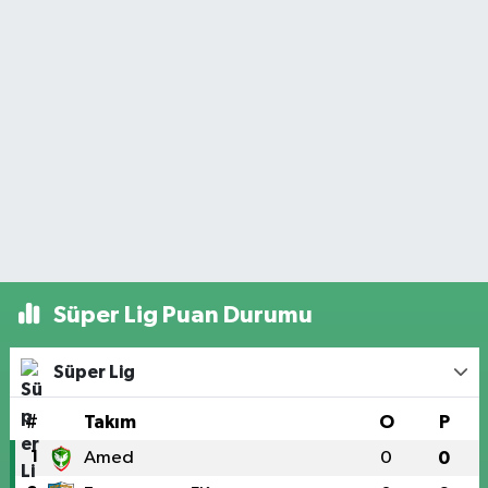
Süper Lig Puan Durumu
Süper Lig
#
Takım
O
P
1
Amed
0
0