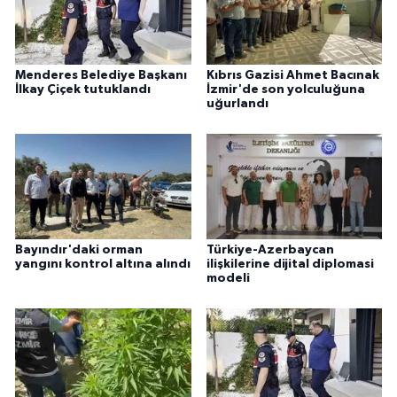
Menderes Belediye Başkanı
Kıbrıs Gazisi Ahmet Bacınak
İlkay Çiçek tutuklandı
İzmir'de son yolculuğuna
uğurlandı
Bayındır'daki orman
Türkiye-Azerbaycan
yangını kontrol altına alındı
ilişkilerine dijital diplomasi
modeli