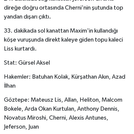
KÜLTÜR SANAT
direğe doğru ortasında Cherni'nin şutunda top
yandan dışarı çıktı.
MAGAZİN
33. dakikada sol kanattan Maxim'in kullandığı
Otomobil
köşe vuruşunda direkt kaleye giden topu kaleci
POLİTİKA
Liss kurtardı.
Stat: Gürsel Aksel
Sağlık
Hakemler: Batuhan Kolak, Kürşathan Akın, Azad
SİYASET
İlhan
SPOR HABERLERİ
Göztepe: Mateusz Lis, Allan, Heliton, Malcom
Bokele, Arda Okan Kurtulan, Anthony Dennis,
TEKNOLOJİ
Novatus Miroshi, Cherni, Alexis Antunes,
Turizm
Jeferson, Juan