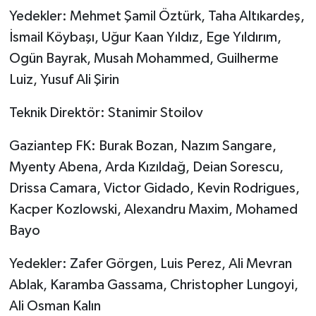
ÜLKE GÜNDEMİ
Yedekler: Mehmet Şamil Öztürk, Taha Altıkardeş,
İsmail Köybaşı, Uğur Kaan Yıldız, Ege Yıldırım,
YAŞAM
Ogün Bayrak, Musah Mohammed, Guilherme
Luiz, Yusuf Ali Şirin
YEREL
Teknik Direktör: Stanimir Stoilov
Yerel Haberler
Gaziantep FK: Burak Bozan, Nazım Sangare,
Myenty Abena, Arda Kızıldağ, Deian Sorescu,
Drissa Camara, Victor Gidado, Kevin Rodrigues,
Kacper Kozlowski, Alexandru Maxim, Mohamed
Bayo
Yedekler: Zafer Görgen, Luis Perez, Ali Mevran
Ablak, Karamba Gassama, Christopher Lungoyi,
Ali Osman Kalın