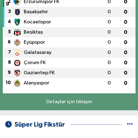
2
Erzurumspor FK
0
0
3
Başakşehir
0
0
4
Kocaelispor
0
0
5
Beşiktaş
0
0
6
Eyüpspor
0
0
7
Galatasaray
0
0
8
Çorum FK
0
0
9
Gaziantep FK
0
0
10
Alanyaspor
0
0
Detaylar için tıklayın
Süper Lig Fikstür