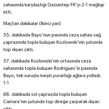
sahasında karşılaştığı Gaziantep FK'yı 2-1 mağlup
GENEL
etti.
Maçtan dakikalar (İkinci yarı)
GÜNDEM
55. dakikada Bayo'nun pasında ceza sahası sağ
Güvenlik
çaprazında topla buluşan Kozlowski'nin şutunda
HABERDE İNSAN
top dışarı çıktı.
57. dakikada Kozlowski'nin ortasında ceza
İNSAN
sahasında topla buluşan Rodrigues'in pasında
İş Dünyası
Bayo, tek vuruşla meşin yuvarlağı ağlara yolladı.
1-1
Jandarma
68. dakikada sol çaprazda topla buluşan
Kadın
Camara'nın şutunda top direğe çarparak dışarı
çıktı.