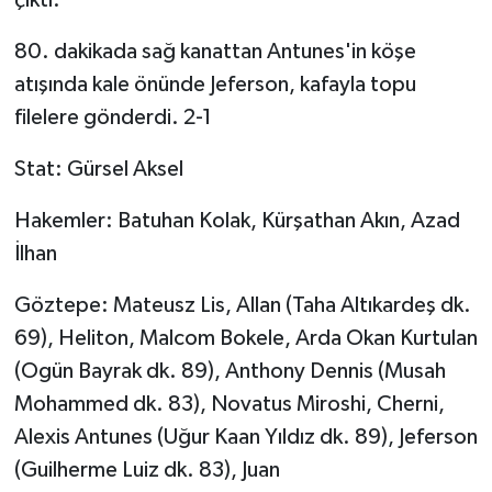
KÜLTÜR SANAT
80. dakikada sağ kanattan Antunes'in köşe
MAGAZİN
atışında kale önünde Jeferson, kafayla topu
filelere gönderdi. 2-1
Otomobil
Stat: Gürsel Aksel
POLİTİKA
Hakemler: Batuhan Kolak, Kürşathan Akın, Azad
Sağlık
İlhan
SİYASET
Göztepe: Mateusz Lis, Allan (Taha Altıkardeş dk.
69), Heliton, Malcom Bokele, Arda Okan Kurtulan
SPOR HABERLERİ
(Ogün Bayrak dk. 89), Anthony Dennis (Musah
TEKNOLOJİ
Mohammed dk. 83), Novatus Miroshi, Cherni,
Alexis Antunes (Uğur Kaan Yıldız dk. 89), Jeferson
Turizm
(Guilherme Luiz dk. 83), Juan