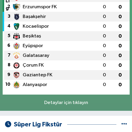
2
Erzurumspor FK
0
0
3
Başakşehir
0
0
4
Kocaelispor
0
0
5
Beşiktaş
0
0
6
Eyüpspor
0
0
7
Galatasaray
0
0
8
Çorum FK
0
0
9
Gaziantep FK
0
0
10
Alanyaspor
0
0
Detaylar için tıklayın
Süper Lig Fikstür