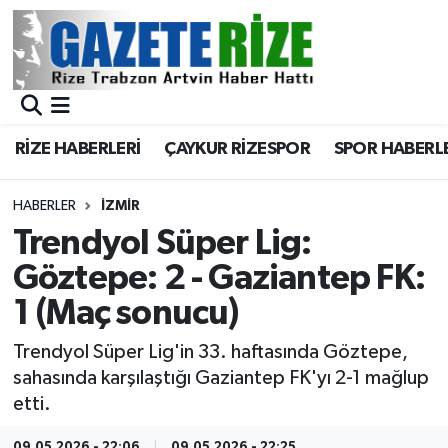
BÖLGEMİZ
Merkez Nöbetçi Eczaneler
SPOR
Merkez Hava Durumu
RİZE HABERLERİ
ÇAYKUR RİZESPOR
SPOR HABERL
Asayiş
Merkez Trafik Yoğunluk Haritası
HABERLER
İZMIR
Rize Jandarma Komutanlığı
Süper Lig Puan Durumu ve Fikstür
Trendyol Süper Lig:
Göztepe: 2 - Gaziantep FK:
Bilim Teknoloji
Tüm Manşetler
1 (Maç sonucu)
Bölge
Son Dakika Haberleri
Trendyol Süper Lig'in 33. haftasında Göztepe,
sahasında karşılaştığı Gaziantep FK'yı 2-1 mağlup
Advertising news
Haber Arşivi
etti.
Canlı Maç
09.05.2026 - 22:06
09.05.2026 - 22:25