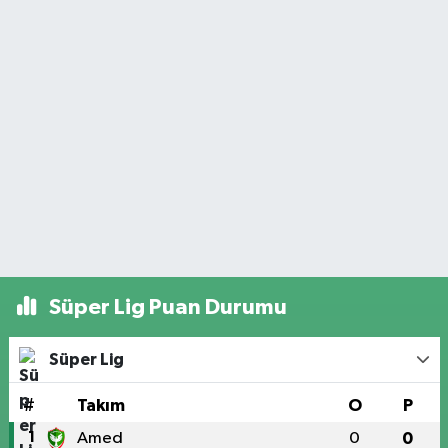
Süper Lig Puan Durumu
Süper Lig
#
Takım
O
P
1
Amed
0
0