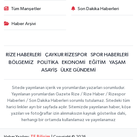
Tüm Manşetler
Son Dakika Haberleri
Haber Arşivi
RİZE HABERLERİ
ÇAYKUR RİZESPOR
SPOR HABERLERİ
BÖLGEMİZ
POLİTİKA
EKONOMİ
EĞİTİM
YAŞAM
ASAYİŞ
ÜLKE GÜNDEMİ
Sitede yayınlanan içerik ve yorumlardan yazarları sorumludur.
Yayınlanan yorumlardan Gazete Rize / Rize Haber / Rizespor
Haberleri / Son Dakika Haberleri sorumlu tutulamaz. Sitedeki tüm
harici linkler ayrı bir sayfada açılır. Sitemizde yayınlanan haber, köşe
yazıları ve fotoğraflar izin alınmaksızın kaynak gösterilse dahi,
herhangi bir ortamda kullanılamaz ve yayınlanamaz
Haber Yazılımı:
TE Bilişim
| Copyright © 2026