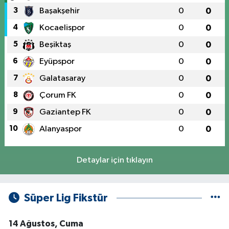
3
Başakşehir
0
0
4
Kocaelispor
0
0
5
Beşiktaş
0
0
6
Eyüpspor
0
0
7
Galatasaray
0
0
8
Çorum FK
0
0
9
Gaziantep FK
0
0
10
Alanyaspor
0
0
Detaylar için tıklayın
Süper Lig Fikstür
14 Ağustos, Cuma