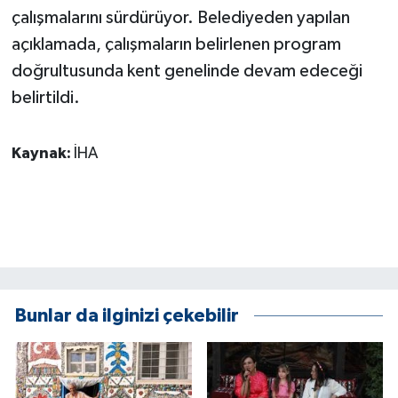
KÜLTÜR SANAT
çalışmalarını sürdürüyor. Belediyeden yapılan
açıklamada, çalışmaların belirlenen program
MAGAZİN
doğrultusunda kent genelinde devam edeceği
belirtildi.
Otomobil
POLİTİKA
Kaynak:
İHA
Sağlık
SİYASET
SPOR HABERLERİ
Bunlar da ilginizi çekebilir
TEKNOLOJİ
Turizm