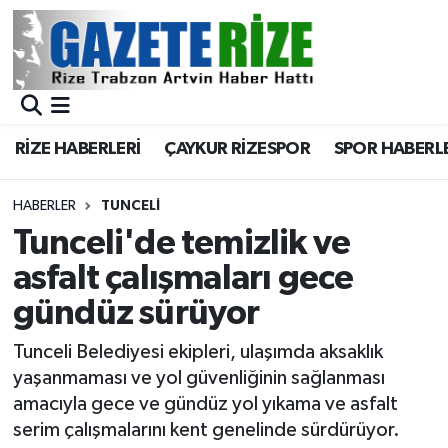
BÖLGEMİZ
Merkez Nöbetçi Eczaneler
SPOR
Merkez Hava Durumu
RİZE HABERLERİ
ÇAYKUR RİZESPOR
SPOR HABERL
Asayiş
Merkez Trafik Yoğunluk Haritası
HABERLER
TUNCELI
Rize Jandarma Komutanlığı
Süper Lig Puan Durumu ve Fikstür
Tunceli'de temizlik ve
asfalt çalışmaları gece
Bilim Teknoloji
Tüm Manşetler
gündüz sürüyor
Bölge
Son Dakika Haberleri
Tunceli Belediyesi ekipleri, ulaşımda aksaklık
yaşanmaması ve yol güvenliğinin sağlanması
Advertising news
Haber Arşivi
amacıyla gece ve gündüz yol yıkama ve asfalt
serim çalışmalarını kent genelinde sürdürüyor.
Canlı Maç