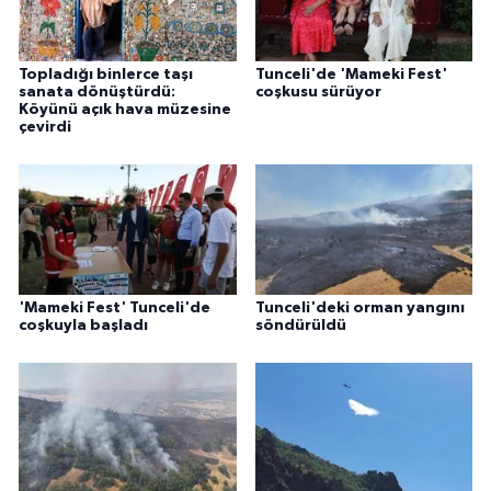
ÜLKE GÜNDEMİ
YAŞAM
Topladığı binlerce taşı
Tunceli'de 'Mameki Fest'
sanata dönüştürdü:
coşkusu sürüyor
Köyünü açık hava müzesine
çevirdi
YEREL
Yerel Haberler
'Mameki Fest' Tunceli'de
Tunceli'deki orman yangını
coşkuyla başladı
söndürüldü