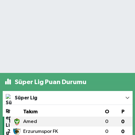
Süper Lig Puan Durumu
Süper Lig
#
Takım
O
P
1
Amed
0
0
2
Erzurumspor FK
0
0