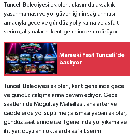
Tunceli Belediyesi ekipleri, ulaşımda aksaklık
yaşanmaması ve yol güvenliğinin sağlanması
GENEL
amacıyla gece ve gündüz yol yıkama ve asfalt
GÜNDEM
serim çalışmalarını kent genelinde sürdürüyor.
Güvenlik
Mameki Fest Tunceli'de
HABERDE İNSAN
başlıyor
İNSAN
Tunceli Belediyesi ekipleri, kent genelinde gece
İş Dünyası
ve gündüz çalışmalarına devam ediyor. Gece
saatlerinde Moğultay Mahallesi, ana arter ve
Jandarma
caddelerde yol süpürme çalışması yapan ekipler,
Kadın
gündüz saatlerinde ise il genelinde yol yıkama ve
ihtiyaç duyulan noktalarda asfalt serim