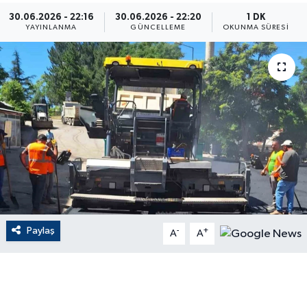
30.06.2026 - 22:16
30.06.2026 - 22:20
1 DK
ÇEVRE
YAYINLANMA
GÜNCELLEME
OKUNMA SÜRESI
Dış Haberler
Dünya
EĞİTİM
EKONOMİ
English News
Paylaş
-
+
Finans
A
A
Flaş Haber
Gayrimenkul