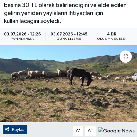
başına 30 TL olarak belirlendiğini ve elde edilen
ÇEVRE
gelirin yeniden yaylaların ihtiyaçları için
kullanılacağını söyledi.
Dış Haberler
03.07.2026 - 12:26
03.07.2026 - 12:45
4 DK
YAYINLANMA
GÜNCELLEME
OKUNMA SÜRESI
Dünya
EĞİTİM
EKONOMİ
English News
Finans
Flaş Haber
Paylaş
-
+
A
A
Gayrimenkul