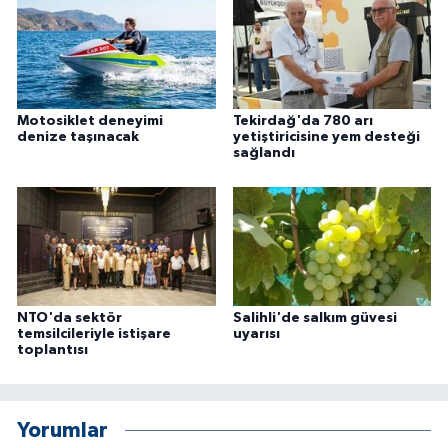
Motosiklet deneyimi
Tekirdağ'da 780 arı
denize taşınacak
yetiştiricisine yem desteği
sağlandı
NTO'da sektör
Salihli'de salkım güvesi
temsilcileriyle istişare
uyarısı
toplantısı
Yorumlar