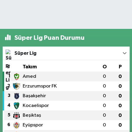
Süper Lig Puan Durumu
Süper Lig
#
Takım
O
P
1
Amed
0
0
2
Erzurumspor FK
0
0
3
Başakşehir
0
0
4
Kocaelispor
0
0
5
Beşiktaş
0
0
6
Eyüpspor
0
0