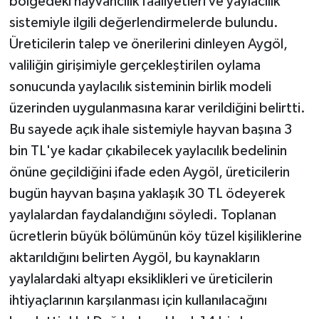
bölgedeki hayvancılık faaliyetleri ve yaylacılık
KÜLTÜR SANAT
sistemiyle ilgili değerlendirmelerde bulundu.
MAGAZİN
Üreticilerin talep ve önerilerini dinleyen Aygöl,
valiliğin girişimiyle gerçekleştirilen oylama
Otomobil
sonucunda yaylacılık sisteminin birlik modeli
üzerinden uygulanmasına karar verildiğini belirtti.
POLİTİKA
Bu sayede açık ihale sistemiyle hayvan başına 3
bin TL'ye kadar çıkabilecek yaylacılık bedelinin
Sağlık
önüne geçildiğini ifade eden Aygöl, üreticilerin
SİYASET
bugün hayvan başına yaklaşık 30 TL ödeyerek
yaylalardan faydalandığını söyledi. Toplanan
SPOR HABERLERİ
ücretlerin büyük bölümünün köy tüzel kişiliklerine
aktarıldığını belirten Aygöl, bu kaynakların
TEKNOLOJİ
yaylalardaki altyapı eksiklikleri ve üreticilerin
Turizm
ihtiyaçlarının karşılanması için kullanılacağını