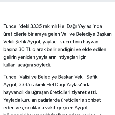
GENEL
GÜNDEM
Tunceli'deki 3335 rakımlı Hel Dağı Yaylası'nda
üreticilerle bir araya gelen Vali ve Belediye Başkan
Güvenlik
Vekili Şefik Aygöl, yaylacılık ücretinin hayvan
başına 30 TL olarak belirlendiğini ve elde edilen
HABERDE İNSAN
gelirin yeniden yaylaların ihtiyaçları için
İNSAN
kullanılacağını söyledi.
Tunceli Valisi ve Belediye Başkan Vekili Şefik
İş Dünyası
Aygöl, 3335 rakımlı Hel Dağı Yaylası'nda
Jandarma
hayvancılıkla uğraşan üreticileri ziyaret etti.
Yaylada kurulan çadırlarda üreticilerle sohbet
Kadın
eden ve çocuklarla vakit geçiren Aygöl,