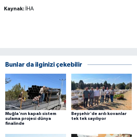
Kaynak:
İHA
Bunlar da ilginizi çekebilir
Muğla'nın kapalı sistem
Beyşehir'de arılı kovanlar
sulama projesi dünya
tek tek sayılıyor
finalinde