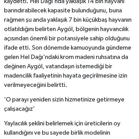
kaydetti. Hel Dağı'nda yaklaşık 14 bin hayvanı
ÜLKE GÜNDEMİ
barındırabilecek kapasite bulunduğunu, buna
rağmen şu anda yaklaşık 7 bin küçükbaş hayvanın
YAŞAM
otlatıldığını belirten Aygöl, bölgenin hayvancılık
YEREL
açısından önemli bir potansiyele sahip olduğunu
ifade etti. Son dönemde kamuoyunda gündeme
Yerel Haberler
gelen Hel Dağı'ndaki krom madeni ruhsatına da
değinen Aygöl, vatandaşın istemediği bir
madencilik faaliyetinin hayata geçirilmesine izin
verilmeyeceğini belirtti.
'O parayı yeniden sizin hizmetinize getirmeye
çalışacağız'
Yaylacılık şeklini belirlemek için üreticilerin oy
kullandığını ve bu sayede birlik modelinin