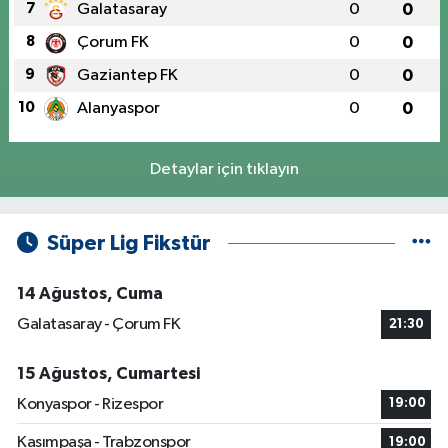
7
Galatasaray
0
0
8
Çorum FK
0
0
9
Gaziantep FK
0
0
10
Alanyaspor
0
0
Detaylar için tıklayın
Süper Lig Fikstür
14 Ağustos, Cuma
Galatasaray - Çorum FK
21:30
15 Ağustos, Cumartesi
Konyaspor - Rizespor
19:00
Kasımpaşa - Trabzonspor
19:00