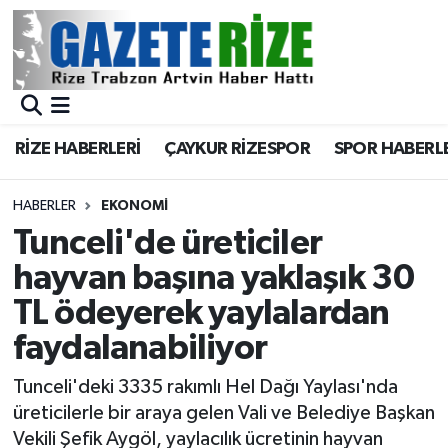
BÖLGEMİZ
Merkez Nöbetçi Eczaneler
SPOR
Merkez Hava Durumu
RİZE HABERLERİ
ÇAYKUR RİZESPOR
SPOR HABERL
Asayiş
Merkez Trafik Yoğunluk Haritası
HABERLER
EKONOMİ
Rize Jandarma Komutanlığı
Süper Lig Puan Durumu ve Fikstür
Tunceli'de üreticiler
hayvan başına yaklaşık 30
Bilim Teknoloji
Tüm Manşetler
TL ödeyerek yaylalardan
Bölge
Son Dakika Haberleri
faydalanabiliyor
Advertising news
Haber Arşivi
Tunceli'deki 3335 rakımlı Hel Dağı Yaylası'nda
üreticilerle bir araya gelen Vali ve Belediye Başkan
Canlı Maç
Vekili Şefik Aygöl, yaylacılık ücretinin hayvan