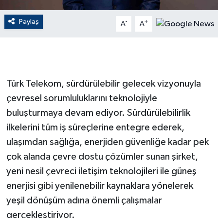
Paylaş
GENEL
-
+
A
A
GÜNDEM
Güvenlik
Türk Telekom, sürdürülebilir gelecek vizyonuyla
HABERDE İNSAN
çevresel sorumluluklarını teknolojiyle
buluşturmaya devam ediyor. Sürdürülebilirlik
İNSAN
ilkelerini tüm iş süreçlerine entegre ederek,
ulaşımdan sağlığa, enerjiden güvenliğe kadar pek
İş Dünyası
çok alanda çevre dostu çözümler sunan şirket,
yeni nesil çevreci iletişim teknolojileri ile güneş
Jandarma
enerjisi gibi yenilenebilir kaynaklara yönelerek
Kadın
yeşil dönüşüm adına önemli çalışmalar
gerçekleştiriyor.