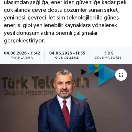
ulaşımdan sağlığa, enerjiden güvenliğe kadar pek
çok alanda çevre dostu çözümler sunan şirket,
ÇEVRE
yeni nesil çevreci iletişim teknolojileri ile güneş
enerjisi gibi yenilenebilir kaynaklara yönelerek
Dış Haberler
yeşil dönüşüm adına önemli çalışmalar
gerçekleştiriyor.
Dünya
04.06.2026 - 11:42
04.06.2026 - 11:55
5 DK
EĞİTİM
YAYINLANMA
GÜNCELLEME
OKUNMA SÜRESI
EKONOMİ
English News
Finans
Flaş Haber
Gayrimenkul