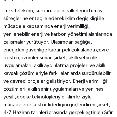
KÜLTÜR SANAT
Türk Telekom, sürdürülebilirlik ilkelerini tüm iş
MAGAZİN
süreçlerine entegre ederek iklim değişikliği ile
mücadele kapsamında enerji verimliliği,
Otomobil
yenilenebilir enerji ve karbon yönetimi alanlarında
çalışmalar yürütüyor. Ulaşımdan sağlığa,
POLİTİKA
enerjiden güvenliğe kadar pek çok alanda çevre
Sağlık
dostu çözümler sunan şirket, akıllı şehircilik
uygulamaları, akıllı aydınlatma projeleri ve akıllı
SİYASET
kavşak çözümleriyle farklı alanlarda sürdürülebilir
ve çevreci projeler geliştiriyor. Enerji verimliliği
SPOR HABERLERİ
çözümleri, akıllı şehir uygulamaları ve yeni nesil
TEKNOLOJİ
yeşil şebeke teknolojileriyle iklim kriziyle
mücadelede sektör liderliğini güçlendiren şirket,
Turizm
4-7 Haziran tarihleri arasında gerçekleştirilen Sıfır