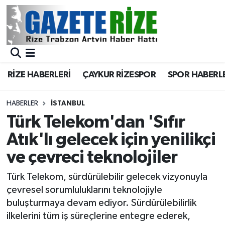
BÖLGEMİZ
Merkez Nöbetçi Eczaneler
SPOR
Merkez Hava Durumu
RİZE HABERLERİ
ÇAYKUR RİZESPOR
SPOR HABERL
Asayiş
Merkez Trafik Yoğunluk Haritası
HABERLER
İSTANBUL
Rize Jandarma Komutanlığı
Süper Lig Puan Durumu ve Fikstür
Türk Telekom'dan 'Sıfır
Atık'lı gelecek için yenilikçi
Bilim Teknoloji
Tüm Manşetler
ve çevreci teknolojiler
Bölge
Son Dakika Haberleri
Türk Telekom, sürdürülebilir gelecek vizyonuyla
çevresel sorumluluklarını teknolojiyle
Advertising news
Haber Arşivi
buluşturmaya devam ediyor. Sürdürülebilirlik
ilkelerini tüm iş süreçlerine entegre ederek,
Canlı Maç