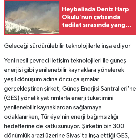
Heybeliada Deniz Harp
Okulu'nun çatısında
tadilat sırasında yangın
çıktı. Olay yerine çevre
ilçelerden çok sayıda
Geleceği sürdürülebilir teknolojilerle inşa ediyor
itfaiye ekibi sevk
edilirken, yangına
Yeni nesil çevreci iletişim teknolojileri ile güneş
müdahale devam
enerjisi gibi yenilenebilir kaynaklara yönelerek
ediyor.
yeşil dönüşüm adına öncü çalışmalar
gerçekleştiren şirket, Güneş Enerjisi Santralleri'ne
(GES) yönelik yatırımlarla enerji tüketimini
yenilenebilir kaynaklardan sağlamaya
odaklanırken, Türkiye'nin enerji bağımsızlığı
hedeflerine de katkı sunuyor. Şirketin bin 300
dönümlük arazi üzerine Sivas'ta inşa ettiği GES,