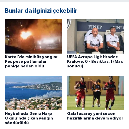
Bunlar da ilginizi çekebilir
Kartal'da minibüs yangını:
UEFA Avrupa Ligi: Hradec
Peş peşe patlamalar
Kralove: 0 - Beşiktaş: 1 (Maç
paniğe neden oldu
sonucu)
Heybeliada Deniz Harp
Galatasaray yeni sezon
Okulu'nda çıkan yangın
hazırlıklarına devam ediyor
söndürüldü