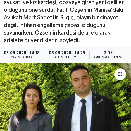
avukatı ve kız kardeşi, dosyaya giren yeni deliller
olduğunu öne sürdü. Fatih Özşen'in Manisa'daki
ÇEVRE
Avukatı Mert Sadettin Bilgiç, olayın bir cinayet
değil, intiharı engelleme çabası olduğunu
Dış Haberler
savunurken, Özşen'in kardeşi de aile olarak
adalete güvendiklerini söyledi.
Dünya
03.06.2026 - 14:18
03.06.2026 - 14:25
3 DK
EĞİTİM
YAYINLANMA
GÜNCELLEME
OKUNMA SÜRESI
EKONOMİ
English News
Finans
Flaş Haber
Gayrimenkul