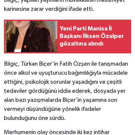
ÜLKE GÜNDEMİ
karinesine zarar verdiğini ifade etti.
YAŞAM
Yeni Parti Manisa İl
Başkanı İlksen Özalper
YEREL
gözaltına alındı
Yerel Haberler
Bilgiç, Türkan Biçer'in Fatih Özşen ile tanışmadan
önce alkol ve uyuşturucu bağımlılığıyla mücadele
ettiğini, psikolojik sorunlar yaşadığını ve çeşitli
tedaviler gördüğünü iddia ederek, dosyada yer
alan bazı yazışmalarda Biçer'in yaşamına son
vermeyi düşündüğüne yönelik ifadeler
bulunduğunu öne sürdü.
Merhumenin olay öncesinde iki kez intihar