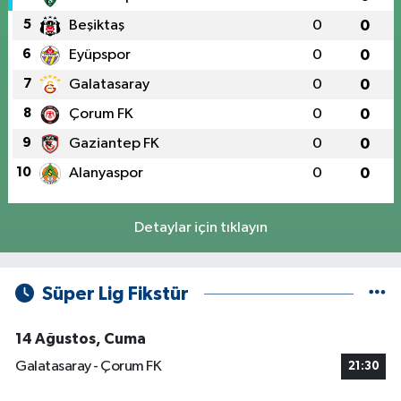
5
Beşiktaş
0
0
6
Eyüpspor
0
0
7
Galatasaray
0
0
8
Çorum FK
0
0
9
Gaziantep FK
0
0
10
Alanyaspor
0
0
Detaylar için tıklayın
Süper Lig Fikstür
14 Ağustos, Cuma
Galatasaray - Çorum FK
21:30