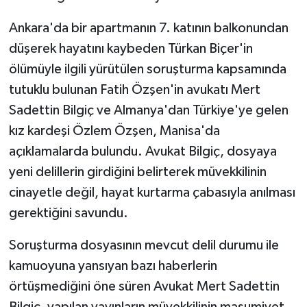
KÜLTÜR SANAT
Ankara'da bir apartmanın 7. katının balkonundan
MAGAZİN
düşerek hayatını kaybeden Türkan Biçer'in
ölümüyle ilgili yürütülen soruşturma kapsamında
Otomobil
tutuklu bulunan Fatih Özşen'in avukatı Mert
Sadettin Bilgiç ve Almanya'dan Türkiye'ye gelen
POLİTİKA
kız kardeşi Özlem Özşen, Manisa'da
Sağlık
açıklamalarda bulundu. Avukat Bilgiç, dosyaya
yeni delillerin girdiğini belirterek müvekkilinin
SİYASET
cinayetle değil, hayat kurtarma çabasıyla anılması
gerektiğini savundu.
SPOR HABERLERİ
Soruşturma dosyasının mevcut delil durumu ile
TEKNOLOJİ
kamuoyuna yansıyan bazı haberlerin
Turizm
örtüşmediğini öne süren Avukat Mert Sadettin
Bilgiç, yapılan yayınların müvekkilinin masumiyet