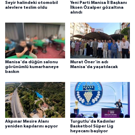
Seyir halindeki otomobil
Yeni Parti Manisa İl Başkanı
alevlere teslim oldu
İlksen Özalper gözaltına
alındı
Manisa'da düğün salonu
Murat Öner'in adı
görünümlü kumarhaneye
Manisa'da yaşatılacak
baskın
Akpınar Mesire Alanı
Turgutlu'da Kadınlar
yeniden kapılarını açıyor
Basketbol Süper Lig
heyecanı başlıyor