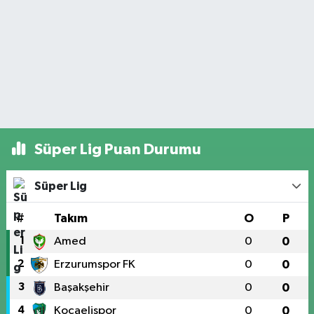
Süper Lig Puan Durumu
Süper Lig
#
Takım
O
P
1
Amed
0
0
2
Erzurumspor FK
0
0
3
Başakşehir
0
0
4
Kocaelispor
0
0