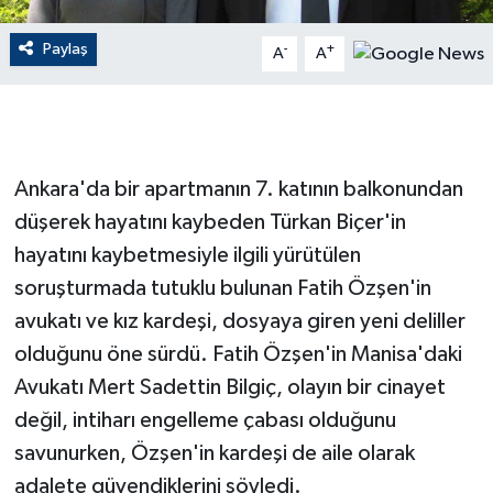
Paylaş
GENEL
-
+
A
A
GÜNDEM
Güvenlik
Ankara'da bir apartmanın 7. katının balkonundan
HABERDE İNSAN
düşerek hayatını kaybeden Türkan Biçer'in
hayatını kaybetmesiyle ilgili yürütülen
İNSAN
soruşturmada tutuklu bulunan Fatih Özşen'in
avukatı ve kız kardeşi, dosyaya giren yeni deliller
İş Dünyası
olduğunu öne sürdü. Fatih Özşen'in Manisa'daki
Avukatı Mert Sadettin Bilgiç, olayın bir cinayet
Jandarma
değil, intiharı engelleme çabası olduğunu
Kadın
savunurken, Özşen'in kardeşi de aile olarak
adalete güvendiklerini söyledi.