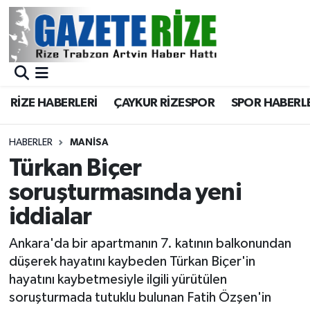
BÖLGEMİZ
Merkez Nöbetçi Eczaneler
SPOR
Merkez Hava Durumu
RİZE HABERLERİ
ÇAYKUR RİZESPOR
SPOR HABERL
Asayiş
Merkez Trafik Yoğunluk Haritası
HABERLER
MANISA
Rize Jandarma Komutanlığı
Süper Lig Puan Durumu ve Fikstür
Türkan Biçer
soruşturmasında yeni
Bilim Teknoloji
Tüm Manşetler
iddialar
Bölge
Son Dakika Haberleri
Ankara'da bir apartmanın 7. katının balkonundan
düşerek hayatını kaybeden Türkan Biçer'in
Advertising news
Haber Arşivi
hayatını kaybetmesiyle ilgili yürütülen
soruşturmada tutuklu bulunan Fatih Özşen'in
Canlı Maç