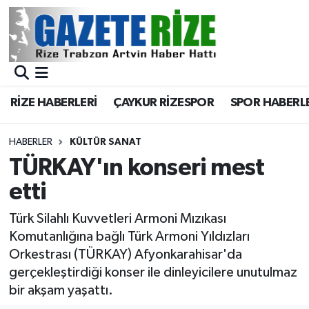
BÖLGEMİZ
Merkez Nöbetçi Eczaneler
SPOR
Merkez Hava Durumu
RİZE HABERLERİ
ÇAYKUR RİZESPOR
SPOR HABERL
Asayiş
Merkez Trafik Yoğunluk Haritası
HABERLER
KÜLTÜR SANAT
Rize Jandarma Komutanlığı
Süper Lig Puan Durumu ve Fikstür
TÜRKAY'ın konseri mest
etti
Bilim Teknoloji
Tüm Manşetler
Türk Silahlı Kuvvetleri Armoni Mızıkası
Bölge
Son Dakika Haberleri
Komutanlığına bağlı Türk Armoni Yıldızları
Orkestrası (TÜRKAY) Afyonkarahisar'da
Advertising news
Haber Arşivi
gerçekleştirdiği konser ile dinleyicilere unutulmaz
bir akşam yaşattı.
Canlı Maç