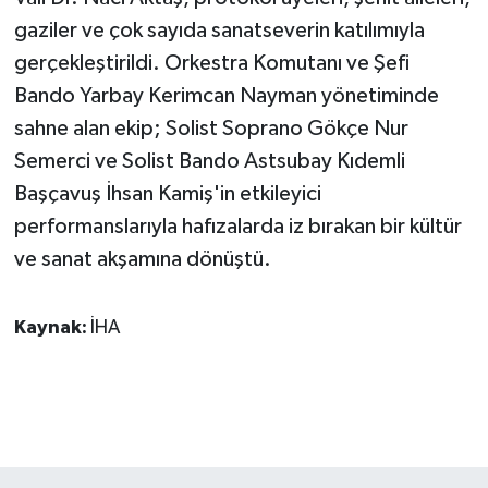
KÜLTÜR SANAT
gaziler ve çok sayıda sanatseverin katılımıyla
gerçekleştirildi. Orkestra Komutanı ve Şefi
MAGAZİN
Bando Yarbay Kerimcan Nayman yönetiminde
Otomobil
sahne alan ekip; Solist Soprano Gökçe Nur
Semerci ve Solist Bando Astsubay Kıdemli
POLİTİKA
Başçavuş İhsan Kamiş'in etkileyici
performanslarıyla hafızalarda iz bırakan bir kültür
Sağlık
ve sanat akşamına dönüştü.
SİYASET
Kaynak:
İHA
SPOR HABERLERİ
TEKNOLOJİ
Turizm