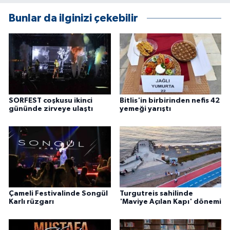
ÜLKE GÜNDEMİ
Bunlar da ilginizi çekebilir
YAŞAM
YEREL
Yerel Haberler
SORFEST coşkusu ikinci
Bitlis'in birbirinden nefis 42
gününde zirveye ulaştı
yemeği yarıştı
Çameli Festivalinde Songül
Turgutreis sahilinde
Karlı rüzgarı
'Maviye Açılan Kapı' dönemi