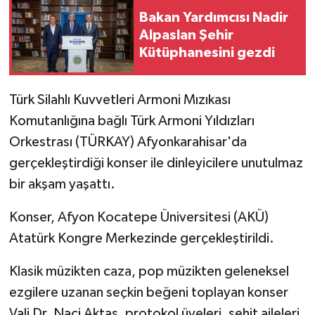
Bakan Yardımcısı Nadir
GENEL
Alpaslan Şehir
Kütüphanesini gezdi
GÜNDEM
Türk Silahlı Kuvvetleri Armoni Mızıkası
Güvenlik
Komutanlığına bağlı Türk Armoni Yıldızları
HABERDE İNSAN
Orkestrası (TÜRKAY) Afyonkarahisar'da
gerçekleştirdiği konser ile dinleyicilere unutulmaz
İNSAN
bir akşam yaşattı.
İş Dünyası
Konser, Afyon Kocatepe Üniversitesi (AKÜ)
Atatürk Kongre Merkezinde gerçekleştirildi.
Jandarma
Klasik müzikten caza, pop müzikten geleneksel
Kadın
ezgilere uzanan seçkin beğeni toplayan konser
Vali Dr. Naci Aktaş, protokol üyeleri, şehit aileleri,