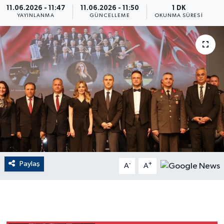
11.06.2026 - 11:47
11.06.2026 - 11:50
1 DK
YAYINLANMA
GÜNCELLEME
OKUNMA SÜRESI
ÇEVRE
Dış Haberler
Dünya
EĞİTİM
EKONOMİ
English News
Paylaş
-
+
A
A
Finans
Flaş Haber
Gayrimenkul