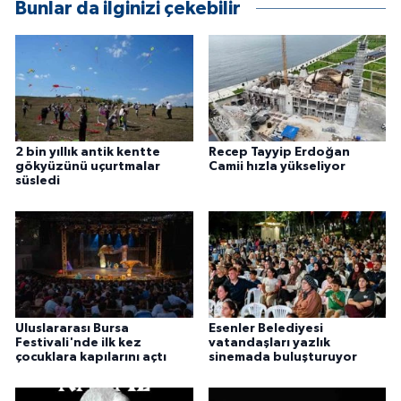
Bunlar da ilginizi çekebilir
2 bin yıllık antik kentte
Recep Tayyip Erdoğan
gökyüzünü uçurtmalar
Camii hızla yükseliyor
süsledi
Uluslararası Bursa
Esenler Belediyesi
Festivali'nde ilk kez
vatandaşları yazlık
çocuklara kapılarını açtı
sinemada buluşturuyor