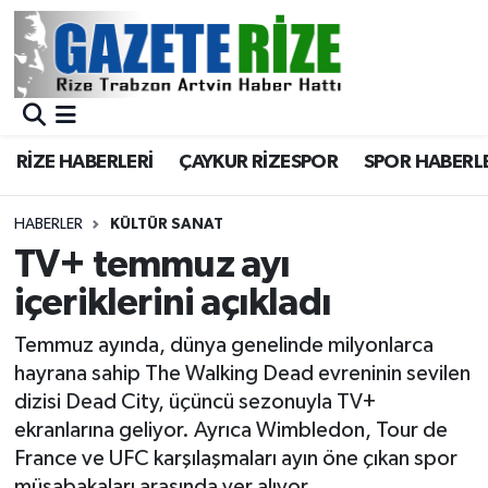
BÖLGEMİZ
Merkez Nöbetçi Eczaneler
SPOR
Merkez Hava Durumu
RİZE HABERLERİ
ÇAYKUR RİZESPOR
SPOR HABERL
Asayiş
Merkez Trafik Yoğunluk Haritası
HABERLER
KÜLTÜR SANAT
Rize Jandarma Komutanlığı
Süper Lig Puan Durumu ve Fikstür
TV+ temmuz ayı
içeriklerini açıkladı
Bilim Teknoloji
Tüm Manşetler
Temmuz ayında, dünya genelinde milyonlarca
Bölge
Son Dakika Haberleri
hayrana sahip The Walking Dead evreninin sevilen
dizisi Dead City, üçüncü sezonuyla TV+
Advertising news
Haber Arşivi
ekranlarına geliyor. Ayrıca Wimbledon, Tour de
France ve UFC karşılaşmaları ayın öne çıkan spor
Canlı Maç
müsabakaları arasında yer alıyor.