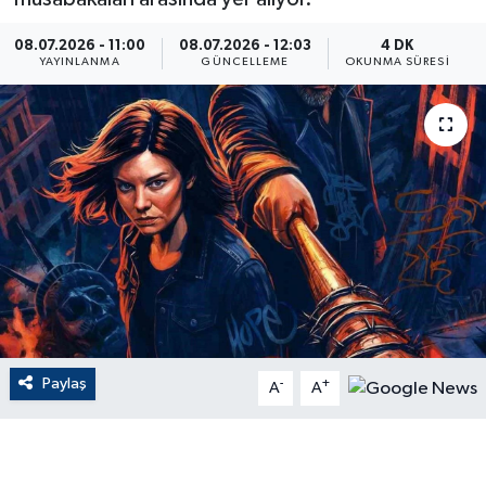
ÇEVRE
08.07.2026 - 11:00
08.07.2026 - 12:03
4 DK
YAYINLANMA
GÜNCELLEME
OKUNMA SÜRESI
Dış Haberler
Dünya
EĞİTİM
EKONOMİ
English News
Finans
Paylaş
-
+
A
A
Flaş Haber
Gayrimenkul