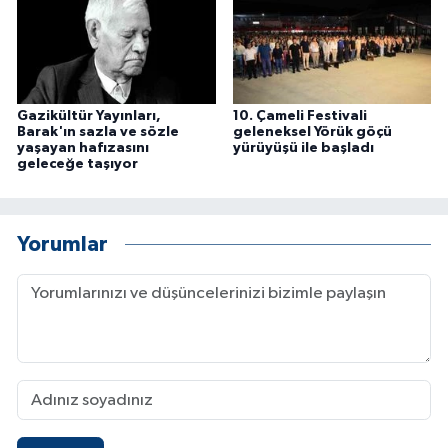
Gazikültür Yayınları,
10. Çameli Festivali
Barak'ın sazla ve sözle
geleneksel Yörük göçü
yaşayan hafızasını
yürüyüşü ile başladı
geleceğe taşıyor
Yorumlar