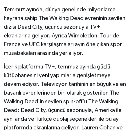
Temmuz ayında, dünya genelinde milyonlarca
GENEL
hayrana sahip The Walking Dead evreninin sevilen
dizisi Dead City, üçüncü sezonuyla TV+
GÜNDEM
ekranlarına geliyor. Ayrıca Wimbledon, Tour de
Güvenlik
France ve UFC karşılaşmaları ayın öne çıkan spor
müsabakaları arasında yer alıyor.
HABERDE İNSAN
İçerik platformu TV+, temmuz ayında güçlü
İNSAN
kütüphanesini yeni yapımlarla genişletmeye
devam ediyor. Televizyon tarihinin en büyük ve en
İş Dünyası
başarılı evrenlerinden biri olarak gösterilen The
Walking Dead'in sevilen spin-off'u The Walking
Jandarma
Dead: Dead City, üçüncü sezonuyla, Amerika ile
Kadın
aynı anda ve Türkçe dublaj seçenekleri ile bu ay
platformda ekranlarına geliyor. Lauren Cohan ve