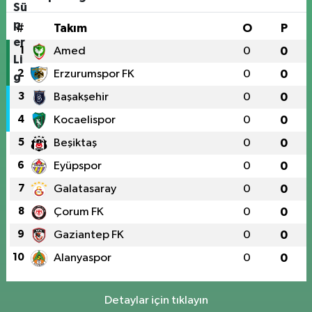
#
Takım
O
P
1
Amed
0
0
2
Erzurumspor FK
0
0
3
Başakşehir
0
0
4
Kocaelispor
0
0
5
Beşiktaş
0
0
6
Eyüpspor
0
0
7
Galatasaray
0
0
8
Çorum FK
0
0
9
Gaziantep FK
0
0
10
Alanyaspor
0
0
Detaylar için tıklayın