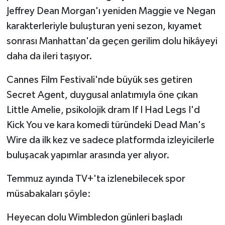
KÜLTÜR SANAT
Jeffrey Dean Morgan'ı yeniden Maggie ve Negan
karakterleriyle buluşturan yeni sezon, kıyamet
MAGAZİN
sonrası Manhattan'da geçen gerilim dolu hikâyeyi
Otomobil
daha da ileri taşıyor.
Cannes Film Festivali'nde büyük ses getiren
POLİTİKA
Secret Agent, duygusal anlatımıyla öne çıkan
Sağlık
Little Amelie, psikolojik dram If I Had Legs I'd
Kick You ve kara komedi türündeki Dead Man's
SİYASET
Wire da ilk kez ve sadece platformda izleyicilerle
buluşacak yapımlar arasında yer alıyor.
SPOR HABERLERİ
Temmuz ayında TV+'ta izlenebilecek spor
TEKNOLOJİ
müsabakaları şöyle:
Turizm
Heyecan dolu Wimbledon günleri başladı