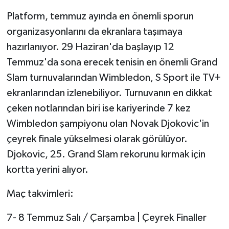
ÜLKE GÜNDEMİ
Platform, temmuz ayında en önemli sporun
organizasyonlarını da ekranlara taşımaya
YAŞAM
hazırlanıyor. 29 Haziran'da başlayıp 12
YEREL
Temmuz'da sona erecek tenisin en önemli Grand
Slam turnuvalarından Wimbledon, S Sport ile TV+
Yerel Haberler
ekranlarından izlenebiliyor. Turnuvanın en dikkat
çeken notlarından biri ise kariyerinde 7 kez
Wimbledon şampiyonu olan Novak Djokovic'in
çeyrek finale yükselmesi olarak görülüyor.
Djokovic, 25. Grand Slam rekorunu kırmak için
kortta yerini alıyor.
Maç takvimleri:
7- 8 Temmuz Salı / Çarşamba | Çeyrek Finaller