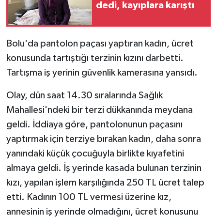
dedi, kayıplara karıştı
GENEL
Bolu'da pantolon paçası yaptıran kadın, ücret
GÜNDEM
konusunda tartıştığı terzinin kızını darbetti.
Tartışma iş yerinin güvenlik kamerasına yansıdı.
Güvenlik
Olay, dün saat 14.30 sıralarında Sağlık
HABERDE İNSAN
Mahallesi'ndeki bir terzi dükkanında meydana
İNSAN
geldi. İddiaya göre, pantolonunun paçasını
yaptırmak için terziye bırakan kadın, daha sonra
İş Dünyası
yanındaki küçük çocuğuyla birlikte kıyafetini
almaya geldi. İş yerinde kasada bulunan terzinin
Jandarma
kızı, yapılan işlem karşılığında 250 TL ücret talep
Kadın
etti. Kadının 100 TL vermesi üzerine kız,
annesinin iş yerinde olmadığını, ücret konusunu