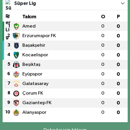
Süper Lig
#
Takım
O
P
1
Amed
0
0
2
Erzurumspor FK
0
0
3
Başakşehir
0
0
4
Kocaelispor
0
0
5
Beşiktaş
0
0
6
Eyüpspor
0
0
7
Galatasaray
0
0
8
Çorum FK
0
0
9
Gaziantep FK
0
0
10
Alanyaspor
0
0