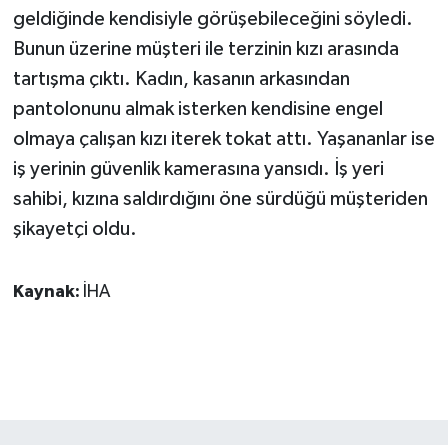
KÜLTÜR SANAT
geldiğinde kendisiyle görüşebileceğini söyledi.
Bunun üzerine müşteri ile terzinin kızı arasında
MAGAZİN
tartışma çıktı. Kadın, kasanın arkasından
pantolonunu almak isterken kendisine engel
Otomobil
olmaya çalışan kızı iterek tokat attı. Yaşananlar ise
POLİTİKA
iş yerinin güvenlik kamerasına yansıdı. İş yeri
sahibi, kızına saldırdığını öne sürdüğü müşteriden
Sağlık
şikayetçi oldu.
SİYASET
Kaynak:
İHA
SPOR HABERLERİ
TEKNOLOJİ
Turizm