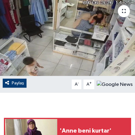
ÇEVRE
Dış Haberler
Dünya
EĞİTİM
EKONOMİ
Paylaş
-
+
A
A
English News
Finans
Flaş Haber
'Anne beni kurtar'
Gayrimenkul