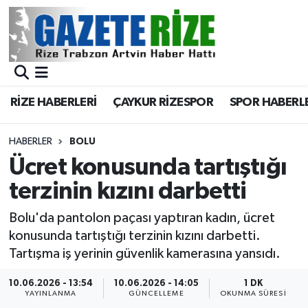
BÖLGEMİZ
Merkez Nöbetçi Eczaneler
SPOR
Merkez Hava Durumu
RİZE HABERLERİ
ÇAYKUR RİZESPOR
SPOR HABERL
Asayiş
Merkez Trafik Yoğunluk Haritası
HABERLER
BOLU
Rize Jandarma Komutanlığı
Süper Lig Puan Durumu ve Fikstür
Ücret konusunda tartıştığı
terzinin kızını darbetti
Bilim Teknoloji
Tüm Manşetler
Bolu'da pantolon paçası yaptıran kadın, ücret
Bölge
Son Dakika Haberleri
konusunda tartıştığı terzinin kızını darbetti.
Tartışma iş yerinin güvenlik kamerasına yansıdı.
Advertising news
Haber Arşivi
10.06.2026 - 13:54
10.06.2026 - 14:05
1 DK
YAYINLANMA
GÜNCELLEME
OKUNMA SÜRESI
Canlı Maç