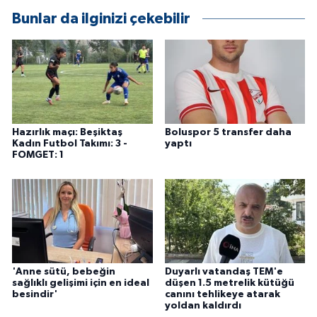
ÜLKE GÜNDEMİ
Bunlar da ilginizi çekebilir
YAŞAM
YEREL
Yerel Haberler
Hazırlık maçı: Beşiktaş
Boluspor 5 transfer daha
Kadın Futbol Takımı: 3 -
yaptı
FOMGET: 1
'Anne sütü, bebeğin
Duyarlı vatandaş TEM'e
sağlıklı gelişimi için en ideal
düşen 1.5 metrelik kütüğü
besindir'
canını tehlikeye atarak
yoldan kaldırdı