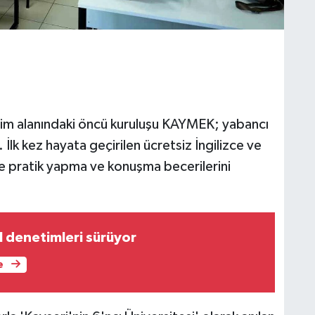
itim alanındaki öncü kuruluşu KAYMEK; yabancı
 İlk kez hayata geçirilen ücretsiz İngilizce ve
 pratik yapma ve konuşma becerilerini
l denetimleri sürüyor
e