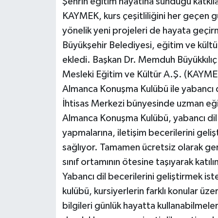
Şehrin eğitim hayatına sunduğu katkılar
KÜLTÜR SANAT
KAYMEK, kurs çeşitliliğini her geçen gü
MAGAZİN
yönelik yeni projeleri de hayata geçi
Büyükşehir Belediyesi, eğitim ve kültür
Otomobil
ekledi. Başkan Dr. Memduh Büyükkılıç'ı
Mesleki Eğitim ve Kültür A.Ş. (KAYMEK)
POLİTİKA
Almanca Konuşma Kulübü ile yabancı d
Sağlık
İhtisas Merkezi bünyesinde uzman eğit
Almanca Konuşma Kulübü, yabancı dil
SİYASET
yapmalarına, iletişim becerilerini gel
sağlıyor. Tamamen ücretsiz olarak gerçe
SPOR HABERLERİ
sınıf ortamının ötesine taşıyarak katılı
Yabancı dil becerilerini geliştirmek i
TEKNOLOJİ
kulübü, kursiyerlerin farklı konular üze
Turizm
bilgileri günlük hayatta kullanabilmel