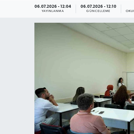
06.07.2026 - 12:04
06.07.2026 - 12:10
ÇEVRE
YAYINLANMA
GÜNCELLEME
OKU
Dış Haberler
Dünya
EĞİTİM
EKONOMİ
English News
Finans
Flaş Haber
Gayrimenkul