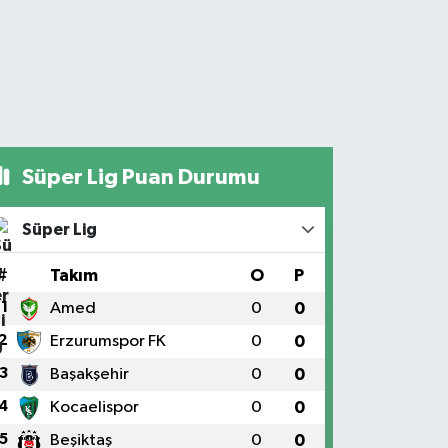
Süper Lig Puan Durumu
Süper Lig
#
Takım
O
P
1
Amed
0
0
2
Erzurumspor FK
0
0
3
Başakşehir
0
0
4
Kocaelispor
0
0
5
Beşiktaş
0
0