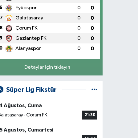
6
Eyüpspor
0
0
7
Galatasaray
0
0
8
Çorum FK
0
0
9
Gaziantep FK
0
0
0
Alanyaspor
0
0
Detaylar için tıklayın
Süper Lig Fikstür
4 Ağustos, Cuma
alatasaray - Çorum FK
21:30
5 Ağustos, Cumartesi