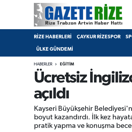
BÖLGEMİZ
Merkez Nöbetçi Eczaneler
RİZE HABERLERİ
ÇAYKUR RİZESPOR
SP
SPOR
Merkez Hava Durumu
ÜLKE GÜNDEMİ
Asayiş
Merkez Trafik Yoğunluk Haritası
HABERLER
EĞİTİM
Rize Jandarma Komutanlığı
Süper Lig Puan Durumu ve Fikstür
Ücretsiz İngil
Bilim Teknoloji
Tüm Manşetler
açıldı
Bölge
Son Dakika Haberleri
Kayseri Büyükşehir Belediyesi'n
Advertising news
Haber Arşivi
boyut kazandırdı. İlk kez hayat
pratik yapma ve konuşma beceri
Canlı Maç