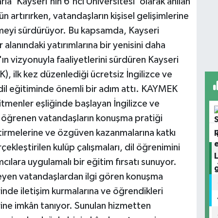
la 'Kayseri'nin 6'ncı Üniversitesi' olarak anılan
n artırırken, vatandaşların kişisel gelişimlerine
rmeyi sürdürüyor. Bu kapsamda, Kayseri
 alanındaki yatırımlarına bir yenisini daha
n vizyonuyla faaliyetlerini sürdüren Kayseri
, ilk kez düzenlediği ücretsiz İngilizce ve
il eğitiminde önemli bir adım attı. KAYMEK
menler eşliğinde başlayan İngilizce ve
 öğrenen vatandaşların konuşma pratiği
iştirmelerine ve özgüven kazanmalarına katkı
kleştirilen kulüp çalışmaları, dil öğrenimini
mcılara uygulamalı bir eğitim fırsatı sunuyor.
steyen vatandaşlardan ilgi gören konuşma
rinde iletişim kurmalarına ve öğrendikleri
erine imkân tanıyor. Sunulan hizmetten