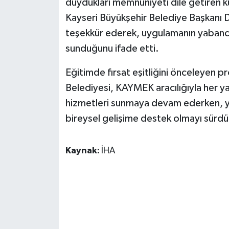
duydukları memnuniyeti dile getiren ku
ÜLKE GÜNDEMİ
Kayseri Büyükşehir Belediye Başkanı
teşekkür ederek, uygulamanın yabancı 
YAŞAM
sunduğunu ifade etti.
YEREL
Eğitimde fırsat eşitliğini önceleyen p
Yerel Haberler
Belediyesi, KAYMEK aracılığıyla her ya
hizmetleri sunmaya devam ederken, yab
bireysel gelişime destek olmayı sürdü
Kaynak:
İHA