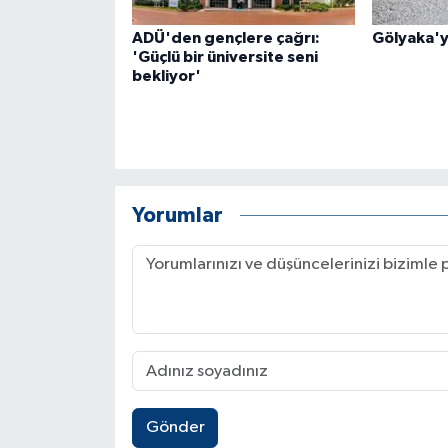
ADÜ'den gençlere çağrı:
Gölyaka'ya
'Güçlü bir üniversite seni
bekliyor'
Yorumlar
Gönder