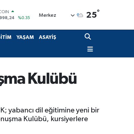
TCOIN
.998,24
%0.35
°
25
Merkez
LAR
,7436
%0.18
RO
,2510
%0.32
İTİM
YAŞAM
ASAYİŞ
RLİN
4811
%0.38
AM ALTIN
60.55
%0.03
T100
779
%-14
uşma Kulübü
 yabancı dil eğitimine yeni bir
Konuşma Kulübü, kursiyerlere