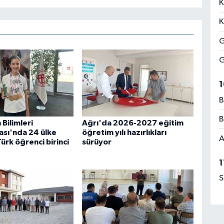
K
K
G
G
1
B
B
Bilimleri
Ağrı'da 2026-2027 eğitim
sı'nda 24 ülke
öğretim yılı hazırlıkları
A
ürk öğrenci birinci
sürüyor
1
S