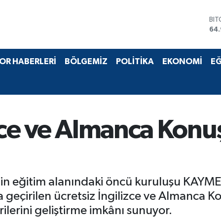
BI
64
DO
47
EU
55
OR HABERLERİ
BÖLGEMİZ
POLİTİKA
EKONOMİ
EĞ
STE
64,
GR
66
BİS
13.
izce ve Almanca Kon
in eğitim alanındaki öncü kuruluşu KAYMEK;
a geçirilen ücretsiz İngilizce ve Almanca 
lerini geliştirme imkânı sunuyor.