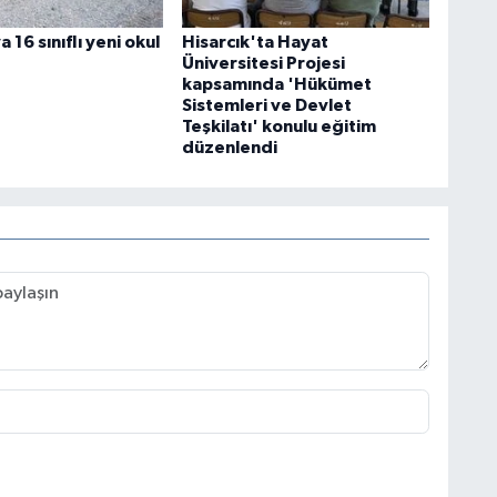
 16 sınıflı yeni okul
Hisarcık'ta Hayat
Üniversitesi Projesi
kapsamında 'Hükümet
Sistemleri ve Devlet
Teşkilatı' konulu eğitim
düzenlendi