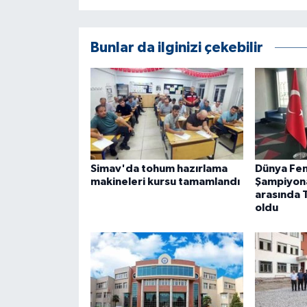
Bunlar da ilginizi çekebilir
Simav'da tohum hazırlama
Dünya Fen 
makineleri kursu tamamlandı
Şampiyona
arasında T
oldu