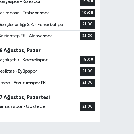
onyaspor - Rizespor
19:00
asımpaşa - Trabzonspor
19:00
ençlerbirliği S.K. - Fenerbahçe
21:30
aziantep FK - Alanyaspor
21:30
6 Ağustos, Pazar
aşakşehir - Kocaelispor
19:00
eşiktaş - Eyüpspor
21:30
med - Erzurumspor FK
21:30
7 Ağustos, Pazartesi
amsunspor - Göztepe
21:30