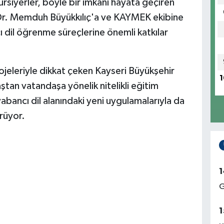
rsiyerler, böyle bir imkânı hayata geçiren
 Dr. Memduh Büyükkılıç'a ve KAYMEK ekibine
dil öğrenme süreçlerine önemli katkılar
rojeleriyle dikkat çeken Kayseri Büyükşehir
1
ştan vatandaşa yönelik nitelikli eğitim
ancı dil alanındaki yeni uygulamalarıyla da
rüyor.
1
G
1