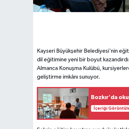
GENEL
GÜNDEM
Güvenlik
Kayseri Büyükşehir Belediyesi'nin eğ
HABERDE İNSAN
dil eğitimine yeni bir boyut kazandırdı.
Almanca Konuşma Kulübü, kursiyerlere
İNSAN
geliştirme imkânı sunuyor.
İş Dünyası
Bozkır'da oku
Jandarma
İçeriği Görüntül
Kadın