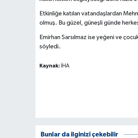
KÜLTÜR SANAT
Etkinliğe katılan vatandaşlardan Meh
MAGAZİN
olmuş. Bu güzel, güneşli günde herkes
Otomobil
Emirhan Sarsılmaz ise yeğeni ve çocukla
söyledi.
POLİTİKA
Sağlık
Kaynak:
İHA
SİYASET
SPOR HABERLERİ
TEKNOLOJİ
Turizm
Bunlar da ilginizi çekebilir