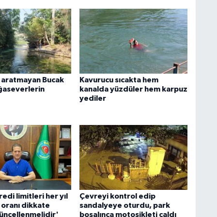
 aratmayan Bucak
Kavurucu sıcakta hem
ğaseverlerin
kanalda yüzdüler hem karpuz
yediler
edi limitleri her yıl
Çevreyi kontrol edip
 oranı dikkate
sandalyeye oturdu, park
üncellenmelidir'
boşalınca motosikleti çaldı