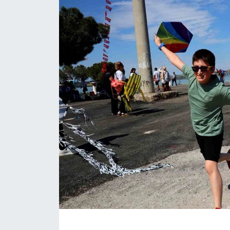
ÇEVRE
Dış Haberler
Dünya
EĞİTİM
EKONOMİ
English News
Finans
Flaş Haber
Gayrimenkul