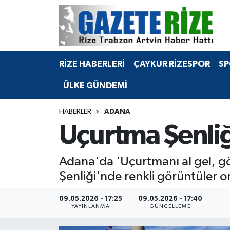
BÖLGEMİZ
Merkez Nöbetçi Eczaneler
RİZE HABERLERİ
ÇAYKUR RİZESPOR
SP
SPOR
Merkez Hava Durumu
ÜLKE GÜNDEMİ
Asayiş
Merkez Trafik Yoğunluk Haritası
HABERLER
ADANA
Rize Jandarma Komutanlığı
Süper Lig Puan Durumu ve Fikstür
Uçurtma Şenliğ
Bilim Teknoloji
Tüm Manşetler
Adana'da 'Uçurtmanı al gel, g
Bölge
Son Dakika Haberleri
Şenliği'nde renkli görüntüler or
Advertising news
Haber Arşivi
09.05.2026 - 17:25
09.05.2026 - 17:40
YAYINLANMA
GÜNCELLEME
Canlı Maç