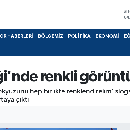
BI
64
DO
47
EU
55
OR HABERLERİ
BÖLGEMİZ
POLİTİKA
EKONOMİ
EĞ
ST
64
GR
65
Bİ
13
i'nde renkli görüntül
ökyüzünü hep birlikte renklendirelim' sl
taya çıktı.