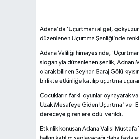
GENEL
Adana'da 'Uçurtmanı al gel, gökyüzünü
GÜNDEM
düzenlenen Uçurtma Şenliği'nde renkli
Güvenlik
Adana Valiliği himayesinde, 'Uçurtmanı
HABERDE İNSAN
sloganıyla düzenlenen şenlik, Adnan 
olarak bilinen Seyhan Baraj Gölü kıyıs
İNSAN
birlikte etkinliğe katılıp uçurtma uçura
İş Dünyası
Çocukların farklı oyunlar oynayarak vak
Uzak Mesafeye Giden Uçurtma' ve 'En
Jandarma
dereceye girenlere ödül verildi.
Kadın
Etkinlik konuşan Adana Valisi Mustafa 
halkın katılım sağlayacağı daha fazla etk