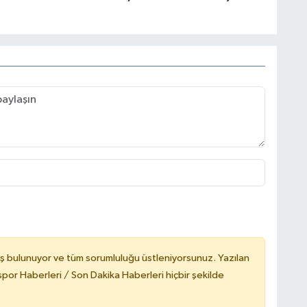
ş bulunuyor ve tüm sorumluluğu üstleniyorsunuz. Yazılan
or Haberleri / Son Dakika Haberleri hiçbir şekilde