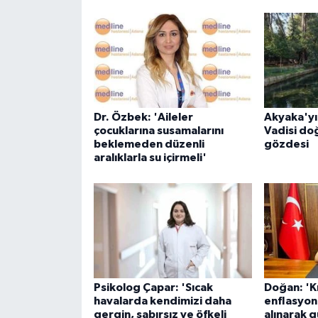
ÜLKE GÜNDEMİ
YAŞAM
YEREL
Dr. Özbek: 'Aileler
Akyaka'yı
Yerel Haberler
çocuklarına susamalarını
Vadisi do
beklemeden düzenli
gözdesi
aralıklarla su içirmeli'
Psikolog Çapar: 'Sıcak
Doğan: 'Kr
havalarda kendimizi daha
enflasyon
gergin, sabırsız ve öfkeli
alınarak g