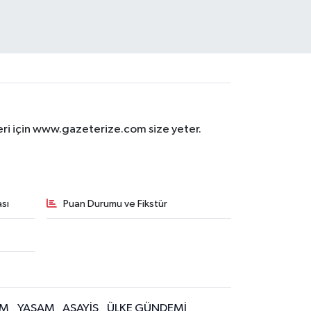
eri için www.gazeterize.com size yeter.
sı
Puan Durumu ve Fikstür
İM
YAŞAM
ASAYİŞ
ÜLKE GÜNDEMİ