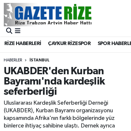
BÖLGEMİZ
Merkez Nöbetçi Eczaneler
SPOR
Merkez Hava Durumu
RİZE HABERLERİ
ÇAYKUR RİZESPOR
SPOR HABERL
Asayiş
Merkez Trafik Yoğunluk Haritası
HABERLER
İSTANBUL
Rize Jandarma Komutanlığı
Süper Lig Puan Durumu ve Fikstür
UKABDER'den Kurban
Bayramı'nda kardeşlik
Bilim Teknoloji
Tüm Manşetler
seferberliği
Bölge
Son Dakika Haberleri
Uluslararası Kardeşlik Seferberliği Derneği
(UKABDER), Kurban Bayramı organizasyonu
Advertising news
Haber Arşivi
kapsamında Afrika'nın farklı bölgelerinde yüz
binlerce ihtiyaç sahibine ulaştı. Dernek ayrıca
Canlı Maç