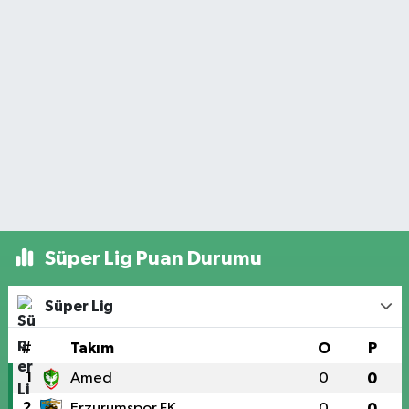
Süper Lig Puan Durumu
Süper Lig
#
Takım
O
P
1
Amed
0
0
2
Erzurumspor FK
0
0