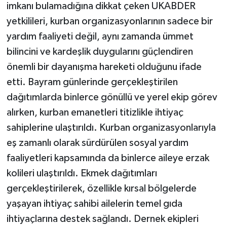
imkanı bulamadığına dikkat çeken UKABDER
ÜLKE GÜNDEMİ
yetkilileri, kurban organizasyonlarının sadece bir
YAŞAM
yardım faaliyeti değil, aynı zamanda ümmet
bilincini ve kardeşlik duygularını güçlendiren
YEREL
önemli bir dayanışma hareketi olduğunu ifade
etti. Bayram günlerinde gerçekleştirilen
Yerel Haberler
dağıtımlarda binlerce gönüllü ve yerel ekip görev
alırken, kurban emanetleri titizlikle ihtiyaç
sahiplerine ulaştırıldı. Kurban organizasyonlarıyla
eş zamanlı olarak sürdürülen sosyal yardım
faaliyetleri kapsamında da binlerce aileye erzak
kolileri ulaştırıldı. Ekmek dağıtımları
gerçekleştirilerek, özellikle kırsal bölgelerde
yaşayan ihtiyaç sahibi ailelerin temel gıda
ihtiyaçlarına destek sağlandı. Dernek ekipleri