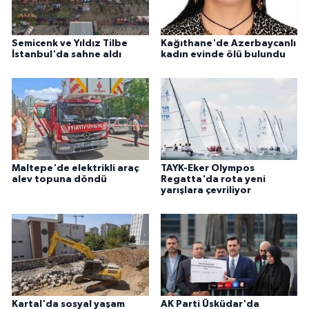
Semicenk ve Yıldız Tilbe
Kağıthane'de Azerbaycanlı
İstanbul'da sahne aldı
kadın evinde ölü bulundu
Maltepe'de elektrikli araç
TAYK-Eker Olympos
alev topuna döndü
Regatta'da rota yeni
yarışlara çevriliyor
Kartal'da sosyal yaşam
AK Parti Üsküdar'da