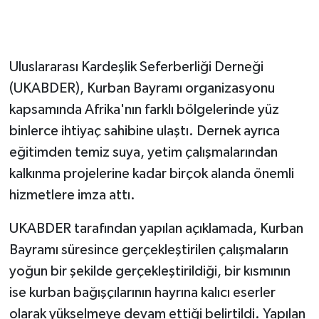
GENEL
Uluslararası Kardeşlik Seferberliği Derneği
GÜNDEM
(UKABDER), Kurban Bayramı organizasyonu
Güvenlik
kapsamında Afrika'nın farklı bölgelerinde yüz
binlerce ihtiyaç sahibine ulaştı. Dernek ayrıca
HABERDE İNSAN
eğitimden temiz suya, yetim çalışmalarından
kalkınma projelerine kadar birçok alanda önemli
İNSAN
hizmetlere imza attı.
İş Dünyası
UKABDER tarafından yapılan açıklamada, Kurban
Bayramı süresince gerçekleştirilen çalışmaların
Jandarma
yoğun bir şekilde gerçekleştirildiği, bir kısmının
Kadın
ise kurban bağışçılarının hayrına kalıcı eserler
olarak yükselmeye devam ettiği belirtildi. Yapılan