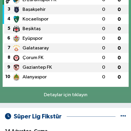
3
Başakşehir
0
0
4
Kocaelispor
0
0
5
Beşiktaş
0
0
6
Eyüpspor
0
0
7
Galatasaray
0
0
8
Çorum FK
0
0
9
Gaziantep FK
0
0
10
Alanyaspor
0
0
Detaylar için tıklayın
Süper Lig Fikstür