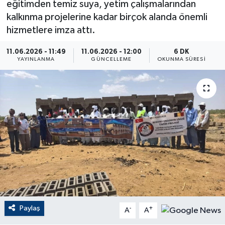
eğitimden temiz suya, yetim çalışmalarından
kalkınma projelerine kadar birçok alanda önemli
ÇEVRE
hizmetlere imza attı.
Dış Haberler
11.06.2026 - 11:49
11.06.2026 - 12:00
6 DK
YAYINLANMA
GÜNCELLEME
OKUNMA SÜRESI
Dünya
EĞİTİM
EKONOMİ
English News
Finans
Flaş Haber
Paylaş
-
+
A
A
Gayrimenkul