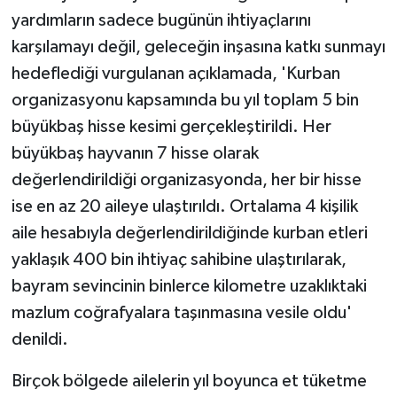
KÜLTÜR SANAT
yardımların sadece bugünün ihtiyaçlarını
karşılamayı değil, geleceğin inşasına katkı sunmayı
MAGAZİN
hedeflediği vurgulanan açıklamada, 'Kurban
Otomobil
organizasyonu kapsamında bu yıl toplam 5 bin
büyükbaş hisse kesimi gerçekleştirildi. Her
POLİTİKA
büyükbaş hayvanın 7 hisse olarak
değerlendirildiği organizasyonda, her bir hisse
Sağlık
ise en az 20 aileye ulaştırıldı. Ortalama 4 kişilik
aile hesabıyla değerlendirildiğinde kurban etleri
SİYASET
yaklaşık 400 bin ihtiyaç sahibine ulaştırılarak,
SPOR HABERLERİ
bayram sevincinin binlerce kilometre uzaklıktaki
mazlum coğrafyalara taşınmasına vesile oldu'
TEKNOLOJİ
denildi.
Turizm
Birçok bölgede ailelerin yıl boyunca et tüketme