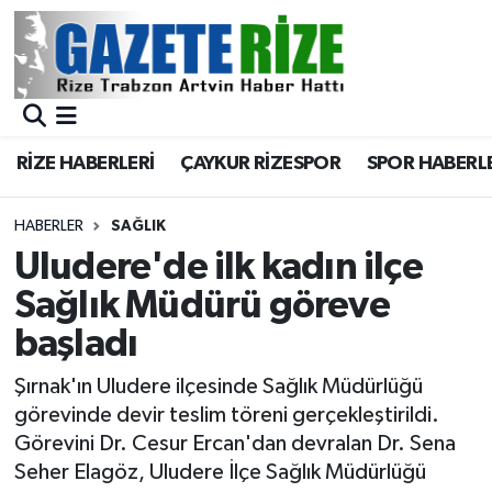
BÖLGEMİZ
Merkez Nöbetçi Eczaneler
SPOR
Merkez Hava Durumu
RİZE HABERLERİ
ÇAYKUR RİZESPOR
SPOR HABERL
Asayiş
Merkez Trafik Yoğunluk Haritası
HABERLER
SAĞLIK
Rize Jandarma Komutanlığı
Süper Lig Puan Durumu ve Fikstür
Uludere'de ilk kadın ilçe
Sağlık Müdürü göreve
Bilim Teknoloji
Tüm Manşetler
başladı
Bölge
Son Dakika Haberleri
Şırnak'ın Uludere ilçesinde Sağlık Müdürlüğü
görevinde devir teslim töreni gerçekleştirildi.
Advertising news
Haber Arşivi
Görevini Dr. Cesur Ercan'dan devralan Dr. Sena
Seher Elagöz, Uludere İlçe Sağlık Müdürlüğü
Canlı Maç