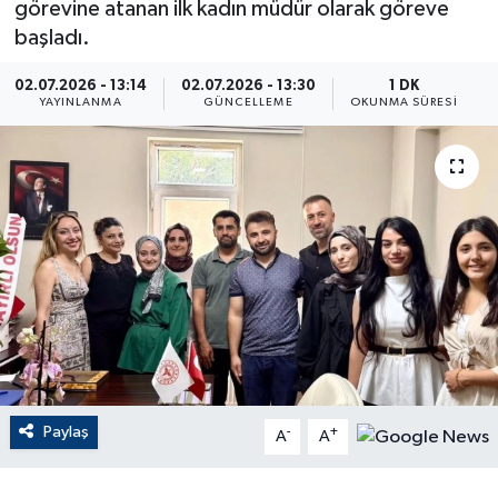
görevine atanan ilk kadın müdür olarak göreve
başladı.
ÇEVRE
02.07.2026 - 13:14
02.07.2026 - 13:30
1 DK
Dış Haberler
YAYINLANMA
GÜNCELLEME
OKUNMA SÜRESI
Dünya
EĞİTİM
EKONOMİ
English News
Finans
Paylaş
-
+
Flaş Haber
A
A
Gayrimenkul