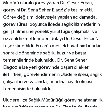
KÜLTÜR SANAT
Müdürü olarak görev yapan Dr. Cesur Ercan,
görevini Dr. Sena Seher Elagöz'e teslim etti.
MAGAZİN
Görev değişimi dolayısıyla yapılan açıklamada,
görev süresi boyunca ilçede sağlık hizmetlerinin
Otomobil
geliştirilmesine yönelik yürüttüğü çalışmalar ve
POLİTİKA
özverili hizmetlerinden dolayı Dr. Cesur Ercan'a
teşekkür edildi. Ercan'a meslek hayatının bundan
Sağlık
sonraki döneminde sağlık, huzur ve başarı
temennilerinde bulunuldu. Dr. Sena Seher
SİYASET
Elagöz'e ise yeni görevinde başarı dilekleri
iletilirken, görevlendirmenin Uludere ilçesi, sağlık
SPOR HABERLERİ
çalışanları ve vatandaşlar adına hayırlı olması
TEKNOLOJİ
temennisinde bulunuldu.
Turizm
Uludere İlçe Sağlık Müdürlüğü görevine atanan ilk