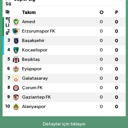
#
Takım
O
P
1
Amed
0
0
2
Erzurumspor FK
0
0
3
Başakşehir
0
0
4
Kocaelispor
0
0
5
Beşiktaş
0
0
6
Eyüpspor
0
0
7
Galatasaray
0
0
8
Çorum FK
0
0
9
Gaziantep FK
0
0
10
Alanyaspor
0
0
Detaylar için tıklayın