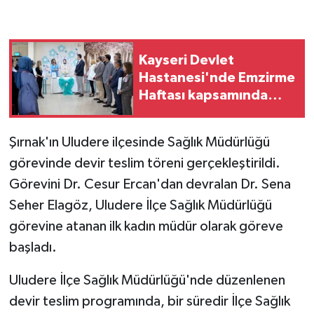
GENEL
Kayseri Devlet
GÜNDEM
Hastanesi'nde Emzirme
Haftası kapsamında
Güvenlik
farkındalık etkinliği
düzenlendi
HABERDE İNSAN
Şırnak'ın Uludere ilçesinde Sağlık Müdürlüğü
görevinde devir teslim töreni gerçekleştirildi.
İNSAN
Görevini Dr. Cesur Ercan'dan devralan Dr. Sena
Seher Elagöz, Uludere İlçe Sağlık Müdürlüğü
İş Dünyası
görevine atanan ilk kadın müdür olarak göreve
başladı.
Jandarma
Uludere İlçe Sağlık Müdürlüğü'nde düzenlenen
Kadın
devir teslim programında, bir süredir İlçe Sağlık