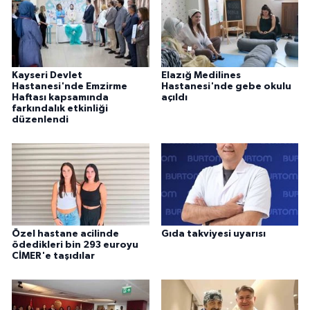
Kayseri Devlet
Elazığ Medilines
Hastanesi'nde Emzirme
Hastanesi'nde gebe okulu
Haftası kapsamında
açıldı
farkındalık etkinliği
düzenlendi
Özel hastane acilinde
Gıda takviyesi uyarısı
ödedikleri bin 293 euroyu
CİMER'e taşıdılar