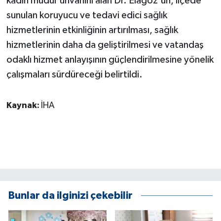
kadın müdür unvanını alan Dr. Elagöz'ün, ilçede
ÜLKE GÜNDEMİ
sunulan koruyucu ve tedavi edici sağlık
hizmetlerinin etkinliğinin artırılması, sağlık
YAŞAM
hizmetlerinin daha da geliştirilmesi ve vatandaş
odaklı hizmet anlayışının güçlendirilmesine yönelik
YEREL
çalışmaları sürdüreceği belirtildi.
Yerel Haberler
Kaynak:
İHA
Bunlar da ilginizi çekebilir