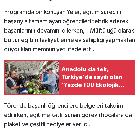
KÜLTÜR SANAT
Programda bir konuşan Yeler, eğitim sürecini
MAGAZİN
başarıyla tamamlayan öğrencileri tebrik ederek
başarılarının devamını dilerken, İl Müftülüğü olarak
Otomobil
bu tür eğitim faaliyetlerine ev sahipliği yapmaktan
duydukları memnuniyeti ifade etti.
POLİTİKA
Sağlık
Anadolu'da tek,
Türkiye'de sayılı olan
SİYASET
'Yüzde 100 Ekolojik
Pazar' açıldı
SPOR HABERLERİ
Törende başarılı öğrencilere belgeleri takdim
TEKNOLOJİ
edilirken, eğitime katkı sunan görevli hocalara da
plaket ve çeşitli hediyeler verildi.
Turizm