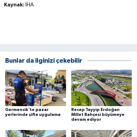
Kaynak:
İHA
ÜLKE GÜNDEMİ
YAŞAM
YEREL
Yerel Haberler
Bunlar da ilginizi çekebilir
Germencik'te pazar
Recep Tayyip Erdoğan
yerlerinde çifte uygulama
Millet Bahçesi büyümeye
devam ediyor