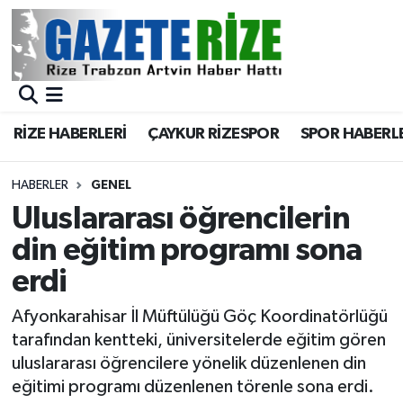
BÖLGEMİZ
Merkez Nöbetçi Eczaneler
SPOR
Merkez Hava Durumu
RİZE HABERLERİ
ÇAYKUR RİZESPOR
SPOR HABERL
Asayiş
Merkez Trafik Yoğunluk Haritası
HABERLER
GENEL
Rize Jandarma Komutanlığı
Süper Lig Puan Durumu ve Fikstür
Uluslararası öğrencilerin
din eğitim programı sona
Bilim Teknoloji
Tüm Manşetler
erdi
Bölge
Son Dakika Haberleri
Afyonkarahisar İl Müftülüğü Göç Koordinatörlüğü
tarafından kentteki, üniversitelerde eğitim gören
Advertising news
Haber Arşivi
uluslararası öğrencilere yönelik düzenlenen din
eğitimi programı düzenlenen törenle sona erdi.
Canlı Maç