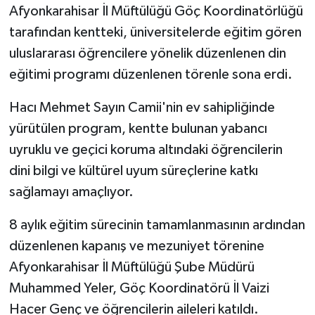
Afyonkarahisar İl Müftülüğü Göç Koordinatörlüğü
tarafından kentteki, üniversitelerde eğitim gören
GENEL
uluslararası öğrencilere yönelik düzenlenen din
GÜNDEM
eğitimi programı düzenlenen törenle sona erdi.
Güvenlik
Hacı Mehmet Sayın Camii'nin ev sahipliğinde
yürütülen program, kentte bulunan yabancı
HABERDE İNSAN
uyruklu ve geçici koruma altındaki öğrencilerin
dini bilgi ve kültürel uyum süreçlerine katkı
İNSAN
sağlamayı amaçlıyor.
İş Dünyası
8 aylık eğitim sürecinin tamamlanmasının ardından
düzenlenen kapanış ve mezuniyet törenine
Jandarma
Afyonkarahisar İl Müftülüğü Şube Müdürü
Kadın
Muhammed Yeler, Göç Koordinatörü İl Vaizi
Hacer Genç ve öğrencilerin aileleri katıldı.