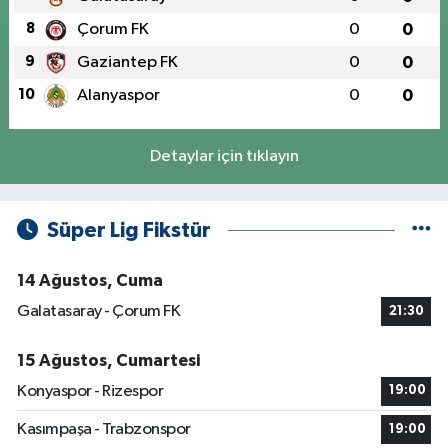
8
Çorum FK
0
0
9
Gaziantep FK
0
0
10
Alanyaspor
0
0
Detaylar için tıklayın
Süper Lig Fikstür
14 Ağustos, Cuma
Galatasaray - Çorum FK
21:30
15 Ağustos, Cumartesi
Konyaspor - Rizespor
19:00
Kasımpaşa - Trabzonspor
19:00