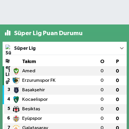
Süper Lig Puan Durumu
Süper Lig
#
Takım
O
P
1
Amed
0
0
2
Erzurumspor FK
0
0
3
Başakşehir
0
0
4
Kocaelispor
0
0
5
Beşiktaş
0
0
6
Eyüpspor
0
0
7
Galatasaray
0
0