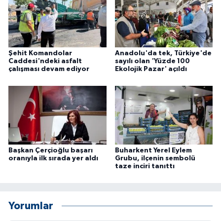
Şehit Komandolar
Anadolu'da tek, Türkiye'de
Caddesi'ndeki asfalt
sayılı olan 'Yüzde 100
çalışması devam ediyor
Ekolojik Pazar' açıldı
Başkan Çerçioğlu başarı
Buharkent Yerel Eylem
oranıyla ilk sırada yer aldı
Grubu, ilçenin sembolü
taze inciri tanıttı
Yorumlar