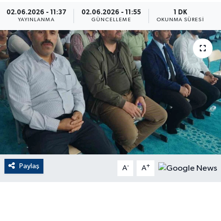
02.06.2026 - 11:37
02.06.2026 - 11:55
1 DK
ÇEVRE
YAYINLANMA
GÜNCELLEME
OKUNMA SÜRESI
Dış Haberler
Dünya
EĞİTİM
EKONOMİ
English News
Paylaş
-
+
Finans
A
A
Flaş Haber
Gayrimenkul