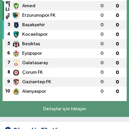
1
Amed
0
0
2
Erzurumspor FK
0
0
3
Başakşehir
0
0
4
Kocaelispor
0
0
5
Beşiktaş
0
0
6
Eyüpspor
0
0
7
Galatasaray
0
0
8
Çorum FK
0
0
9
Gaziantep FK
0
0
10
Alanyaspor
0
0
Detaylar için tıklayın