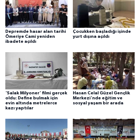
Depremde hasar alan tarihi
Çocukken başladığı işinde
Ömeriye Cami yeniden
yurt dışına açıldı
ibadete açıldı
'Salak Milyoner' filmi gerçek
Hasan Celal Güzel Gençlik
oldu: Define bulmak için
Merkezi'nde eğitim ve
evin altında metrelerce
sosyal yaşam bir arada
kazı yaptılar