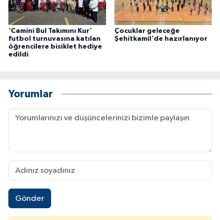
'Camini Bul Takımını Kur'
Çocuklar geleceğe
futbol turnuvasına katılan
Şehitkamil'de hazırlanıyor
öğrencilere bisiklet hediye
edildi
Yorumlar
Gönder