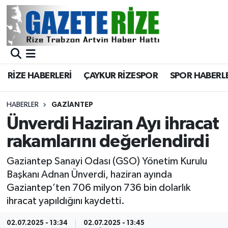
BÖLGEMİZ
Merkez Nöbetçi Eczaneler
SPOR
Merkez Hava Durumu
RİZE HABERLERİ
ÇAYKUR RİZESPOR
SPOR HABERL
Asayiş
Merkez Trafik Yoğunluk Haritası
HABERLER
GAZIANTEP
Rize Jandarma Komutanlığı
Süper Lig Puan Durumu ve Fikstür
Ünverdi Haziran Ayı ihracat
rakamlarını değerlendirdi
Bilim Teknoloji
Tüm Manşetler
Gaziantep Sanayi Odası (GSO) Yönetim Kurulu
Bölge
Son Dakika Haberleri
Başkanı Adnan Ünverdi, haziran ayında
Gaziantep’ten 706 milyon 736 bin dolarlık
Advertising news
Haber Arşivi
ihracat yapıldığını kaydetti.
Canlı Maç
02.07.2025 - 13:34
02.07.2025 - 13:45