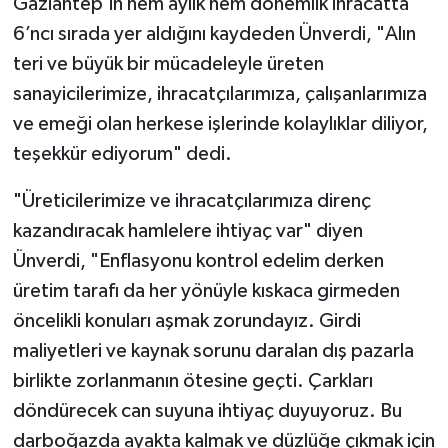
Gaziantep’in hem aylık hem dönemlik ihracatta
KÜLTÜR SANAT
6’ncı sırada yer aldığını kaydeden Ünverdi, "Alın
MAGAZİN
teri ve büyük bir mücadeleyle üreten
sanayicilerimize, ihracatçılarımıza, çalışanlarımıza
Otomobil
ve emeği olan herkese işlerinde kolaylıklar diliyor,
teşekkür ediyorum" dedi.
POLİTİKA
"Üreticilerimize ve ihracatçılarımıza direnç
Sağlık
kazandıracak hamlelere ihtiyaç var" diyen
Ünverdi, "Enflasyonu kontrol edelim derken
SİYASET
üretim tarafı da her yönüyle kıskaca girmeden
SPOR HABERLERİ
öncelikli konuları aşmak zorundayız. Girdi
maliyetleri ve kaynak sorunu daralan dış pazarla
TEKNOLOJİ
birlikte zorlanmanın ötesine geçti. Çarkları
döndürecek can suyuna ihtiyaç duyuyoruz. Bu
Turizm
darboğazda ayakta kalmak ve düzlüğe çıkmak için