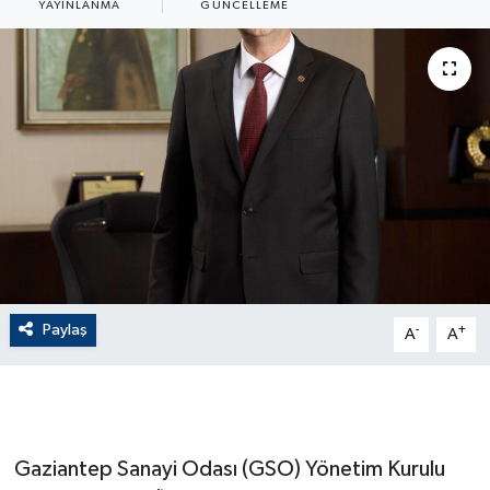
YAYINLANMA
GÜNCELLEME
ÇEVRE
Dış Haberler
Dünya
EĞİTİM
EKONOMİ
English News
Paylaş
-
+
A
A
Finans
Flaş Haber
Gaziantep Sanayi Odası (GSO) Yönetim Kurulu
Gayrimenkul