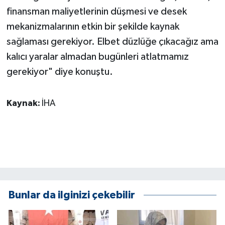
ÜLKE GÜNDEMİ
finansman maliyetlerinin düşmesi ve desek
mekanizmalarının etkin bir şekilde kaynak
YAŞAM
sağlaması gerekiyor. Elbet düzlüğe çıkacağız ama
kalıcı yaralar almadan bugünleri atlatmamız
YEREL
gerekiyor" diye konuştu.
Yerel Haberler
Kaynak:
İHA
Bunlar da ilginizi çekebilir