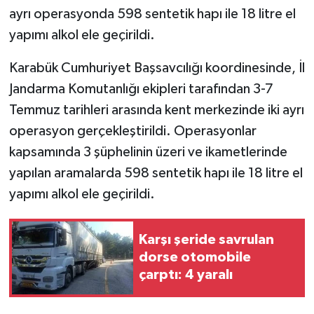
ayrı operasyonda 598 sentetik hapı ile 18 litre el
GENEL
yapımı alkol ele geçirildi.
Karabük Cumhuriyet Başsavcılığı koordinesinde, İl
GÜNDEM
Jandarma Komutanlığı ekipleri tarafından 3-7
Güvenlik
Temmuz tarihleri arasında kent merkezinde iki ayrı
operasyon gerçekleştirildi. Operasyonlar
HABERDE İNSAN
kapsamında 3 şüphelinin üzeri ve ikametlerinde
yapılan aramalarda 598 sentetik hapı ile 18 litre el
İNSAN
yapımı alkol ele geçirildi.
İş Dünyası
Karşı şeride savrulan
Jandarma
dorse otomobile
çarptı: 4 yaralı
Kadın