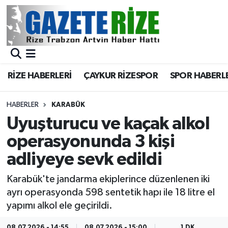
BÖLGEMİZ
Merkez Nöbetçi Eczaneler
SPOR
Merkez Hava Durumu
RİZE HABERLERİ
ÇAYKUR RİZESPOR
SPOR HABERL
Asayiş
Merkez Trafik Yoğunluk Haritası
HABERLER
KARABÜK
Rize Jandarma Komutanlığı
Süper Lig Puan Durumu ve Fikstür
Uyuşturucu ve kaçak alkol
operasyonunda 3 kişi
Bilim Teknoloji
Tüm Manşetler
adliyeye sevk edildi
Bölge
Son Dakika Haberleri
Karabük'te jandarma ekiplerince düzenlenen iki
ayrı operasyonda 598 sentetik hapı ile 18 litre el
Advertising news
Haber Arşivi
yapımı alkol ele geçirildi.
Canlı Maç
08.07.2026 - 14:55
08.07.2026 - 15:00
1 DK