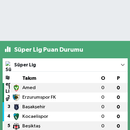
Süper Lig Puan Durumu
Süper Lig
#
Takım
O
P
1
Amed
0
0
2
Erzurumspor FK
0
0
3
Başakşehir
0
0
4
Kocaelispor
0
0
5
Beşiktaş
0
0