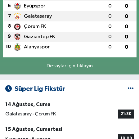
6
Eyüpspor
0
0
7
Galatasaray
0
0
8
Çorum FK
0
0
9
Gaziantep FK
0
0
10
Alanyaspor
0
0
Detaylar için tıklayın
Süper Lig Fikstür
14 Ağustos, Cuma
Galatasaray - Çorum FK
21:30
15 Ağustos, Cumartesi
Konyaspor - Rizespor
19:00