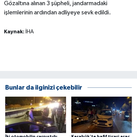
KÜLTÜR SANAT
Gözaltına alınan 3 şüpheli, jandarmadaki
işlemlerinin ardından adliyeye sevk edildi.
MAGAZİN
Kaynak:
İHA
Otomobil
POLİTİKA
Sağlık
SİYASET
Bunlar da ilginizi çekebilir
SPOR HABERLERİ
TEKNOLOJİ
Turizm
İki otomobilin çarpıştığı
Karabük'te hafif ticari araç