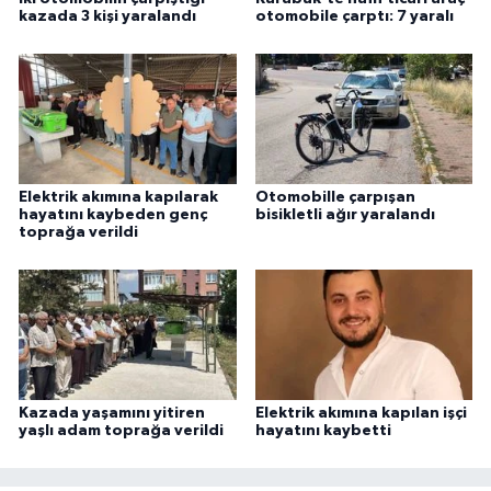
kazada 3 kişi yaralandı
otomobile çarptı: 7 yaralı
ÜLKE GÜNDEMİ
YAŞAM
YEREL
Yerel Haberler
Elektrik akımına kapılarak
Otomobille çarpışan
hayatını kaybeden genç
bisikletli ağır yaralandı
toprağa verildi
Kazada yaşamını yitiren
Elektrik akımına kapılan işçi
yaşlı adam toprağa verildi
hayatını kaybetti