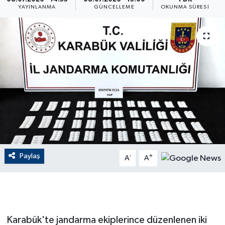
YAYINLANMA
GÜNCELLEME
OKUNMA SÜRESI
ÇEVRE
Dış Haberler
Dünya
EĞİTİM
EKONOMİ
English News
Paylaş
-
+
A
A
Finans
Flaş Haber
Karabük'te jandarma ekiplerince düzenlenen iki
Gayrimenkul