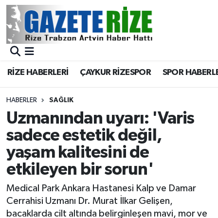
BÖLGEMİZ
Merkez Nöbetçi Eczaneler
SPOR
Merkez Hava Durumu
RİZE HABERLERİ
ÇAYKUR RİZESPOR
SPOR HABERL
Asayiş
Merkez Trafik Yoğunluk Haritası
HABERLER
SAĞLIK
Rize Jandarma Komutanlığı
Süper Lig Puan Durumu ve Fikstür
Uzmanından uyarı: 'Varis
sadece estetik değil,
Bilim Teknoloji
Tüm Manşetler
yaşam kalitesini de
Bölge
Son Dakika Haberleri
etkileyen bir sorun'
Advertising news
Haber Arşivi
Medical Park Ankara Hastanesi Kalp ve Damar
Cerrahisi Uzmanı Dr. Murat İlkar Gelişen,
Canlı Maç
bacaklarda cilt altında belirginleşen mavi, mor ve