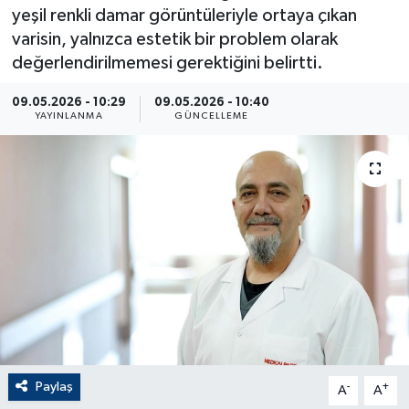
yeşil renkli damar görüntüleriyle ortaya çıkan
ÇEVRE
varisin, yalnızca estetik bir problem olarak
değerlendirilmemesi gerektiğini belirtti.
Dış Haberler
09.05.2026 - 10:29
09.05.2026 - 10:40
YAYINLANMA
GÜNCELLEME
Dünya
EĞİTİM
EKONOMİ
English News
Finans
Flaş Haber
Paylaş
-
+
A
A
Gayrimenkul