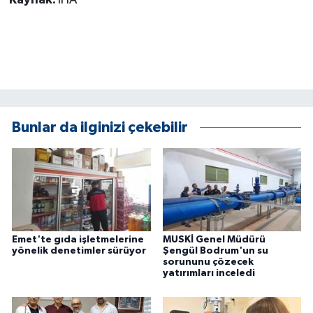
Bunlar da ilginizi çekebilir
Emet'te gıda işletmelerine
MUSKİ Genel Müdürü
yönelik denetimler sürüyor
Şengül Bodrum'un su
sorununu çözecek
yatırımları inceledi