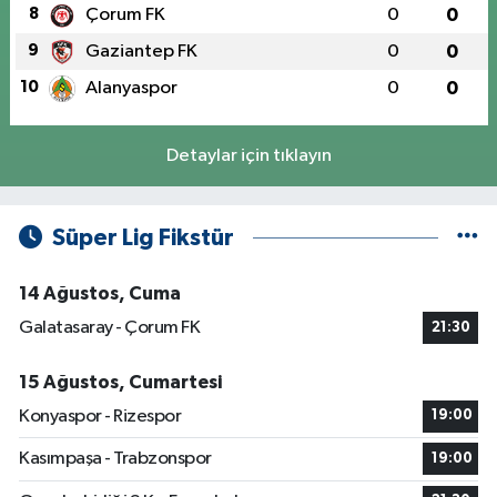
8
Çorum FK
0
0
9
Gaziantep FK
0
0
10
Alanyaspor
0
0
Detaylar için tıklayın
Süper Lig Fikstür
14 Ağustos, Cuma
Galatasaray - Çorum FK
21:30
15 Ağustos, Cumartesi
Konyaspor - Rizespor
19:00
Kasımpaşa - Trabzonspor
19:00