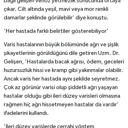
bağlı gelişen venöz yetmezlik sonucunda ortaya
KÜLTÜR SANAT
çıkar. Cilt altında yeşil, mavi veya mor renkli
MAGAZİN
damarlar şeklinde görülebilir' diye konuştu.
'Her hastada farklı belirtiler gösterebiliyor'
Otomobil
Varis hastalarının büyük bölümünde ağrı ve şişlik
POLİTİKA
şikayetlerinin görüldüğünü dile getiren Uzm. Dr.
Sağlık
Gelişen, 'Hastalarda bacak ağrısı, ödem, geceleri
huzursuzluk hissi ve kramp gibi yakınmalar olabilir.
SİYASET
Ancak varis her hastada aynı şekilde seyretmez.
Çok az görünür varisi olup şiddetli ağrı yaşayan
SPOR HABERLERİ
hastalar olduğu gibi ileri düzey varisleri olmasına
TEKNOLOJİ
rağmen hiç ağrı hissetmeyen hastalar da vardır'
ifadelerini kullandı.
Turizm
'İleri düzey varislerde cerrahi yöntem