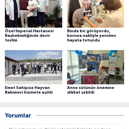
Özel İmperial Hastanesi
Binde bir görüyordu,
Başhekimliğinde devir
kornea nakliyle yeniden
teslim
hayata tutundu
Emet Sahipsiz Hayvan
Anne sütünün önemine
Bakımevi hizmete açıldı
dikkat çekildi
Yorumlar