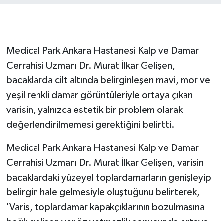
GENEL
GÜNDEM
Medical Park Ankara Hastanesi Kalp ve Damar
Cerrahisi Uzmanı Dr. Murat İlkar Gelişen,
Güvenlik
bacaklarda cilt altında belirginleşen mavi, mor ve
yeşil renkli damar görüntüleriyle ortaya çıkan
HABERDE İNSAN
varisin, yalnızca estetik bir problem olarak
İNSAN
değerlendirilmemesi gerektiğini belirtti.
Medical Park Ankara Hastanesi Kalp ve Damar
İş Dünyası
Cerrahisi Uzmanı Dr. Murat İlkar Gelişen, varisin
Jandarma
bacaklardaki yüzeyel toplardamarların genişleyip
belirgin hale gelmesiyle oluştuğunu belirterek,
Kadın
'Varis, toplardamar kapakçıklarının bozulmasına