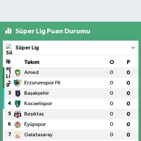
Süper Lig Puan Durumu
Süper Lig
#
Takım
O
P
1
Amed
0
0
2
Erzurumspor FK
0
0
3
Başakşehir
0
0
4
Kocaelispor
0
0
5
Beşiktaş
0
0
6
Eyüpspor
0
0
7
Galatasaray
0
0