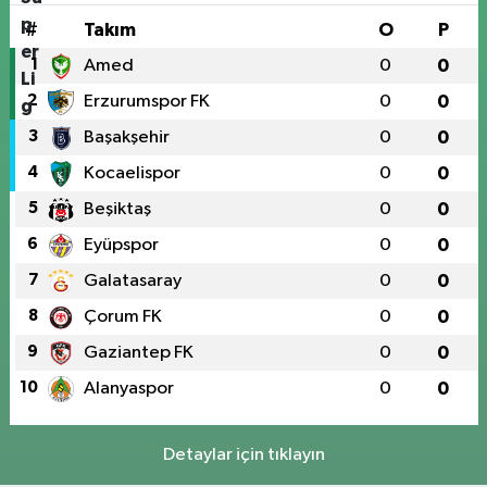
#
Takım
O
P
1
Amed
0
0
2
Erzurumspor FK
0
0
3
Başakşehir
0
0
4
Kocaelispor
0
0
5
Beşiktaş
0
0
6
Eyüpspor
0
0
7
Galatasaray
0
0
8
Çorum FK
0
0
9
Gaziantep FK
0
0
10
Alanyaspor
0
0
Detaylar için tıklayın