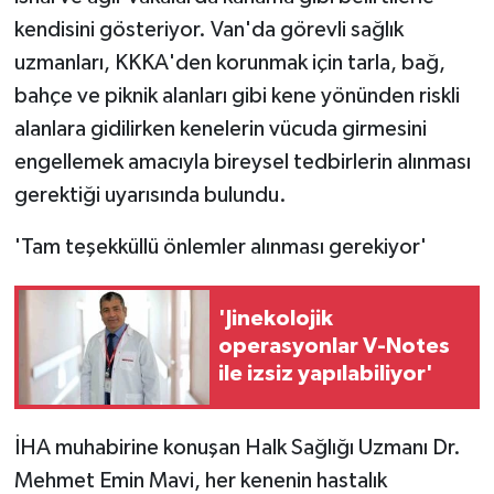
KÜLTÜR SANAT
kendisini gösteriyor. Van'da görevli sağlık
uzmanları, KKKA'den korunmak için tarla, bağ,
MAGAZİN
bahçe ve piknik alanları gibi kene yönünden riskli
Otomobil
alanlara gidilirken kenelerin vücuda girmesini
engellemek amacıyla bireysel tedbirlerin alınması
POLİTİKA
gerektiği uyarısında bulundu.
Sağlık
'Tam teşekküllü önlemler alınması gerekiyor'
SİYASET
'Jinekolojik
SPOR HABERLERİ
operasyonlar V-Notes
ile izsiz yapılabiliyor'
TEKNOLOJİ
İHA muhabirine konuşan Halk Sağlığı Uzmanı Dr.
Turizm
Mehmet Emin Mavi, her kenenin hastalık