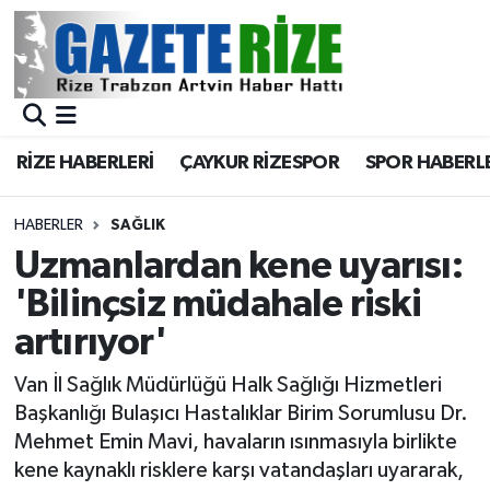
BÖLGEMİZ
Merkez Nöbetçi Eczaneler
SPOR
Merkez Hava Durumu
RİZE HABERLERİ
ÇAYKUR RİZESPOR
SPOR HABERL
Asayiş
Merkez Trafik Yoğunluk Haritası
HABERLER
SAĞLIK
Rize Jandarma Komutanlığı
Süper Lig Puan Durumu ve Fikstür
Uzmanlardan kene uyarısı:
'Bilinçsiz müdahale riski
Bilim Teknoloji
Tüm Manşetler
artırıyor'
Bölge
Son Dakika Haberleri
Van İl Sağlık Müdürlüğü Halk Sağlığı Hizmetleri
Başkanlığı Bulaşıcı Hastalıklar Birim Sorumlusu Dr.
Advertising news
Haber Arşivi
Mehmet Emin Mavi, havaların ısınmasıyla birlikte
kene kaynaklı risklere karşı vatandaşları uyararak,
Canlı Maç