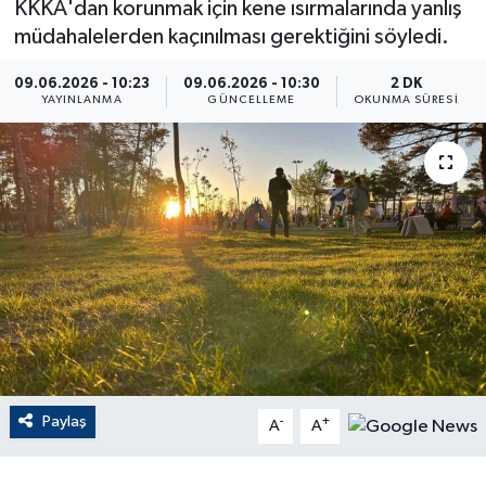
KKKA'dan korunmak için kene ısırmalarında yanlış
müdahalelerden kaçınılması gerektiğini söyledi.
ÇEVRE
09.06.2026 - 10:23
09.06.2026 - 10:30
2 DK
Dış Haberler
YAYINLANMA
GÜNCELLEME
OKUNMA SÜRESI
Dünya
EĞİTİM
EKONOMİ
English News
Finans
Paylaş
-
+
Flaş Haber
A
A
Gayrimenkul