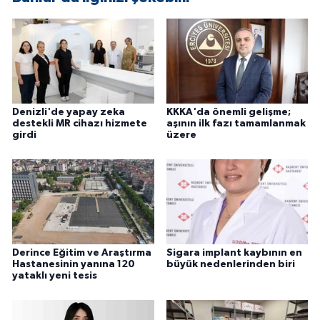
Denizli'de yapay zeka
KKKA'da önemli gelişme;
destekli MR cihazı hizmete
aşının ilk fazı tamamlanmak
girdi
üzere
Derince Eğitim ve Araştırma
Sigara implant kaybının en
Hastanesinin yanına 120
büyük nedenlerinden biri
yataklı yeni tesis