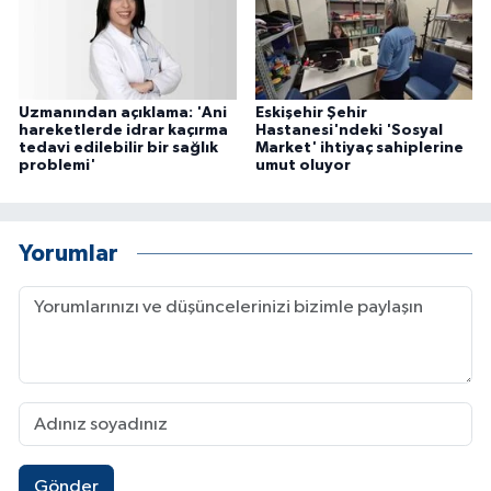
Uzmanından açıklama: 'Ani
Eskişehir Şehir
hareketlerde idrar kaçırma
Hastanesi'ndeki 'Sosyal
tedavi edilebilir bir sağlık
Market' ihtiyaç sahiplerine
problemi'
umut oluyor
Yorumlar
Gönder