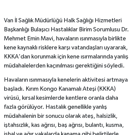
GENEL
Van İl Sağlık Müdürlüğü Halk Sağlığı Hizmetleri
Başkanlığı Bulaşıcı Hastalıklar Birim Sorumlusu Dr.
GÜNDEM
Mehmet Emin Mavi, havaların ısınmasıyla birlikte
Güvenlik
kene kaynaklı risklere karşı vatandaşları uyararak,
KKKA'dan korunmak için kene ısırmalarında yanlış
HABERDE İNSAN
müdahalelerden kaçınılması gerektiğini söyledi.
İNSAN
Havaların ısınmasıyla kenelerin aktivitesi artmaya
başladı. Kırım Kongo Kanamalı Ateşi (KKKA)
İş Dünyası
virüsü, kırsal kesimlerde kentlere oranla daha
Jandarma
fazla görülüyor. Hastalık genellikle yanlış
müdahalenin bir sonucu olarak ateş, halsizlik,
Kadın
iştahsızlık, kas ağrısı, baş ağrısı, bulantı, kusma,
ishal ve ağır vakalarda kanama gibi belirtilerle