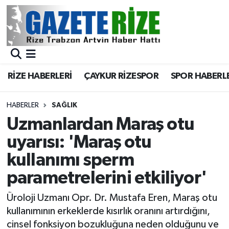
BÖLGEMİZ
Merkez Nöbetçi Eczaneler
SPOR
Merkez Hava Durumu
RİZE HABERLERİ
ÇAYKUR RİZESPOR
SPOR HABERL
Asayiş
Merkez Trafik Yoğunluk Haritası
HABERLER
SAĞLIK
Rize Jandarma Komutanlığı
Süper Lig Puan Durumu ve Fikstür
Uzmanlardan Maraş otu
uyarısı: 'Maraş otu
Bilim Teknoloji
Tüm Manşetler
kullanımı sperm
Bölge
Son Dakika Haberleri
parametrelerini etkiliyor'
Advertising news
Haber Arşivi
Üroloji Uzmanı Opr. Dr. Mustafa Eren, Maraş otu
kullanımının erkeklerde kısırlık oranını artırdığını,
Canlı Maç
cinsel fonksiyon bozukluğuna neden olduğunu ve