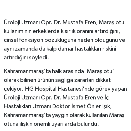
GENEL
Üroloji Uzmanı Opr. Dr. Mustafa Eren, Maraş otu
GÜNDEM
kullanımının erkeklerde kısırlık oranını artırdığını,
cinsel fonksiyon bozukluğuna neden olduğunu ve
Güvenlik
aynı zamanda da kalp damar hastalıkları riskini
artırdığını söyledi.
HABERDE İNSAN
Kahramanmaraş'ta halk arasında 'Maraş otu'
İNSAN
olarak bilinen ürünün sağlığa zararları dikkat
İş Dünyası
çekiyor. HG Hospital Hastanesi'nde görev yapan
Üroloji Uzmanı Opr. Dr. Mustafa Eren ve İç
Jandarma
Hastalıkları Uzmanı Doktor İsmet Önler Işık,
Kahramanmaraş'ta yaygın olarak kullanılan Maraş
Kadın
otuna ilişkin önemli uyarılarda bulundu.