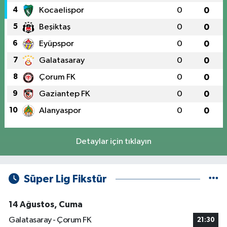
4
Kocaelispor
0
0
5
Beşiktaş
0
0
6
Eyüpspor
0
0
7
Galatasaray
0
0
8
Çorum FK
0
0
9
Gaziantep FK
0
0
10
Alanyaspor
0
0
Detaylar için tıklayın
Süper Lig Fikstür
14 Ağustos, Cuma
Galatasaray - Çorum FK
21:30