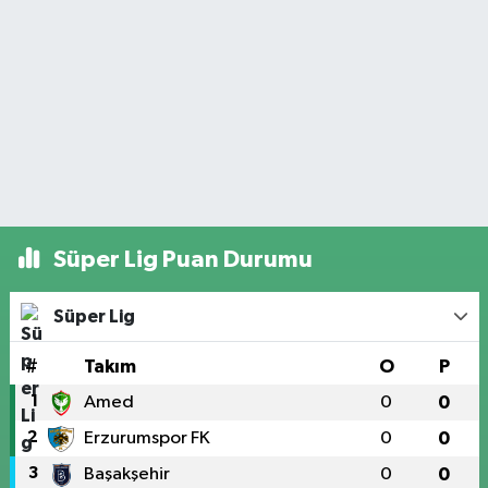
Süper Lig Puan Durumu
Süper Lig
#
Takım
O
P
1
Amed
0
0
2
Erzurumspor FK
0
0
3
Başakşehir
0
0