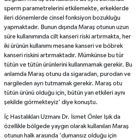
ÜLKE GÜNDEMİ
sperm parametrelerini etkilemekte, erkeklerde
ileri dönemlerde cinsel fonksiyon bozukluğu
YAŞAM
yapmaktadır. Bunun dışında Maraş otunun uzun
süre kullanımında cilt kanseri riski artırmakta, her
YEREL
iki ürünün kullanımı mesane kanseri ve böbrek
Yerel Haberler
kanseri riskini artırmaktadır. Mümkünse bu tür
tütün ve tütün ürünlerini kullanmamak gerekir. Bu
anlamda Maraş otunu da sigaradan, purodan ve
nargileden ayrı tutmamak gerekir. Maraş otu
tütün ürünü olduğu için, bütün yan etkileri aynı
şekilde görmekteyiz' diye konuştu.
İç Hastalıkları Uzmanı Dr. İsmet Önler Işık da
özellikle bölgede yaygın olarak kullanılan Maraş
otunun halk arasında 'dumansız olduğu için