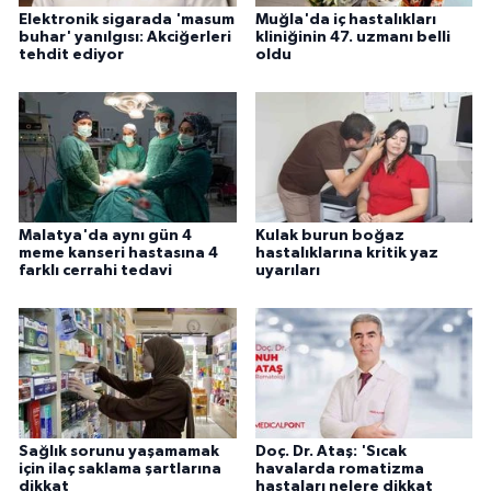
Elektronik sigarada 'masum
Muğla'da iç hastalıkları
buhar' yanılgısı: Akciğerleri
kliniğinin 47. uzmanı belli
tehdit ediyor
oldu
Malatya'da aynı gün 4
Kulak burun boğaz
meme kanseri hastasına 4
hastalıklarına kritik yaz
farklı cerrahi tedavi
uyarıları
Sağlık sorunu yaşamamak
Doç. Dr. Ataş: 'Sıcak
için ilaç saklama şartlarına
havalarda romatizma
dikkat
hastaları nelere dikkat