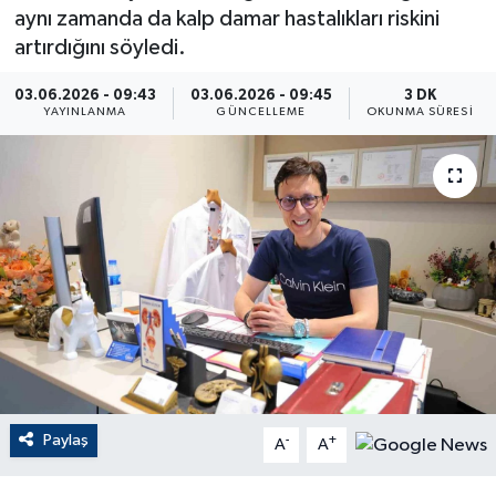
aynı zamanda da kalp damar hastalıkları riskini
ÇEVRE
artırdığını söyledi.
Dış Haberler
03.06.2026 - 09:43
03.06.2026 - 09:45
3 DK
YAYINLANMA
GÜNCELLEME
OKUNMA SÜRESI
Dünya
EĞİTİM
EKONOMİ
English News
Finans
Flaş Haber
Paylaş
-
+
A
A
Gayrimenkul