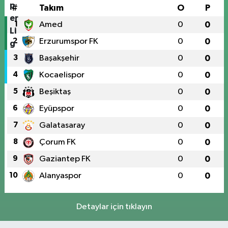
#
Takım
O
P
1
Amed
0
0
2
Erzurumspor FK
0
0
3
Başakşehir
0
0
4
Kocaelispor
0
0
5
Beşiktaş
0
0
6
Eyüpspor
0
0
7
Galatasaray
0
0
8
Çorum FK
0
0
9
Gaziantep FK
0
0
10
Alanyaspor
0
0
Detaylar için tıklayın