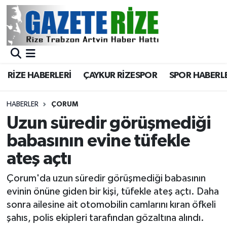
BÖLGEMİZ
Merkez Nöbetçi Eczaneler
SPOR
Merkez Hava Durumu
RİZE HABERLERİ
ÇAYKUR RİZESPOR
SPOR HABERL
Asayiş
Merkez Trafik Yoğunluk Haritası
HABERLER
ÇORUM
Rize Jandarma Komutanlığı
Süper Lig Puan Durumu ve Fikstür
Uzun süredir görüşmediği
babasının evine tüfekle
Bilim Teknoloji
Tüm Manşetler
ateş açtı
Bölge
Son Dakika Haberleri
Çorum'da uzun süredir görüşmediği babasının
evinin önüne giden bir kişi, tüfekle ateş açtı. Daha
Advertising news
Haber Arşivi
sonra ailesine ait otomobilin camlarını kıran öfkeli
şahıs, polis ekipleri tarafından gözaltına alındı.
Canlı Maç