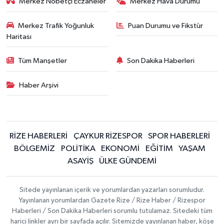
Merkez Nöbetçi Eczaneler
Merkez Hava Durumu
Merkez Trafik Yoğunluk
Puan Durumu ve Fikstür
Haritası
Tüm Manşetler
Son Dakika Haberleri
Haber Arşivi
RİZE HABERLERİ
ÇAYKUR RİZESPOR
SPOR HABERLERİ
BÖLGEMİZ
POLİTİKA
EKONOMİ
EĞİTİM
YAŞAM
ASAYİŞ
ÜLKE GÜNDEMİ
Sitede yayınlanan içerik ve yorumlardan yazarları sorumludur.
Yayınlanan yorumlardan Gazete Rize / Rize Haber / Rizespor
Haberleri / Son Dakika Haberleri sorumlu tutulamaz. Sitedeki tüm
harici linkler ayrı bir sayfada açılır. Sitemizde yayınlanan haber, köşe