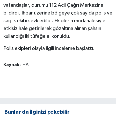
KÜLTÜR SANAT
vatandaşlar, durumu 112 Acil Çağrı Merkezine
bildirdi. İhbar üzerine bölgeye çok sayıda polis ve
MAGAZİN
sağlık ekibi sevk edildi. Ekiplerin müdahalesiyle
etkisiz hale getirilerek gözaltına alınan şahsın
Otomobil
kullandığı iki tüfeğe el konuldu.
POLİTİKA
Polis ekipleri olayla ilgili inceleme başlattı.
Sağlık
Kaynak:
İHA
SİYASET
SPOR HABERLERİ
TEKNOLOJİ
Turizm
Bunlar da ilginizi çekebilir