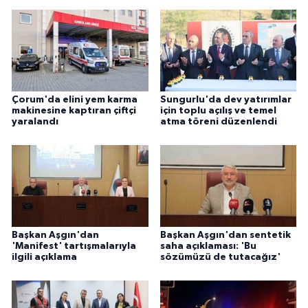
ÜLKE GÜNDEMİ
YAŞAM
YEREL
Çorum'da elini yem karma
Sungurlu'da dev yatırımlar
makinesine kaptıran çiftçi
için toplu açılış ve temel
Yerel Haberler
yaralandı
atma töreni düzenlendi
Başkan Aşgın'dan
Başkan Aşgın'dan sentetik
'Manifest' tartışmalarıyla
saha açıklaması: 'Bu
ilgili açıklama
sözümüzü de tutacağız'