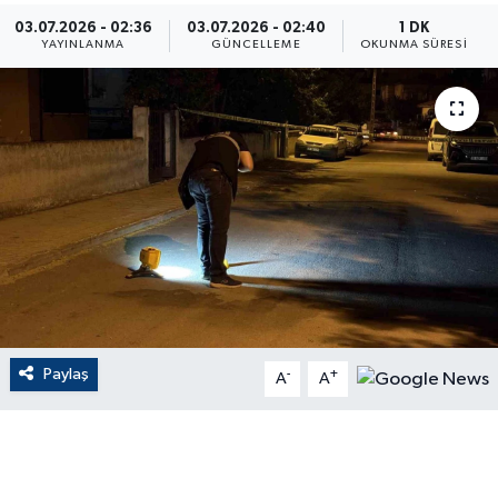
03.07.2026 - 02:36
03.07.2026 - 02:40
1 DK
ÇEVRE
YAYINLANMA
GÜNCELLEME
OKUNMA SÜRESI
Dış Haberler
Dünya
EĞİTİM
EKONOMİ
English News
Paylaş
-
+
Finans
A
A
Flaş Haber
Gayrimenkul