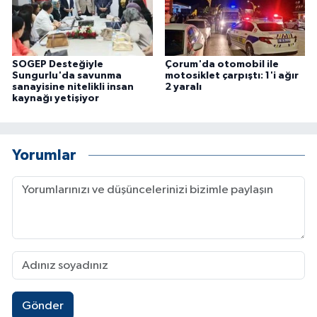
SOGEP Desteğiyle
Çorum'da otomobil ile
Sungurlu'da savunma
motosiklet çarpıştı: 1'i ağır
sanayisine nitelikli insan
2 yaralı
kaynağı yetişiyor
Yorumlar
Gönder