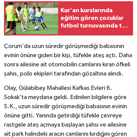
Kur'an kurslarında
GENEL
eğitim gören çocuklar
futbol turnuvasında ter
GÜNDEM
döktü
Güvenlik
Çorum'da uzun süredir görüşmediği babasının
evinin önüne giden bir kişi, tüfekle ateş açtı. Daha
HABERDE İNSAN
sonra ailesine ait otomobilin camlarını kıran öfkeli
şahıs, polis ekipleri tarafından gözaltına alındı.
İNSAN
Olay, Gülabibey Mahallesi Kafkas Evleri 6.
İş Dünyası
Sokak'ta meydana geldi. Edinilen bilgilere göre
S.K., uzun süredir görüşmediği babasının evinin
Jandarma
önüne gitti. Yanında getirdiği tüfekle çevreye
Kadın
rastgele ateş açmaya başlayan şahsı ve ailesine
ait park halindeki aracın camlarını kırdığını gören