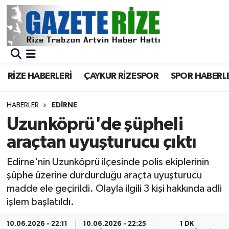
BÖLGEMİZ
Merkez Nöbetçi Eczaneler
SPOR
Merkez Hava Durumu
RİZE HABERLERİ
ÇAYKUR RİZESPOR
SPOR HABERL
Asayiş
Merkez Trafik Yoğunluk Haritası
HABERLER
EDIRNE
Rize Jandarma Komutanlığı
Süper Lig Puan Durumu ve Fikstür
Uzunköprü'de şüpheli
araçtan uyuşturucu çıktı
Bilim Teknoloji
Tüm Manşetler
Edirne'nin Uzunköprü ilçesinde polis ekiplerinin
Bölge
Son Dakika Haberleri
şüphe üzerine durdurduğu araçta uyuşturucu
madde ele geçirildi. Olayla ilgili 3 kişi hakkında adli
Advertising news
Haber Arşivi
işlem başlatıldı.
Canlı Maç
10.06.2026 - 22:11
10.06.2026 - 22:25
1 DK