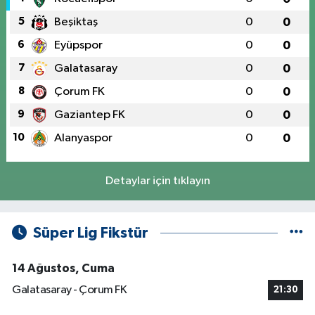
5
Beşiktaş
0
0
6
Eyüpspor
0
0
7
Galatasaray
0
0
8
Çorum FK
0
0
9
Gaziantep FK
0
0
10
Alanyaspor
0
0
Detaylar için tıklayın
Süper Lig Fikstür
14 Ağustos, Cuma
Galatasaray - Çorum FK
21:30