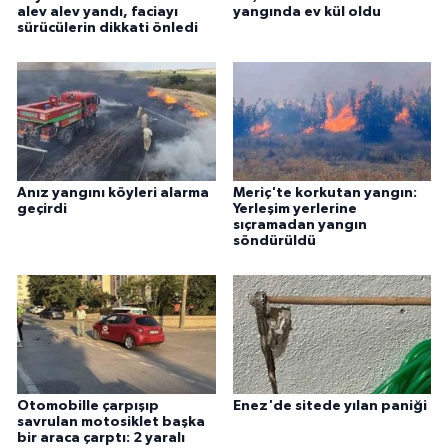
alev alev yandı, faciayı
yangında ev kül oldu
sürücülerin dikkati önledi
Anız yangını köyleri alarma
Meriç'te korkutan yangın:
geçirdi
Yerleşim yerlerine
sıçramadan yangın
söndürüldü
Otomobille çarpışıp
Enez'de sitede yılan paniği
savrulan motosiklet başka
bir araca çarptı: 2 yaralı