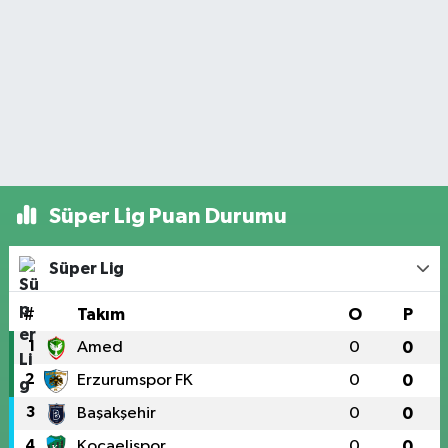
Süper Lig Puan Durumu
Süper Lig
#
Takım
O
P
1
Amed
0
0
2
Erzurumspor FK
0
0
3
Başakşehir
0
0
4
Kocaelispor
0
0