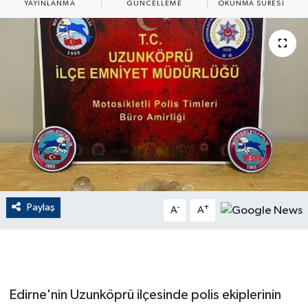
YAYINLANMA
GÜNCELLEME
OKUNMA SÜRESI
ÇEVRE
Dış Haberler
Dünya
EĞİTİM
EKONOMİ
English News
Paylaş
-
+
A
A
Finans
Flaş Haber
Edirne'nin Uzunköprü ilçesinde polis ekiplerinin
Gayrimenkul