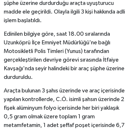
şüphe üzerine durdurduğu araçta uyuşturucu
madde ele geçirildi. Olayla ilgili 3 kişi hakkında adli
GENEL
işlem başlatıldı.
GÜNDEM
Edinilen bilgiye göre, saat 18.00 sıralarında
Uzunköprü İlçe Emniyet Müdürlüğü'ne bağlı
Güvenlik
Motosikletli Polis Timleri (Yunus) tarafından
HABERDE İNSAN
gerçekleştirilen devriye görevi sırasında İtfaiye
Kavşağı'nda seyir halindeki bir araç şüphe üzerine
İNSAN
durduruldu.
İş Dünyası
Araçta bulunan 3 şahıs üzerinde ve araç içerisinde
yapılan kontrollerde, C.Ö. isimli şahsın üzerinde 2
Jandarma
fişek alüminyum folyo içerisinde her biri yaklaşık
0,5 gram olmak üzere toplam 1 gram
Kadın
metamfetamin, 1 adet şeffaf poşet içerisinde 6,7