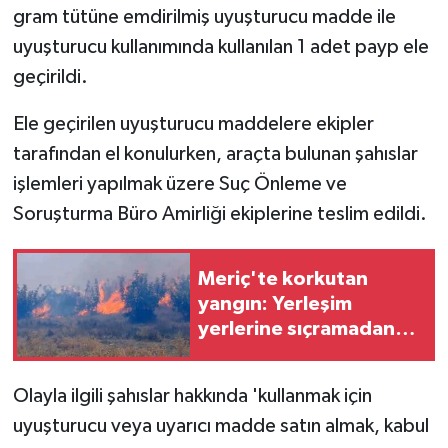
KÜLTÜR SANAT
gram tütüne emdirilmiş uyuşturucu madde ile
uyuşturucu kullanımında kullanılan 1 adet payp ele
MAGAZİN
geçirildi.
Otomobil
Ele geçirilen uyuşturucu maddelere ekipler
tarafından el konulurken, araçta bulunan şahıslar
POLİTİKA
işlemleri yapılmak üzere Suç Önleme ve
Sağlık
Soruşturma Büro Amirliği ekiplerine teslim edildi.
SİYASET
Meriç'te korkutan
yangın: Yerleşim
SPOR HABERLERİ
yerlerine sıçramadan
yangın söndürüldü
TEKNOLOJİ
Olayla ilgili şahıslar hakkında 'kullanmak için
Turizm
uyuşturucu veya uyarıcı madde satın almak, kabul