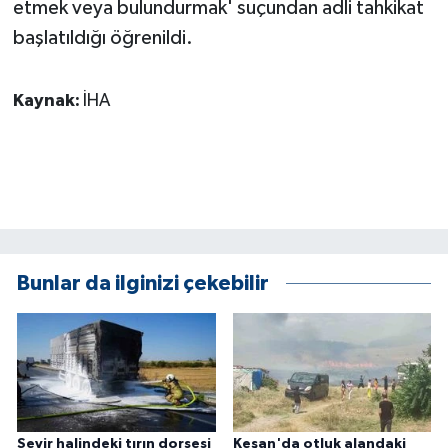
etmek veya bulundurmak' suçundan adli tahkikat
ÜLKE GÜNDEMİ
başlatıldığı öğrenildi.
YAŞAM
Kaynak:
İHA
YEREL
Yerel Haberler
Bunlar da ilginizi çekebilir
Seyir halindeki tırın dorsesi
Keşan'da otluk alandaki