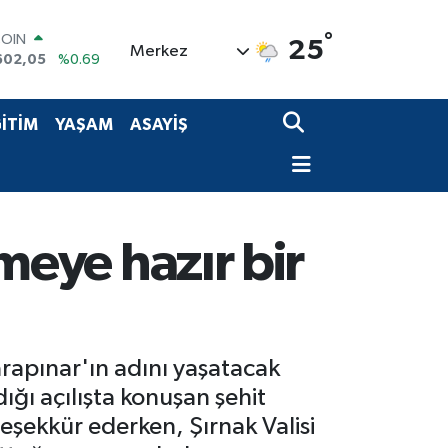
°
LAR
25
Merkez
5986
%0.06
RO
0700
%0.1
RLİN
İTİM
YAŞAM
ASAYİŞ
2438
%0.21
M ALTIN
3.94
%0.32
T100
768
%48
COIN
rmeye hazır bir
602,05
%0.69
arapınar'ın adını yaşatacak
ğı açılışta konuşan şehit
şekkür ederken, Şırnak Valisi