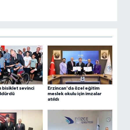
 bisiklet sevinci
Erzincan'da özel eğitim
üldürdü
meslek okulu için imzalar
atıldı