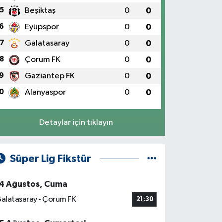
5
Beşiktaş
0
0
6
Eyüpspor
0
0
7
Galatasaray
0
0
8
Çorum FK
0
0
9
Gaziantep FK
0
0
0
Alanyaspor
0
0
Detaylar için tıklayın
Süper Lig Fikstür
4 Ağustos, Cuma
alatasaray - Çorum FK
21:30