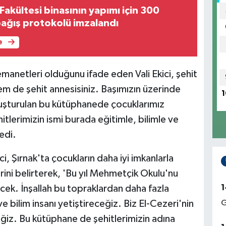
Fakültesi binasının yapımı için 300
bağış protokolü imzalandı
e
emanetleri olduğunu ifade eden Vali Ekici, şehit
em de şehit annesisiniz. Başımızın üzerinde
1
oluşturulan bu kütüphanede çocuklarımız
tlerimizin ismi burada eğitimle, bilimle ve
edi.
i, Şırnak'ta çocukların daha iyi imkanlarla
ini belirterek, 'Bu yıl Mehmetçik Okulu'nu
1
ek. İnşallah bu topraklardan daha fazla
bilim insanı yetiştireceğiz. Biz El-Cezeri'nin
G
ceğiz. Bu kütüphane de şehitlerimizin adına