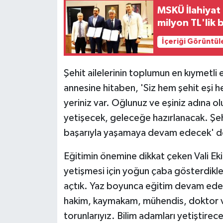
ÜLKE GÜNDEMİ
MSKÜ İlahiyat 
milyon TL'lik 
YAŞAM
İçeriği Görüntül
YEREL
Şehit ailelerinin toplumun en kıymetli 
Yerel Haberler
annesine hitaben, 'Siz hem şehit eşi h
yeriniz var. Oğlunuz ve eşiniz adına 
yetişecek, geleceğe hazırlanacak. Şehi
başarıyla yaşamaya devam edecek' d
Eğitimin önemine dikkat çeken Vali Ekic
yetişmesi için yoğun çaba gösterdikler
açtık. Yaz boyunca eğitim devam edec
hakim, kaymakam, mühendis, doktor ve 
torunlarıyız. Bilim adamları yetiştire