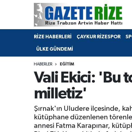
BÖLGEMİZ
Merkez Nöbetçi Eczaneler
RİZE HABERLERİ
ÇAYKUR RİZESPOR
SP
SPOR
Merkez Hava Durumu
ÜLKE GÜNDEMİ
Asayiş
Merkez Trafik Yoğunluk Haritası
HABERLER
EĞİTİM
Rize Jandarma Komutanlığı
Süper Lig Puan Durumu ve Fikstür
Vali Ekici: 'Bu
Bilim Teknoloji
Tüm Manşetler
milletiz'
Bölge
Son Dakika Haberleri
Şırnak'ın Uludere ilçesinde, ka
Advertising news
Haber Arşivi
kütüphane düzenlenen törenle h
annesi Fatma Karapınar, kütüph
Canlı Maç