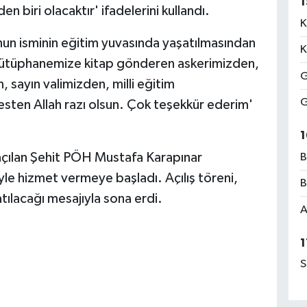
1
n biri olacaktır' ifadelerini kullandı.
K
nun isminin eğitim yuvasında yaşatılmasından
K
Kütüphanemize kitap gönderen askerimizden,
G
sayın valimizden, milli eğitim
G
en Allah razı olsun. Çok teşekkür ederim'
1
açılan Şehit PÖH Mustafa Karapınar
B
yle hizmet vermeye başladı. Açılış töreni,
B
atılacağı mesajıyla sona erdi.
A
1
S