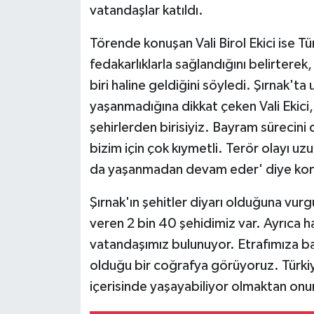
KÜLTÜR SANAT
vatandaşlar katıldı.
MAGAZİN
Törende konuşan Vali Birol Ekici ise Tü
fedakarlıklarla sağlandığını belirterek,
Otomobil
biri haline geldiğini söyledi. Şırnak'ta
yaşanmadığına dikkat çeken Vali Ekici, 
POLİTİKA
şehirlerden birisiyiz. Bayram sürecin
Sağlık
bizim için çok kıymetli. Terör olayı u
da yaşanmadan devam eder' diye kon
SİYASET
Şırnak'ın şehitler diyarı olduğuna vurgu
SPOR HABERLERİ
veren 2 bin 40 şehidimiz var. Ayrıca h
vatandaşımız bulunuyor. Etrafımıza ba
TEKNOLOJİ
olduğu bir coğrafya görüyoruz. Türkiy
içerisinde yaşayabiliyor olmaktan on
Turizm