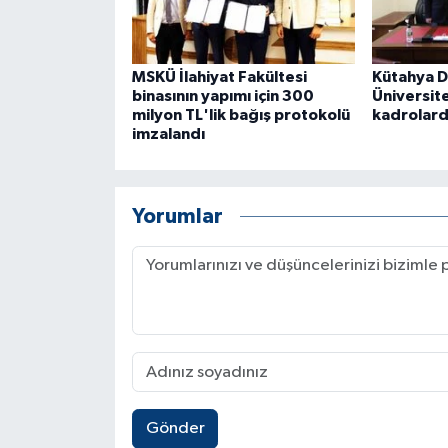
MSKÜ İlahiyat Fakültesi
Kütahya D
binasının yapımı için 300
Üniversite
milyon TL'lik bağış protokolü
kadrolard
imzalandı
Yorumlar
Gönder