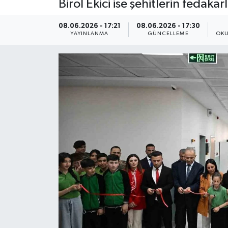
Birol Ekici ise şehitlerin fedaka
ÇEVRE
08.06.2026 - 17:21
08.06.2026 - 17:30
YAYINLANMA
GÜNCELLEME
OKU
Dış Haberler
Dünya
EĞİTİM
EKONOMİ
English News
Finans
Flaş Haber
Gayrimenkul