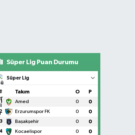
Süper Lig Puan Durumu
Süper Lig
#
Takım
O
P
1
Amed
0
0
2
Erzurumspor FK
0
0
3
Başakşehir
0
0
4
Kocaelispor
0
0