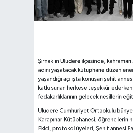
GENEL
GÜNDEM
Güvenlik
HABERDE İNSAN
Şırnak'ın Uludere ilçesinde, kahraman 
adını yaşatacak kütüphane düzenlenen 
İNSAN
yaşandığı açılışta konuşan şehit anne
katkı sunan herkese teşekkür ederken, Şı
İş Dünyası
fedakarlıklarının gelecek nesillerin eği
Jandarma
Uludere Cumhuriyet Ortaokulu bünye
Karapınar Kütüphanesi, öğrencilerin hi
Kadın
Ekici, protokol üyeleri, Şehit annesi 