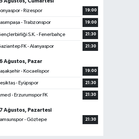
5 Ağustos, Cumartesi
onyaspor - Rizespor
19:00
asımpaşa - Trabzonspor
19:00
ençlerbirliği S.K. - Fenerbahçe
21:30
aziantep FK - Alanyaspor
21:30
6 Ağustos, Pazar
aşakşehir - Kocaelispor
19:00
eşiktaş - Eyüpspor
21:30
med - Erzurumspor FK
21:30
7 Ağustos, Pazartesi
amsunspor - Göztepe
21:30