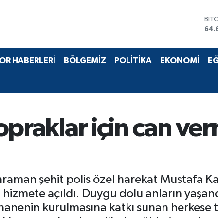
DO
47,
EU
55,
STE
OR HABERLERİ
BÖLGEMİZ
POLİTİKA
EKONOMİ
EĞ
64,
GRA
651
BİS
13.
BIT
 topraklar için can ve
64.
hraman şehit polis özel harekat Mustafa K
izmete açıldı. Duygu dolu anların yaşandı
anenin kurulmasına katkı sunan herkese te