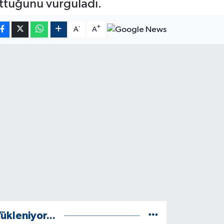
 tuttuğunu vurguladı.
-
+
A
A
ükleniyor...