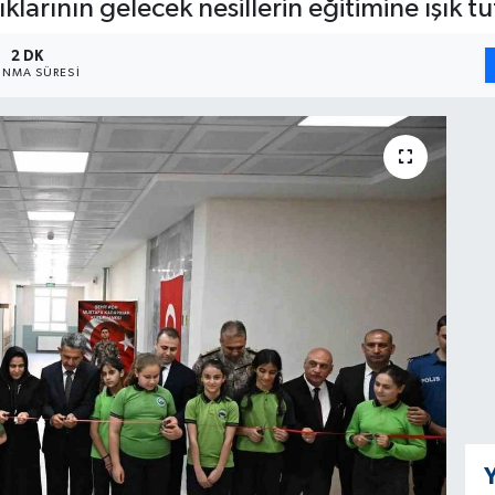
rlıklarının gelecek nesillerin eğitimine ışık
2 DK
NMA SÜRESI
Y