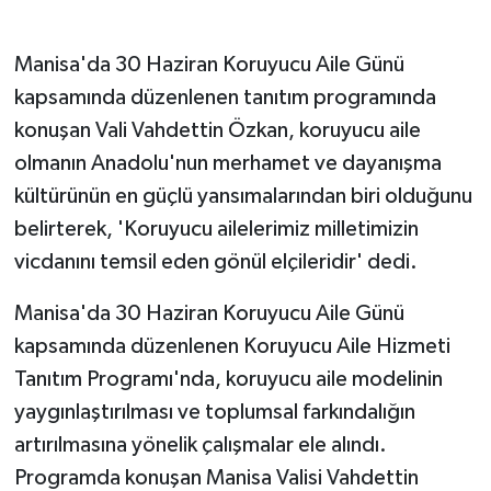
GENEL
Manisa'da 30 Haziran Koruyucu Aile Günü
kapsamında düzenlenen tanıtım programında
GÜNDEM
konuşan Vali Vahdettin Özkan, koruyucu aile
olmanın Anadolu'nun merhamet ve dayanışma
Güvenlik
kültürünün en güçlü yansımalarından biri olduğunu
HABERDE İNSAN
belirterek, 'Koruyucu ailelerimiz milletimizin
vicdanını temsil eden gönül elçileridir' dedi.
İNSAN
Manisa'da 30 Haziran Koruyucu Aile Günü
İş Dünyası
kapsamında düzenlenen Koruyucu Aile Hizmeti
Tanıtım Programı'nda, koruyucu aile modelinin
Jandarma
yaygınlaştırılması ve toplumsal farkındalığın
Kadın
artırılmasına yönelik çalışmalar ele alındı.
Programda konuşan Manisa Valisi Vahdettin