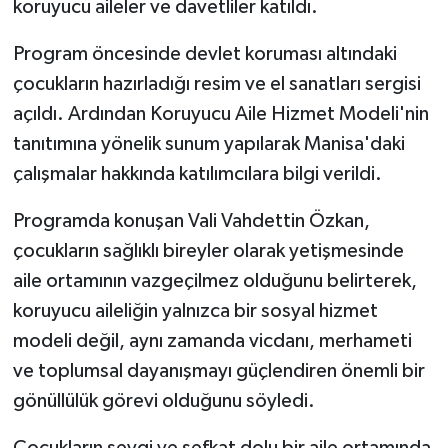
koruyucu aileler ve davetliler katıldı.
ÜLKE GÜNDEMİ
Program öncesinde devlet koruması altındaki
YAŞAM
çocukların hazırladığı resim ve el sanatları sergisi
açıldı. Ardından Koruyucu Aile Hizmet Modeli'nin
YEREL
tanıtımına yönelik sunum yapılarak Manisa'daki
Yerel Haberler
çalışmalar hakkında katılımcılara bilgi verildi.
Programda konuşan Vali Vahdettin Özkan,
çocukların sağlıklı bireyler olarak yetişmesinde
aile ortamının vazgeçilmez olduğunu belirterek,
koruyucu aileliğin yalnızca bir sosyal hizmet
modeli değil, aynı zamanda vicdanı, merhameti
ve toplumsal dayanışmayı güçlendiren önemli bir
gönüllülük görevi olduğunu söyledi.
Çocukların sevgi ve şefkat dolu bir aile ortamında