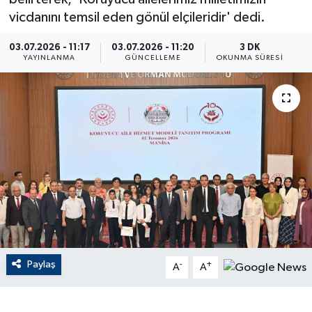
vicdanını temsil eden gönül elçileridir' dedi.
ÇEVRE
03.07.2026 - 11:17
03.07.2026 - 11:20
3 DK
YAYINLANMA
GÜNCELLEME
OKUNMA SÜRESI
Dış Haberler
Dünya
EĞİTİM
EKONOMİ
English News
Finans
Paylaş
-
+
A
A
Flaş Haber
Gayrimenkul