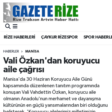
BÖLGEMİZ
Merkez Nöbetçi Eczaneler
SPOR
Merkez Hava Durumu
RİZE HABERLERİ
ÇAYKUR RİZESPOR
SPOR HABERL
Asayiş
Merkez Trafik Yoğunluk Haritası
HABERLER
MANISA
Rize Jandarma Komutanlığı
Süper Lig Puan Durumu ve Fikstür
Vali Özkan'dan koruyucu
aile çağrısı
Bilim Teknoloji
Tüm Manşetler
Manisa'da 30 Haziran Koruyucu Aile Günü
Bölge
Son Dakika Haberleri
kapsamında düzenlenen tanıtım programında
konuşan Vali Vahdettin Özkan, koruyucu aile
Advertising news
Haber Arşivi
olmanın Anadolu'nun merhamet ve dayanışma
kültürünün en güçlü yansımalarından biri olduğunu
Canlı Maç
belirterek, 'Koruyucu ailelerimiz milletimizin