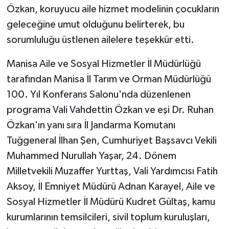
KÜLTÜR SANAT
Özkan, koruyucu aile hizmet modelinin çocukların
geleceğine umut olduğunu belirterek, bu
MAGAZİN
sorumluluğu üstlenen ailelere teşekkür etti.
Otomobil
Manisa Aile ve Sosyal Hizmetler İl Müdürlüğü
tarafından Manisa İl Tarım ve Orman Müdürlüğü
POLİTİKA
100. Yıl Konferans Salonu'nda düzenlenen
Sağlık
programa Vali Vahdettin Özkan ve eşi Dr. Ruhan
Özkan'ın yanı sıra İl Jandarma Komutanı
SİYASET
Tuğgeneral İlhan Şen, Cumhuriyet Başsavcı Vekili
Muhammed Nurullah Yaşar, 24. Dönem
SPOR HABERLERİ
Milletvekili Muzaffer Yurttaş, Vali Yardımcısı Fatih
Aksoy, İl Emniyet Müdürü Adnan Karayel, Aile ve
TEKNOLOJİ
Sosyal Hizmetler İl Müdürü Kudret Gültaş, kamu
Turizm
kurumlarının temsilcileri, sivil toplum kuruluşları,