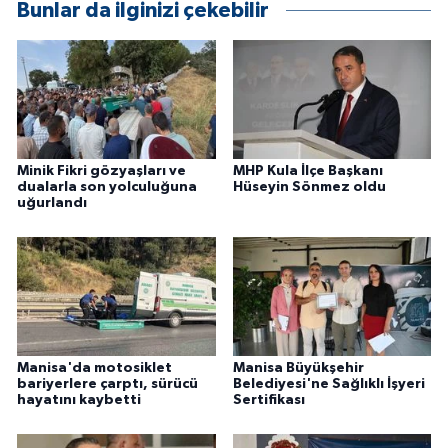
Bunlar da ilginizi çekebilir
Minik Fikri gözyaşları ve
MHP Kula İlçe Başkanı
dualarla son yolculuğuna
Hüseyin Sönmez oldu
uğurlandı
Manisa'da motosiklet
Manisa Büyükşehir
bariyerlere çarptı, sürücü
Belediyesi'ne Sağlıklı İşyeri
hayatını kaybetti
Sertifikası