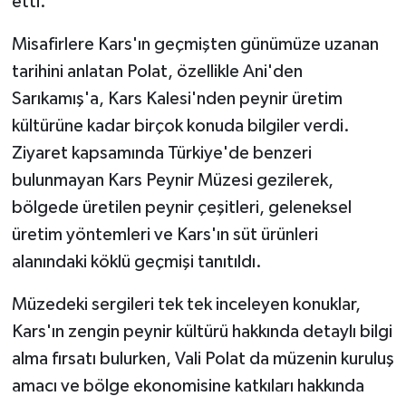
etti.
KÜLTÜR SANAT
Misafirlere Kars'ın geçmişten günümüze uzanan
MAGAZİN
tarihini anlatan Polat, özellikle Ani'den
Sarıkamış'a, Kars Kalesi'nden peynir üretim
Otomobil
kültürüne kadar birçok konuda bilgiler verdi.
POLİTİKA
Ziyaret kapsamında Türkiye'de benzeri
bulunmayan Kars Peynir Müzesi gezilerek,
Sağlık
bölgede üretilen peynir çeşitleri, geleneksel
üretim yöntemleri ve Kars'ın süt ürünleri
SİYASET
alanındaki köklü geçmişi tanıtıldı.
SPOR HABERLERİ
Müzedeki sergileri tek tek inceleyen konuklar,
TEKNOLOJİ
Kars'ın zengin peynir kültürü hakkında detaylı bilgi
alma fırsatı bulurken, Vali Polat da müzenin kuruluş
Turizm
amacı ve bölge ekonomisine katkıları hakkında