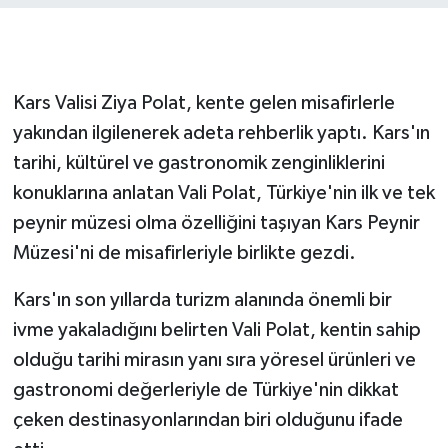
GENEL
GÜNDEM
Kars Valisi Ziya Polat, kente gelen misafirlerle
yakından ilgilenerek adeta rehberlik yaptı. Kars'ın
Güvenlik
tarihi, kültürel ve gastronomik zenginliklerini
konuklarına anlatan Vali Polat, Türkiye'nin ilk ve tek
HABERDE İNSAN
peynir müzesi olma özelliğini taşıyan Kars Peynir
İNSAN
Müzesi'ni de misafirleriyle birlikte gezdi.
Kars'ın son yıllarda turizm alanında önemli bir
İş Dünyası
ivme yakaladığını belirten Vali Polat, kentin sahip
Jandarma
olduğu tarihi mirasın yanı sıra yöresel ürünleri ve
gastronomi değerleriyle de Türkiye'nin dikkat
Kadın
çeken destinasyonlarından biri olduğunu ifade