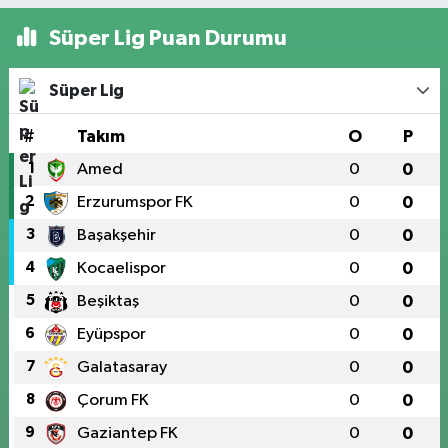
Süper Lig Puan Durumu
Süper Lig
#
Takım
O
P
1
Amed
0
0
2
Erzurumspor FK
0
0
3
Başakşehir
0
0
4
Kocaelispor
0
0
5
Beşiktaş
0
0
6
Eyüpspor
0
0
7
Galatasaray
0
0
8
Çorum FK
0
0
9
Gaziantep FK
0
0