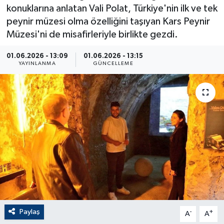
konuklarına anlatan Vali Polat, Türkiye'nin ilk ve tek
ÇEVRE
peynir müzesi olma özelliğini taşıyan Kars Peynir
Müzesi'ni de misafirleriyle birlikte gezdi.
Dış Haberler
01.06.2026 - 13:09
01.06.2026 - 13:15
YAYINLANMA
GÜNCELLEME
Dünya
EĞİTİM
EKONOMİ
English News
Finans
Flaş Haber
Paylaş
-
+
A
A
Gayrimenkul