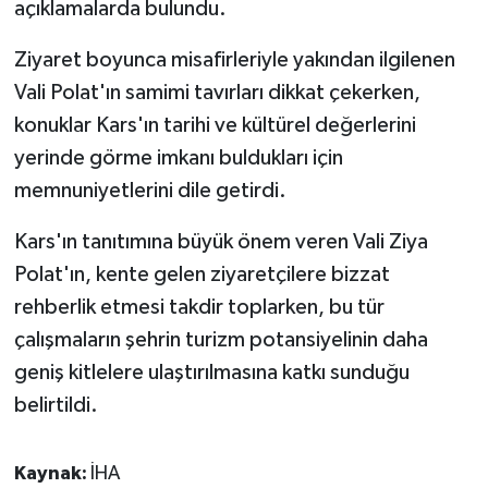
açıklamalarda bulundu.
ÜLKE GÜNDEMİ
Ziyaret boyunca misafirleriyle yakından ilgilenen
YAŞAM
Vali Polat'ın samimi tavırları dikkat çekerken,
konuklar Kars'ın tarihi ve kültürel değerlerini
YEREL
yerinde görme imkanı buldukları için
Yerel Haberler
memnuniyetlerini dile getirdi.
Kars'ın tanıtımına büyük önem veren Vali Ziya
Polat'ın, kente gelen ziyaretçilere bizzat
rehberlik etmesi takdir toplarken, bu tür
çalışmaların şehrin turizm potansiyelinin daha
geniş kitlelere ulaştırılmasına katkı sunduğu
belirtildi.
Kaynak:
İHA