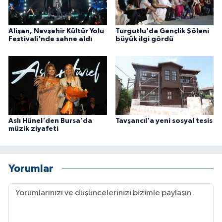
Alişan, Nevşehir Kültür Yolu
Turgutlu'da Gençlik Şöleni
Festivali'nde sahne aldı
büyük ilgi gördü
Aslı Hünel'den Bursa'da
Tavşancıl'a yeni sosyal tesis
müzik ziyafeti
Yorumlar