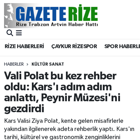
BÖLGEMİZ
Merkez Nöbetçi Eczaneler
SPOR
Merkez Hava Durumu
RİZE HABERLERİ
ÇAYKUR RİZESPOR
SPOR HABERL
Asayiş
Merkez Trafik Yoğunluk Haritası
HABERLER
KÜLTÜR SANAT
Rize Jandarma Komutanlığı
Süper Lig Puan Durumu ve Fikstür
Vali Polat bu kez rehber
oldu: Kars'ı adım adım
Bilim Teknoloji
Tüm Manşetler
anlattı, Peynir Müzesi'ni
Bölge
Son Dakika Haberleri
gezdirdi
Advertising news
Haber Arşivi
Kars Valisi Ziya Polat, kente gelen misafirlerle
yakından ilgilenerek adeta rehberlik yaptı. Kars'ın
Canlı Maç
tarihi, kültürel ve gastronomik zenginliklerini