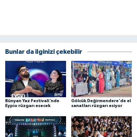
Bunlar da ilginizi çekebilir
Bünyan Yaz Festivali'nde
Gölcük Değirmendere'de el
Eypio rüzgarı esecek
sanatları rüzgarı esiyor