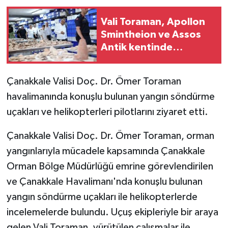
Vali Toraman, Apollon
GENEL
Smintheion ve Assos
Antik kentinde
GÜNDEM
incelemelerde bulundu
Güvenlik
Çanakkale Valisi Doç. Dr. Ömer Toraman
havalimanında konuşlu bulunan yangın söndürme
HABERDE İNSAN
uçakları ve helikopterleri pilotlarını ziyaret etti.
İNSAN
Çanakkale Valisi Doç. Dr. Ömer Toraman, orman
yangınlarıyla mücadele kapsamında Çanakkale
İş Dünyası
Orman Bölge Müdürlüğü emrine görevlendirilen
Jandarma
ve Çanakkale Havalimanı'nda konuşlu bulunan
yangın söndürme uçakları ile helikopterlerde
Kadın
incelemelerde bulundu. Uçuş ekipleriyle bir araya
gelen Vali Toraman, yürütülen çalışmalar ile