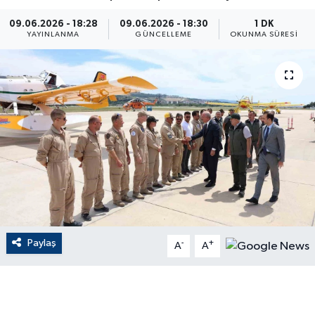
ÇEVRE
09.06.2026 - 18:28
09.06.2026 - 18:30
1 DK
YAYINLANMA
GÜNCELLEME
OKUNMA SÜRESI
Dış Haberler
Dünya
EĞİTİM
EKONOMİ
English News
Finans
Paylaş
-
+
A
A
Flaş Haber
Gayrimenkul