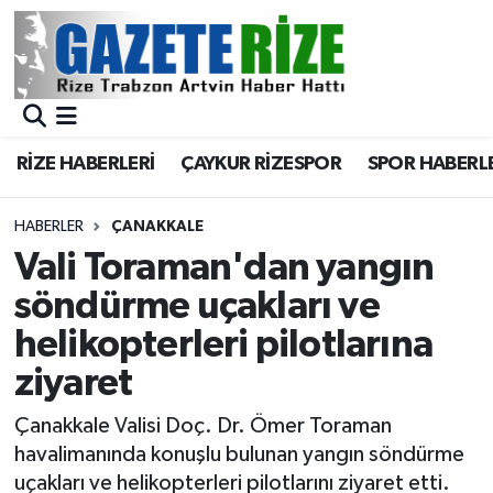
BÖLGEMİZ
Merkez Nöbetçi Eczaneler
SPOR
Merkez Hava Durumu
RİZE HABERLERİ
ÇAYKUR RİZESPOR
SPOR HABERL
Asayiş
Merkez Trafik Yoğunluk Haritası
HABERLER
ÇANAKKALE
Rize Jandarma Komutanlığı
Süper Lig Puan Durumu ve Fikstür
Vali Toraman'dan yangın
söndürme uçakları ve
Bilim Teknoloji
Tüm Manşetler
helikopterleri pilotlarına
Bölge
Son Dakika Haberleri
ziyaret
Advertising news
Haber Arşivi
Çanakkale Valisi Doç. Dr. Ömer Toraman
havalimanında konuşlu bulunan yangın söndürme
Canlı Maç
uçakları ve helikopterleri pilotlarını ziyaret etti.