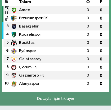
#
Takım
O
P
1
Amed
0
0
2
Erzurumspor FK
0
0
3
Başakşehir
0
0
4
Kocaelispor
0
0
5
Beşiktaş
0
0
6
Eyüpspor
0
0
7
Galatasaray
0
0
8
Çorum FK
0
0
9
Gaziantep FK
0
0
10
Alanyaspor
0
0
Detaylar için tıklayın