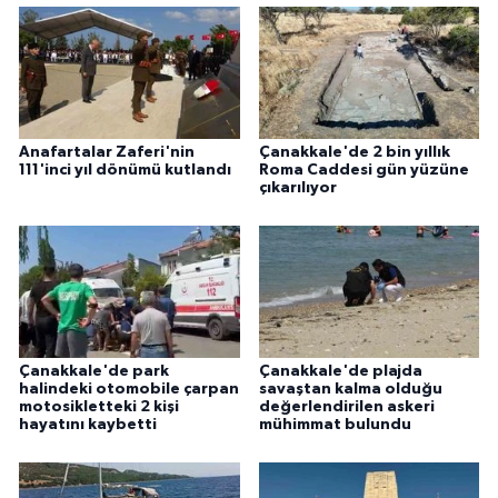
ÜLKE GÜNDEMİ
YAŞAM
YEREL
Anafartalar Zaferi'nin
Çanakkale'de 2 bin yıllık
111'inci yıl dönümü kutlandı
Roma Caddesi gün yüzüne
Yerel Haberler
çıkarılıyor
Çanakkale'de park
Çanakkale'de plajda
halindeki otomobile çarpan
savaştan kalma olduğu
motosikletteki 2 kişi
değerlendirilen askeri
hayatını kaybetti
mühimmat bulundu