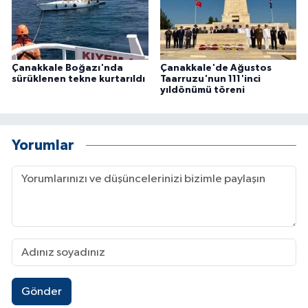
Çanakkale Boğazı'nda
Çanakkale'de Ağustos
sürüklenen tekne kurtarıldı
Taarruzu'nun 111'inci
yıldönümü töreni
Yorumlar
Gönder