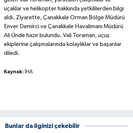
KÜLTÜR SANAT
uçaklar ve helikopter hakkında yetkililerden bilgi
aldı. Ziyarette, Çanakkale Orman Bölge Müdürü
MAGAZİN
Enver Demirci ve Çanakkale Havalimanı Müdürü
Otomobil
Ali Ünde hazır bulundu. Vali Toraman, uçuş
ekiplerine çalışmalarında kolaylıklar ve başarılar
POLİTİKA
diledi.
Sağlık
Kaynak:
İHA
SİYASET
SPOR HABERLERİ
TEKNOLOJİ
Turizm
Bunlar da ilginizi çekebilir