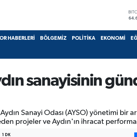
BIT
64.
DO
47,
EU
OR HABERLERİ
BÖLGEMİZ
POLİTİKA
EKONOMİ
EĞ
55,
STE
64,
GRA
651
BİS
 Aydın sanayisinin g
13.
le Aydın Sanayi Odası (AYSO) yönetimi bir 
en projeler ve Aydın'ın ihracat performans
1 DK