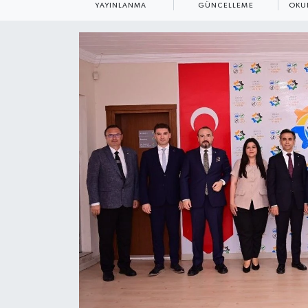
YAYINLANMA
GÜNCELLEME
OKU
ÇEVRE
Dış Haberler
Dünya
EĞİTİM
EKONOMİ
English News
Finans
Flaş Haber
Gayrimenkul