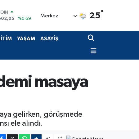
COIN
°
25
602,05
%0.69
Merkez
LAR
6006
%0.06
RO
İTİM
YAŞAM
ASAYİŞ
0250
%0.02
RLİN
2398
%0.2
M ALTIN
3.94
%0.32
T100
ündemi masaya
768
%48
araya gelirken, görüşmede
ı ele alındı.
-
+