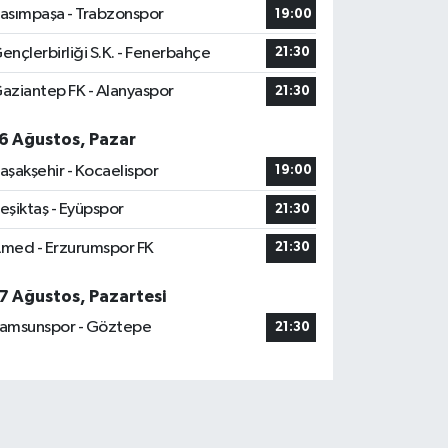
asımpaşa - Trabzonspor
19:00
ençlerbirliği S.K. - Fenerbahçe
21:30
aziantep FK - Alanyaspor
21:30
6 Ağustos, Pazar
aşakşehir - Kocaelispor
19:00
eşiktaş - Eyüpspor
21:30
med - Erzurumspor FK
21:30
7 Ağustos, Pazartesi
amsunspor - Göztepe
21:30