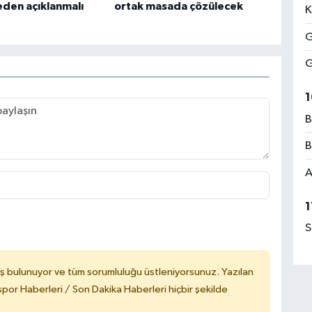
eden açıklanmalı
ortak masada çözülecek
K
G
G
1
B
B
A
1
S
ş bulunuyor ve tüm sorumluluğu üstleniyorsunuz. Yazılan
or Haberleri / Son Dakika Haberleri hiçbir şekilde