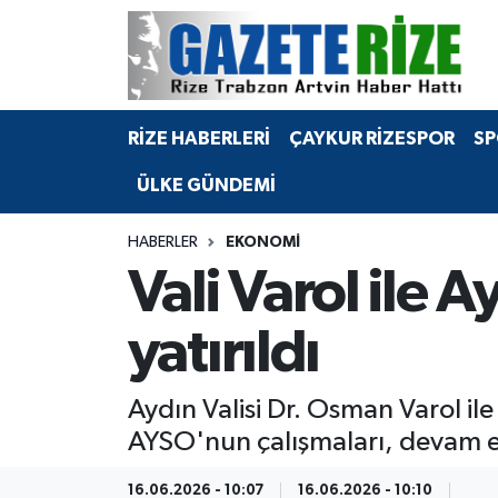
BÖLGEMİZ
Merkez Nöbetçi Eczaneler
RİZE HABERLERİ
ÇAYKUR RİZESPOR
SP
SPOR
Merkez Hava Durumu
ÜLKE GÜNDEMİ
Asayiş
Merkez Trafik Yoğunluk Haritası
HABERLER
EKONOMİ
Rize Jandarma Komutanlığı
Süper Lig Puan Durumu ve Fikstür
Vali Varol ile
Bilim Teknoloji
Tüm Manşetler
yatırıldı
Bölge
Son Dakika Haberleri
Aydın Valisi Dr. Osman Varol i
Advertising news
Haber Arşivi
AYSO'nun çalışmaları, devam ed
Canlı Maç
16.06.2026 - 10:07
16.06.2026 - 10:10