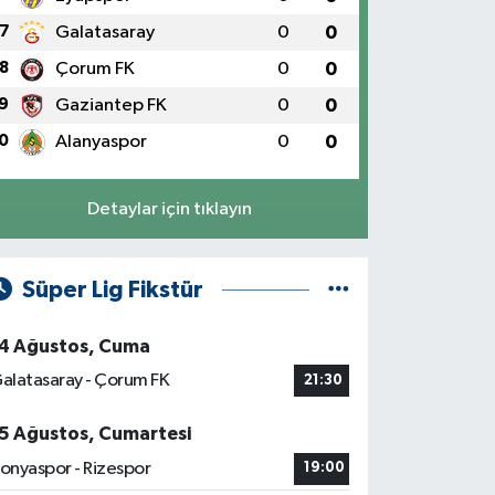
7
Galatasaray
0
0
8
Çorum FK
0
0
9
Gaziantep FK
0
0
0
Alanyaspor
0
0
Detaylar için tıklayın
Süper Lig Fikstür
4 Ağustos, Cuma
alatasaray - Çorum FK
21:30
5 Ağustos, Cumartesi
onyaspor - Rizespor
19:00