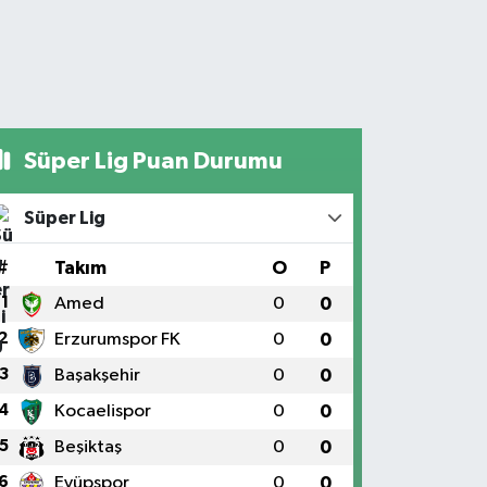
Süper Lig Puan Durumu
Süper Lig
#
Takım
O
P
1
Amed
0
0
2
Erzurumspor FK
0
0
3
Başakşehir
0
0
4
Kocaelispor
0
0
5
Beşiktaş
0
0
6
Eyüpspor
0
0