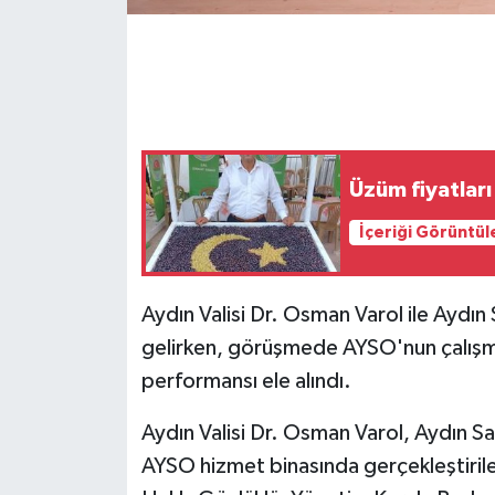
GENEL
GÜNDEM
Güvenlik
Üzüm fiyatlar
HABERDE İNSAN
İçeriği Görüntül
İNSAN
Aydın Valisi Dr. Osman Varol ile Aydın
İş Dünyası
gelirken, görüşmede AYSO'nun çalışma
performansı ele alındı.
Jandarma
Aydın Valisi Dr. Osman Varol, Aydın Sa
Kadın
AYSO hizmet binasında gerçekleştirile