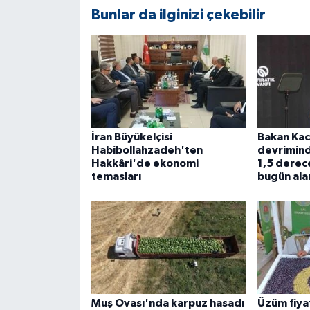
ÜLKE GÜNDEMİ
Bunlar da ilginizi çekebilir
YAŞAM
YEREL
Yerel Haberler
İran Büyükelçisi
Bakan Kacı
Habibollahzadeh'ten
devrimind
Hakkâri'de ekonomi
1,5 derece
temasları
bugün ala
Muş Ovası'nda karpuz hasadı
Üzüm fiya