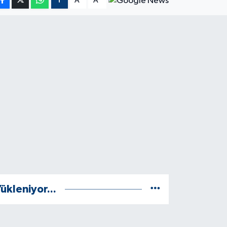
A
A
ükleniyor...