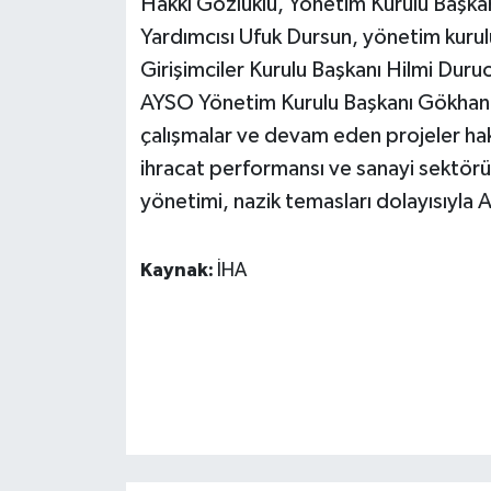
Hakkı Gözlüklü, Yönetim Kurulu Başk
KÜLTÜR SANAT
Yardımcısı Ufuk Dursun, yönetim kurul
MAGAZİN
Girişimciler Kurulu Başkanı Hilmi Duru
AYSO Yönetim Kurulu Başkanı Gökhan M
Otomobil
çalışmalar ve devam eden projeler hak
ihracat performansı ve sanayi sektörün
POLİTİKA
yönetimi, nazik temasları dolayısıyla A
Sağlık
Kaynak:
İHA
SİYASET
SPOR HABERLERİ
TEKNOLOJİ
Turizm