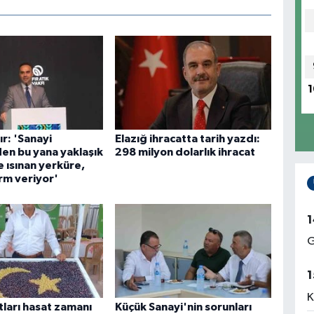
1
r: 'Sanayi
Elazığ ihracatta tarih yazdı:
en bu yana yaklaşık
298 milyon dolarlık ihracat
 ısınan yerküre,
rm veriyor'
1
G
1
K
tları hasat zamanı
Küçük Sanayi'nin sorunları